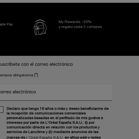
My Rewards: -20%
ple Pay
y regalo cada 2 compras
uscríbete con el correo electrónico
(*)
ampos obligatorios
orreo electrónico
Declaro que tengo 16 años o más y deseo beneficiarme de
la recepción de comunicaciones comerciales
personalizadas basadas en el perfilado de mis gustos e
intereses por parte de L'Oréal España S.A.U.: (i) por
comunicación directa en relación con los productos y
servicios de Lancôme y (ii) mediante anuncios de las
marcas de
L'Oréal España S.A.U.
en sitios web y redes