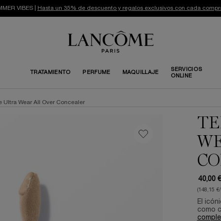
MER VIBES |
Hasta un 35% de descuento y regalos exclusivos con cada compr
SERVICIOS
TRATAMIENTO
PERFUME
MAQUILLAJE
ONLINE
le Ultra Wear All Over Concealer
TE
WE
CO
40,00 
(148,15 €/
El icón
como co
comple