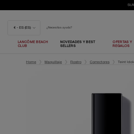
SUM
€ - ES (ES)
¿Necesitas ayuda?
LANCÔME BEACH
NOVEDADES Y BEST
OFERTAS Y
CLUB
SELLERS
REGALOS
Contenido principal
Home
Maquillaje
Rostro
Correctores
Teint Ido