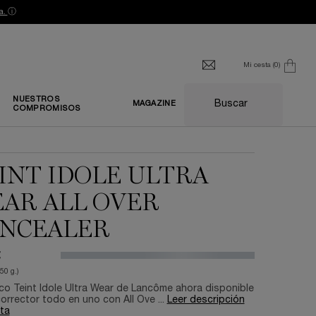
a.
ⓘ
Mi cesta
0
0 producto
NUESTROS
Buscar
MAGAZINE
COMPROMISOS
INT IDOLE ULTRA
AR ALL OVER
NCEALER
€
50 g.)
ico Teint Idole Ultra Wear de Lancôme ahora disponible
rrector todo en uno con All Ove ...
Leer descripción
ta