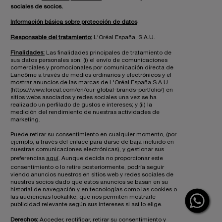
sociales de socios.
Información básica sobre protección de datos
Responsable del tratamiento:
L'Oréal España, S.A.U.
Finalidades:
Las finalidades principales de tratamiento de
sus datos personales son: (i) el envío de comunicaciones
comerciales y promocionales por comunicación directa de
Lancôme a través de medios ordinarios y electrónicos y el
mostrar anuncios de las marcas de L'Oréal España S.A.U.
(https://www.loreal.com/en/our-global-brands-portfolio/) en
sitios webs asociados y redes sociales una vez se ha
realizado un perfilado de gustos e intereses; y (ii) la
medición del rendimiento de nuestras actividades de
marketing.
Puede retirar su consentimiento en cualquier momento, (por
ejemplo, a través del enlace para darse de baja incluido en
nuestras comunicaciones electrónicas), y gestionar sus
preferencias
aquí
. Aunque decida no proporcionar este
consentimiento o lo retire posteriormente, podría seguir
viendo anuncios nuestros en sitios web y redes sociales de
nuestros socios dado que estos anuncios se basan en su
historial de navegación y en tecnologías como las cookies o
las audiencias lookalike, que nos permiten mostrarle
publicidad relevante según sus intereses si así lo elige.
Derechos:
Acceder, rectificar, retirar su consentimiento y