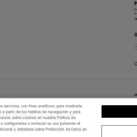
I
L
1
l
O
M
 servicios, con fines analíticos, para mostrarte
o a partir de tus hábitos de navegación y para
mación sobre cookies en nuestra Política de
o configurarlas o rechazar su uso pulsando el
icional y detallada sobre Protección de Datos en