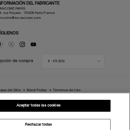
NFORMACIÓN DEL FABRICANTE
ANCOME PARIS
4, rue Royale - 75008 Paris France
ancome@es.oaccare.com
SÍGUENOS
pción de compra
€ - ES (ES)
apa del Sitio
Black Friday
Términos de Uso
Política de Privacidad
Preguntas Frecuentes
Atención al Cliente
Contacta con nosotros
Aceptar todas las cookies
Política de Cookies
TÉRMINOS DE USO LANCOME.ES Y BYONDXR
Centro de configuración de cookies
Rechazar todas