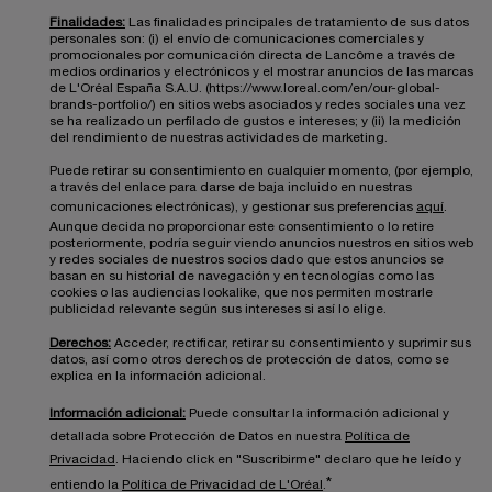
Finalidades:
Las finalidades principales de tratamiento de sus datos
personales son: (i) el envío de comunicaciones comerciales y
promocionales por comunicación directa de Lancôme a través de
medios ordinarios y electrónicos y el mostrar anuncios de las marcas
de L'Oréal España S.A.U. (https://www.loreal.com/en/our-global-
brands-portfolio/) en sitios webs asociados y redes sociales una vez
se ha realizado un perfilado de gustos e intereses; y (ii) la medición
del rendimiento de nuestras actividades de marketing.
Puede retirar su consentimiento en cualquier momento, (por ejemplo,
a través del enlace para darse de baja incluido en nuestras
comunicaciones electrónicas), y gestionar sus preferencias
aquí
.
Aunque decida no proporcionar este consentimiento o lo retire
posteriormente, podría seguir viendo anuncios nuestros en sitios web
y redes sociales de nuestros socios dado que estos anuncios se
basan en su historial de navegación y en tecnologías como las
cookies o las audiencias lookalike, que nos permiten mostrarle
publicidad relevante según sus intereses si así lo elige.
Derechos:
Acceder, rectificar, retirar su consentimiento y suprimir sus
datos, así como otros derechos de protección de datos, como se
explica en la información adicional.
Información adicional:
Puede consultar la información adicional y
detallada sobre Protección de Datos en nuestra
Política de
Privacidad
. Haciendo click en "Suscribirme" declaro que he leído y
*
entiendo la
Política de Privacidad de L'Oréal
.