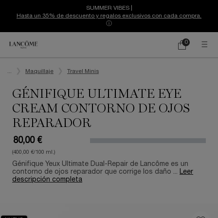
SUMMER VIBES |
Hasta un 35% de descuento y regalos exclusivos con cada compra.
ⓘ
0
Mi
0 producto
cesta
Contenido principal
...
Maquillaje
Travel Minis
GÉNIFIQUE ULTIMATE EYE
CREAM CONTORNO DE OJOS
REPARADOR
80,00 €
(400,00 €/100 ml.)
Génifique Yeux Ultimate Dual-Repair de Lancôme es un
contorno de ojos reparador que corrige los daño ...
Leer
descripción completa