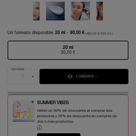
Un formato disponible:
20 ml
-
80,00 €
(400,00 €/100 ml.)
20 ml
Selecionado
, 1 of 1
80,00 €
Cantidad
−
+
LOADING ...
SUMMER VIBES​
Obtén un 30% de descuento al comprar dos
productos y 35% de descuento en compras de
dos o más productos.​
ⓘ