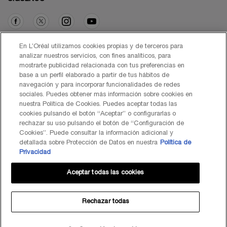
Opción de compra
En L’Oréal utilizamos cookies propias y de terceros para
analizar nuestros servicios, con fines analíticos, para
mostrarte publicidad relacionada con tus preferencias en
€ - ES (ES)
base a un perfil elaborado a partir de tus hábitos de
navegación y para incorporar funcionalidades de redes
sociales. Puedes obtener más información sobre cookies en
nuestra Política de Cookies. Puedes aceptar todas las
cookies pulsando el botón “Aceptar” o configurarlas o
© Lancôme 2026
rechazar su uso pulsando el botón de “Configuración de
Cookies”. Puede consultar la información adicional y
detallada sobre Protección de Datos en nuestra
Política de
Privacidad
Aceptar todas las cookies
Mapa del Sitio
Black Friday
Términos de Uso
Política de Privacidad
Preguntas Frecuentes
Atención al Cliente
Contacta con nosotros
Política de Cookies
Rechazar todas
TÉRMINOS DE USO LANCOME.ES Y BYONDXR
Centro de configuración de cookies