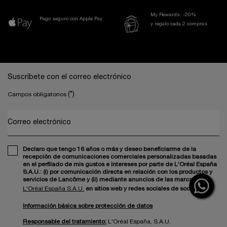
My Rewards: -20%
Pago seguro con Apple Pay
y regalo cada 2 compras
Navegación a pie de página
Suscríbete con el correo electrónico
(*)
Campos obligatorios
Correo electrónico
Declaro que tengo 16 años o más y deseo beneficiarme de la
recepción de comunicaciones comerciales personalizadas basadas
en el perfilado de mis gustos e intereses por parte de L'Oréal España
S.A.U.: (i) por comunicación directa en relación con los productos y
servicios de Lancôme y (ii) mediante anuncios de las marcas de
L'Oréal España S.A.U.
en sitios web y redes sociales de socios.
Información básica sobre protección de datos
Responsable del tratamiento:
L'Oréal España, S.A.U.