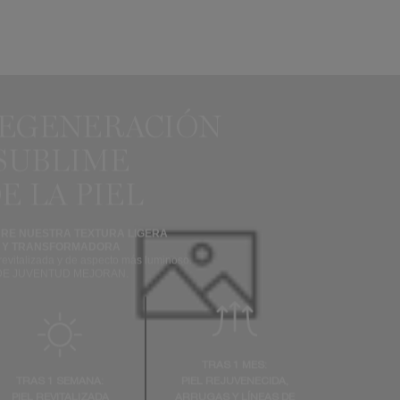
REGENERACIÓN
SUBLIME
E LA PIEL
RE NUESTRA TEXTURA LIGERA
Y TRANSFORMADORA
revitalizada y de aspecto más luminoso.
DE JUVENTUD MEJORAN.
TRAS 1 MES:
TRAS 1 SEMANA:
PIEL REJUVENECIDA,
PIEL REVITALIZADA
ARRUGAS Y LÍNEAS DE