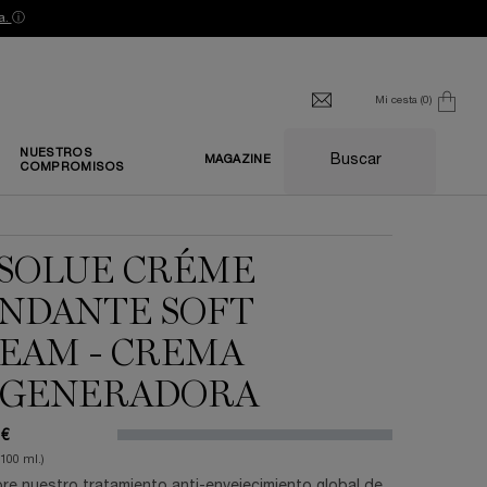
a.
ⓘ
Mi cesta
0
0 producto
NUESTROS
Buscar
MAGAZINE
COMPROMISOS
SOLUE CRÉME
NDANTE SOFT
EAM - CREMA
GENERADORA
 €
/100 ml.)
e nuestro tratamiento anti-envejecimiento global de