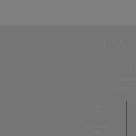
UNA 
D
DESCUB
Para una piel 
AL INSTANTE:
PIEL