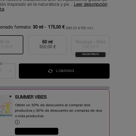
ón inspirado en la naturaleza y pe ...
Leer descripción
ta
ionado formato:
30 ml
-
175,00 €
(583,33 €/100 ml.)
30 ml
60 ml
Recarga - 60ml
Selecionado
Esta variante del producto está agotada, {0}
, 1 of 3
Selecionado
, 2 of 3
Selecionado
Esta variante del prod
, 3 of 3
75,00 €
350,00 €
290,00 €
MEJOR PRECIO
ad
+
LOADING ...
SUMMER VIBES​
Obtén un 30% de descuento al comprar dos
productos y 35% de descuento en compras de dos
o más productos.​
ⓘ
COMPRAR AHORA