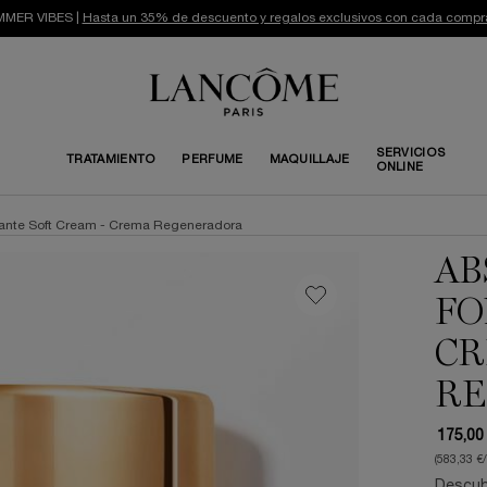
MER VIBES |
Hasta un 35% de descuento y regalos exclusivos con cada compr
SERVICIOS
TRATAMIENTO
PERFUME
MAQUILLAJE
ONLINE
ante Soft Cream - Crema Regeneradora
AB
FO
CR
RE
175,00
(583,33 €
Descubr