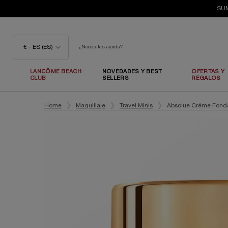
SUM
€ - ES (ES)
¿Necesitas ayuda?
LANCÔME BEACH
NOVEDADES Y BEST
OFERTAS Y
CLUB
SELLERS
REGALOS
Contenido principal
Home
Maquillaje
Travel Minis
Absolue Créme Fond