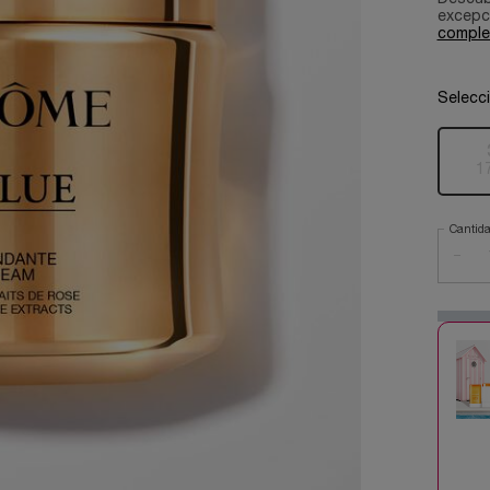
excepci
comple
Selecc
1
Cantid
−