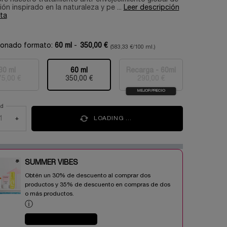
ón inspirado en la naturaleza y pe ...
Leer descripción
ta
ionado formato:
60 ml
-
350,00 €
(583,33 €/100 ml.)
30 ml
60 ml
Recarga - 60ml
Selecionado
Esta variante del producto está agotada, {0}
, 1 of 3
Selecionado
, 2 of 3
Selecionado
Esta variante del prod
, 3 of 3
75,00 €
350,00 €
290,00 €
MEJOR PRECIO
ad
+
LOADING ...
SUMMER VIBES​
Obtén un 30% de descuento al comprar dos
productos y 35% de descuento en compras de dos
o más productos.​
ⓘ
COMPRAR AHORA