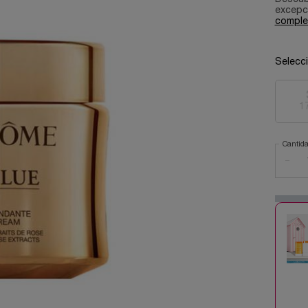
excepci
comple
Selecc
1
Cantid
−