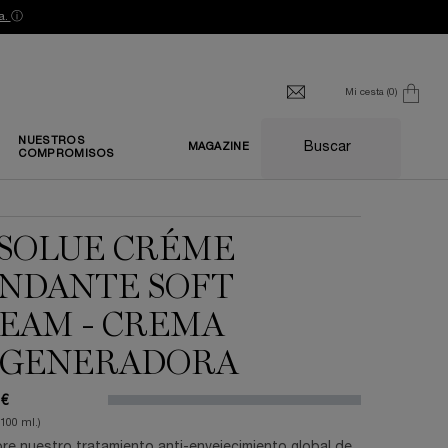
a.
ⓘ
Mi cesta
0
0 producto
NUESTROS
Buscar
MAGAZINE
COMPROMISOS
SOLUE CRÉME
NDANTE SOFT
EAM - CREMA
GENERADORA
 €
/100 ml.)
e nuestro tratamiento anti-envejecimiento global de