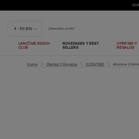
SUM
€ - ES (ES)
¿Necesitas ayuda?
LANCÔME BEACH
NOVEDADES Y BEST
OFERTAS Y
CLUB
SELLERS
REGALOS
Contenido principal
Home
Ofertas Y Regalos
ECENTIME
Absolue Créme