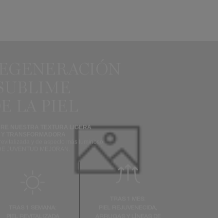
REGENERACIÓN
SUBLIME
E LA PIEL
RE NUESTRA TEXTURA LIGERA
Y TRANSFORMADORA
revitalizada y de aspecto más luminoso.
DE JUVENTUD MEJORAN.
TRAS 1 MES:
TRAS 1 SEMANA:
PIEL REJUVENECIDA,
PIEL REVITALIZADA
ARRUGAS Y LÍNEAS DE