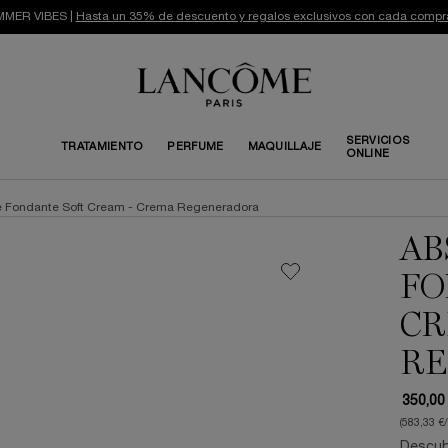
MER VIBES |
Hasta un 35% de descuento y regalos exclusivos con cada compr
SERVICIOS
TRATAMIENTO
PERFUME
MAQUILLAJE
ONLINE
 Fondante Soft Cream - Crema Regeneradora
AB
FO
CR
RE
350,00
(583,33 €
Descubr