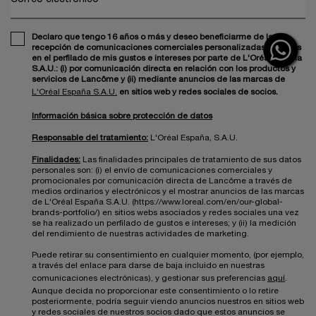
Declaro que tengo 16 años o más y deseo beneficiarme de la
recepción de comunicaciones comerciales personalizadas basadas
en el perfilado de mis gustos e intereses por parte de L'Oréal España
S.A.U.: (i) por comunicación directa en relación con los productos y
servicios de Lancôme y (ii) mediante anuncios de las marcas de
L'Oréal España S.A.U.
en sitios web y redes sociales de socios.
Información básica sobre protección de datos
Responsable del tratamiento:
L'Oréal España, S.A.U.
Finalidades:
Las finalidades principales de tratamiento de sus datos
personales son: (i) el envío de comunicaciones comerciales y
promocionales por comunicación directa de Lancôme a través de
medios ordinarios y electrónicos y el mostrar anuncios de las marcas
de L'Oréal España S.A.U. (https://www.loreal.com/en/our-global-
brands-portfolio/) en sitios webs asociados y redes sociales una vez
se ha realizado un perfilado de gustos e intereses; y (ii) la medición
del rendimiento de nuestras actividades de marketing.
Puede retirar su consentimiento en cualquier momento, (por ejemplo,
a través del enlace para darse de baja incluido en nuestras
comunicaciones electrónicas), y gestionar sus preferencias
aquí
.
Aunque decida no proporcionar este consentimiento o lo retire
posteriormente, podría seguir viendo anuncios nuestros en sitios web
y redes sociales de nuestros socios dado que estos anuncios se