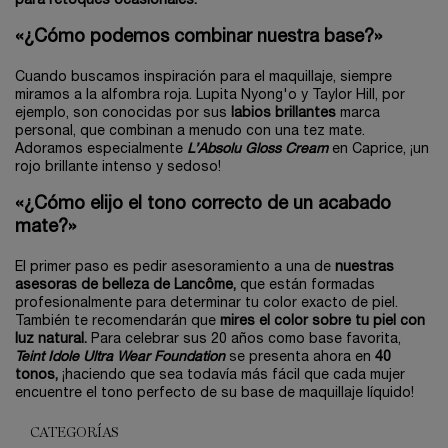
para retoques ocasionales.
«¿Cómo podemos combinar nuestra base?»
Cuando buscamos inspiración para el maquillaje, siempre
miramos a la alfombra roja. Lupita Nyong'o y Taylor Hill, por
ejemplo, son conocidas por sus
labios brillantes
marca
personal, que combinan a menudo con una tez mate.
Adoramos especialmente
L’Absolu Gloss Cream
en Caprice, ¡un
rojo brillante intenso y sedoso!
«¿Cómo elijo el tono correcto de un acabado
mate?»
El primer paso es pedir asesoramiento a una de
nuestras
asesoras de belleza de Lancôme,
que están formadas
profesionalmente para determinar tu color exacto de piel.
También te recomendarán que
mires el color sobre tu piel con
luz natural.
Para celebrar sus 20 años como base favorita,
Teint Idole Ultra Wear Foundation
se presenta ahora en
40
tonos,
¡haciendo que sea todavía más fácil que cada mujer
encuentre el tono perfecto de su base de maquillaje líquido!
CATEGORÍAS