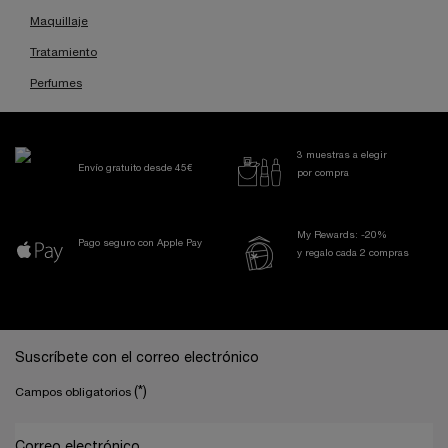
Maquillaje
Tratamiento
Perfumes
3 muestras a elegir
Envío gratuito desde 45€
por compra
My Rewards: -20%
Pago seguro con Apple Pay
y regalo cada 2 compras
Navegación a pie de página
Suscríbete con el correo electrónico
(*)
Campos obligatorios
Correo electrónico