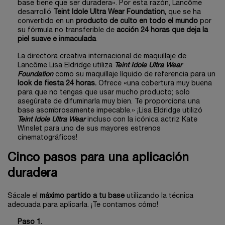
base tiene que ser duradera». Por esta razón, Lancôme
desarrolló
Teint Idole Ultra Wear Foundation,
que se ha
convertido en un
producto de culto en todo el mundo
por
su fórmula no transferible de
acción 24 horas que deja la
piel suave e inmaculada
.
La directora creativa internacional de maquillaje de
Lancôme Lisa Eldridge utiliza
Teint Idole Ultra Wear
Foundation
como su maquillaje líquido de referencia para un
look de fiesta 24 horas.
Ofrece «una cobertura muy buena
para que no tengas que usar mucho producto; solo
asegúrate de difuminarla muy bien. Te proporciona una
base asombrosamente impecable.» ¡Lisa Eldridge utilizó
Teint Idole Ultra Wear
incluso con la icónica actriz Kate
Winslet para uno de sus mayores estrenos
cinematográficos!
Cinco pasos para una aplicación
duradera
Sácale el
máximo partido a tu base
utilizando la técnica
adecuada para aplicarla. ¡Te contamos cómo!
Paso 1.