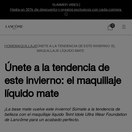
SUMMER VIBES |
Hasta un 35% de descuento y regalos exclusivos con cada compra.
ⓘ
0
Mi
0 producto
cesta
Contenido principal
HOME
MAQUILLAJE
ÚNETE A LA TENDENCIA DE ESTE INVIERNO: EL
MAQUILLAJE LÍQUIDO MATE
Únete a la tendencia de
este invierno: el maquillaje
líquido mate
¡La base mate vuelve este invierno! Súmate a la tendencia de
belleza con el maquillaje líquido Teint Idole Ultra Wear Foundation
de Lancôme para un acabado perfecto.