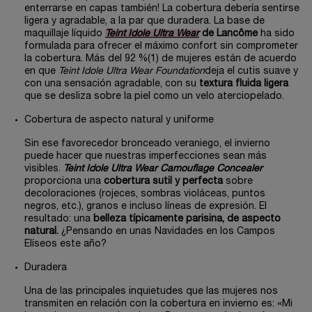
enterrarse en capas también! La cobertura debería sentirse
ligera y agradable, a la par que duradera. La base de
maquillaje líquido
Teint Idole Ultra Wear
de Lancôme
ha sido
formulada para ofrecer el máximo confort sin comprometer
la cobertura. Más del 92 %(1) de mujeres están de acuerdo
en que
Teint Idole Ultra Wear Foundation
deja el cutis suave y
con una sensación agradable, con su
textura fluida ligera
que se desliza sobre la piel como un velo aterciopelado.
Cobertura de aspecto natural y uniforme
Sin ese favorecedor bronceado veraniego, el invierno
puede hacer que nuestras imperfecciones sean más
visibles.
Teint Idole Ultra Wear Camouflage Concealer
proporciona una
cobertura sutil y perfecta
sobre
decoloraciones (rojeces, sombras violáceas, puntos
negros, etc.), granos e incluso líneas de expresión. El
resultado: una
belleza típicamente parisina, de aspecto
natural.
¿Pensando en unas Navidades en los Campos
Elíseos este año?
Duradera
Una de las principales inquietudes que las mujeres nos
transmiten en relación con la cobertura en invierno es: «Mi