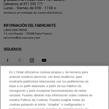
Llámanos al 911 235 771
Lunes - Viernes de 9:00 - 17:00 o
envíanos un mensaje de correo electrónico
INFORMACIÓN DEL FABRICANTE
LANCOME PARIS
14, rue Royale - 75008 Paris France
lancome@es.oaccare.com
SÍGUENOS
Opción de compra
En L’Oréal utilizamos cookies propias y de terceros para
analizar nuestros servicios, con fines analíticos, para
mostrarte publicidad relacionada con tus preferencias en
€ - ES (ES)
base a un perfil elaborado a partir de tus hábitos de
navegación y para incorporar funcionalidades de redes
sociales. Puedes obtener más información sobre cookies en
nuestra Política de Cookies. Puedes aceptar todas las
cookies pulsando el botón “Aceptar” o configurarlas o
© Lancôme 2026