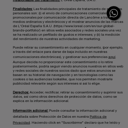
Responsable del tratamiento:
L'Oréal España, S.A.U.
Finalidades:
Las finalidades principales de tratamiento de sus datos
personales son: (i) el envío de comunicaciones comerciales y
promocionales por comunicación directa de Lancôme a través de
medios ordinarios y electrónicos y el mostrar anuncios de las marcas
de L'Oréal España S.A.U. (https://www.loreal.com/en/our-global-
brands-portfolio/) en sitios webs asociados y redes sociales una vez
se ha realizado un perfilado de gustos e intereses; y (ii) la medición
del rendimiento de nuestras actividades de marketing.
Puede retirar su consentimiento en cualquier momento, (por ejemplo,
a través del enlace para darse de baja incluido en nuestras
comunicaciones electrónicas), y gestionar sus preferencias
aquí
.
Aunque decida no proporcionar este consentimiento o lo retire
posteriormente, podría seguir viendo anuncios nuestros en sitios web
y redes sociales de nuestros socios dado que estos anuncios se
basan en su historial de navegación y en tecnologías como las
cookies o las audiencias lookalike, que nos permiten mostrarle
publicidad relevante según sus intereses si así lo elige.
Derechos:
Acceder, rectificar, retirar su consentimiento y suprimir sus
datos, así como otros derechos de protección de datos, como se
explica en la información adicional.
Información adicional:
Puede consultar la información adicional y
detallada sobre Protección de Datos en nuestra
Política de
Privacidad
. Haciendo click en "Suscribirme" declaro que he leído y