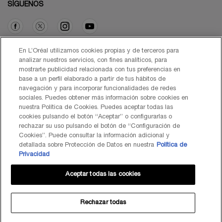
SÍGUENOS
Opción de compra
En L’Oréal utilizamos cookies propias y de terceros para
analizar nuestros servicios, con fines analíticos, para
mostrarte publicidad relacionada con tus preferencias en
€ - ES (ES)
base a un perfil elaborado a partir de tus hábitos de
navegación y para incorporar funcionalidades de redes
sociales. Puedes obtener más información sobre cookies en
nuestra Política de Cookies. Puedes aceptar todas las
cookies pulsando el botón “Aceptar” o configurarlas o
© Lancôme 2026
rechazar su uso pulsando el botón de “Configuración de
Cookies”. Puede consultar la información adicional y
detallada sobre Protección de Datos en nuestra
Política de
Privacidad
Aceptar todas las cookies
Mapa del Sitio
Black Friday
Términos de Uso
Política de Privacidad
Preguntas Frecuentes
Atención al Cliente
Contacta con nosotros
Política de Cookies
Rechazar todas
TÉRMINOS DE USO LANCOME.ES Y BYONDXR
Centro de configuración de cookies