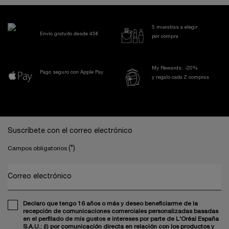
3 muestras a elegir
Envío gratuito desde 45€
por compra
My Rewards: -20%
Pago seguro con Apple Pay
y regalo cada 2 compras
Navegación a pie de página
Suscríbete con el correo electrónico
(*)
Campos obligatorios
Correo electrónico
Declaro que tengo 16 años o más y deseo beneficiarme de la
recepción de comunicaciones comerciales personalizadas basadas
en el perfilado de mis gustos e intereses por parte de L'Oréal España
S.A.U.: (i) por comunicación directa en relación con los productos y