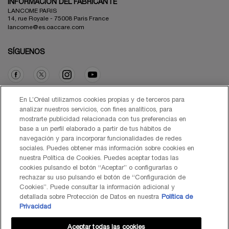
INFORMACIÓN DEL FABRICANTE
LANCOME PARIS
14, rue Royale - 75008 Paris France
lancome@es.oaccare.com
SÍGUENOS
Opción de compra
En L’Oréal utilizamos cookies propias y de terceros para
analizar nuestros servicios, con fines analíticos, para
mostrarte publicidad relacionada con tus preferencias en
€ - ES (ES)
base a un perfil elaborado a partir de tus hábitos de
navegación y para incorporar funcionalidades de redes
sociales. Puedes obtener más información sobre cookies en
nuestra Política de Cookies. Puedes aceptar todas las
cookies pulsando el botón “Aceptar” o configurarlas o
© Lancôme 2026
rechazar su uso pulsando el botón de “Configuración de
Cookies”. Puede consultar la información adicional y
detallada sobre Protección de Datos en nuestra
Política de
Privacidad
Aceptar todas las cookies