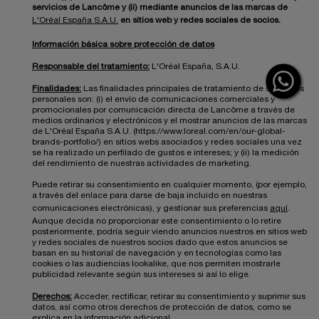
servicios de Lancôme y (ii) mediante anuncios de las marcas de
L'Oréal España S.A.U.
en sitios web y redes sociales de socios.
Información básica sobre protección de datos
Responsable del tratamiento:
L'Oréal España, S.A.U.
Finalidades:
Las finalidades principales de tratamiento de sus datos
personales son: (i) el envío de comunicaciones comerciales y
promocionales por comunicación directa de Lancôme a través de
medios ordinarios y electrónicos y el mostrar anuncios de las marcas
de L'Oréal España S.A.U. (https://www.loreal.com/en/our-global-
brands-portfolio/) en sitios webs asociados y redes sociales una vez
se ha realizado un perfilado de gustos e intereses; y (ii) la medición
del rendimiento de nuestras actividades de marketing.
Puede retirar su consentimiento en cualquier momento, (por ejemplo,
a través del enlace para darse de baja incluido en nuestras
comunicaciones electrónicas), y gestionar sus preferencias
aquí
.
Aunque decida no proporcionar este consentimiento o lo retire
posteriormente, podría seguir viendo anuncios nuestros en sitios web
y redes sociales de nuestros socios dado que estos anuncios se
basan en su historial de navegación y en tecnologías como las
cookies o las audiencias lookalike, que nos permiten mostrarle
publicidad relevante según sus intereses si así lo elige.
Derechos:
Acceder, rectificar, retirar su consentimiento y suprimir sus
datos, así como otros derechos de protección de datos, como se
explica en la información adicional.