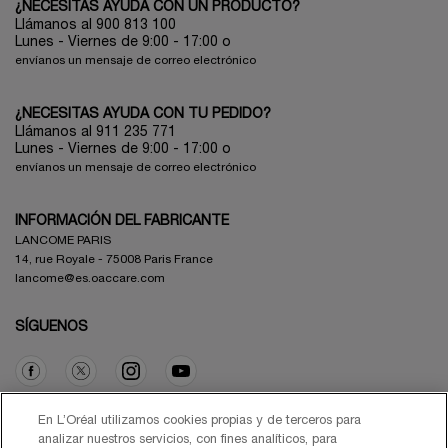
¿NECESITAS AYUDA CON UN PRODUCTO?
Llámanos al 900 813 100
Lunes - Viernes de 9:00 - 17:00
o
envíanos un mensaje de correo electrónico
¿NECESITAS AYUDA CON TU PEDIDO?
Llámanos al 911 235 771
Lunes - Viernes de 9:00 - 17:00 o
envíanos un mensaje de correo electrónico
INFORMACIÓN DEL FABRICANTE
LANCOME PARIS
14, rue Royale - 75008 Paris France
lancome@es.oaccare.com
SÍGUENOS
Opción de compra
En L’Oréal utilizamos cookies propias y de terceros para
analizar nuestros servicios, con fines analíticos, para