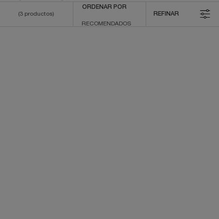
ORDENAR POR
(3 productos)
REFINAR
FILTROS
EFFACERNES LONGUE
TEINT IDOLE ULTRA WEAR
TENUE
ALL OVER CONCEALER
Corrector de Larga Duración SPF30
Color:
03 Beige Ambre
Color:
02 Lys Rosé