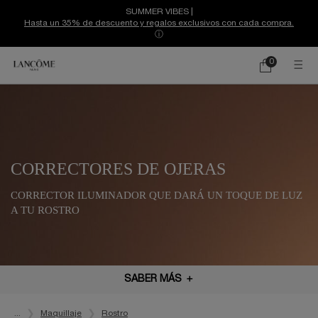
SUMMER VIBES |
Hasta un 35% de descuento y regalos exclusivos con cada compra.
ⓘ
0
Mi
0 producto
cesta
Contenido principal
CORRECTORES DE OJERAS
CORRECTOR ILUMINADOR QUE DARÁ UN TOQUE DE LUZ
A TU ROSTRO
SABER MÁS
＋
...
Maquillaje
Rostro