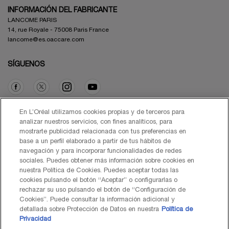
INFORMACIÓN DEL FABRICANTE
LANCOME PARIS
14, rue Royale - 75008 Paris France
lancome@es.oaccare.com
SÍGUENOS
Opción de compra
En L’Oréal utilizamos cookies propias y de terceros para
analizar nuestros servicios, con fines analíticos, para
mostrarte publicidad relacionada con tus preferencias en
€ - ES (ES)
base a un perfil elaborado a partir de tus hábitos de
navegación y para incorporar funcionalidades de redes
sociales. Puedes obtener más información sobre cookies en
nuestra Política de Cookies. Puedes aceptar todas las
cookies pulsando el botón “Aceptar” o configurarlas o
© Lancôme 2026
rechazar su uso pulsando el botón de “Configuración de
Cookies”. Puede consultar la información adicional y
detallada sobre Protección de Datos en nuestra
Política de
Privacidad