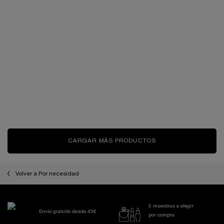
ABSOLUE CRÉME
ABSOLUE RICH CREAM
FONDANTE SOFT CREAM -
CREMA REGENERADORA
Crema Ligera Regeneradora e
Crema Rica Regeneradora e
Iluminadora con Extractos de Gran
Iluminadora con Extractos de Gran
Rosa
Rosa
Seleccionar un formato
Seleccionar un formato
350,00 €
350,00 €
LOADING ...
LOADING ...
CARGAR MÁS PRODUCTOS
Volver a Por necesidad
3 muestras a elegir
Envío gratuito desde 45€
por compra