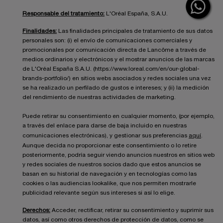
Responsable del tratamiento:
L'Oréal España, S.A.U.
Finalidades:
Las finalidades principales de tratamiento de sus datos
personales son: (i) el envío de comunicaciones comerciales y
promocionales por comunicación directa de Lancôme a través de
medios ordinarios y electrónicos y el mostrar anuncios de las marcas
de L'Oréal España S.A.U. (https://www.loreal.com/en/our-global-
brands-portfolio/) en sitios webs asociados y redes sociales una vez
se ha realizado un perfilado de gustos e intereses; y (ii) la medición
del rendimiento de nuestras actividades de marketing.
Puede retirar su consentimiento en cualquier momento, (por ejemplo,
a través del enlace para darse de baja incluido en nuestras
comunicaciones electrónicas), y gestionar sus preferencias
aquí
.
Aunque decida no proporcionar este consentimiento o lo retire
posteriormente, podría seguir viendo anuncios nuestros en sitios web
y redes sociales de nuestros socios dado que estos anuncios se
basan en su historial de navegación y en tecnologías como las
cookies o las audiencias lookalike, que nos permiten mostrarle
publicidad relevante según sus intereses si así lo elige.
Derechos:
Acceder, rectificar, retirar su consentimiento y suprimir sus
datos, así como otros derechos de protección de datos, como se