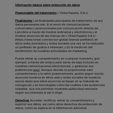
Información básica sobre protección de datos
Responsable del tratamiento:
L'Oréal España, S.A.U.
Finalidades:
Las finalidades principales de tratamiento de sus
datos personales son: (i) el envío de comunicaciones
comerciales y promocionales por comunicación directa de
Lancôme a través de medios ordinarios y electrónicos y el
mostrar anuncios de las marcas de L'Oréal España S.A.U.
(https://www.loreal.com/en/our-global-brands-portfolio/) en
sitios webs asociados y redes sociales una vez se ha realizado
un perfilado de gustos e intereses; y (ii) la medición del
rendimiento de nuestras actividades de marketing.
Puede retirar su consentimiento en cualquier momento, (por
ejemplo, a través del enlace para darse de baja incluido en
nuestras comunicaciones electrónicas), y gestionar sus
preferencias
aquí
. Aunque decida no proporcionar este
consentimiento o lo retire posteriormente, podría seguir viendo
anuncios nuestros en sitios web y redes sociales de nuestros
socios dado que estos anuncios se basan en su historial de
navegación y en tecnologías como las cookies o las audiencias
lookalike, que nos permiten mostrarle publicidad relevante
según sus intereses si así lo elige.
Derechos:
Acceder, rectificar, retirar su consentimiento y
suprimir sus datos, así como otros derechos de protección de
datos, como se explica en la información adicional.