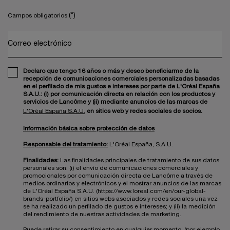
(*)
Campos obligatorios
Correo electrónico
Declaro que tengo 16 años o más y deseo beneficiarme de la
recepción de comunicaciones comerciales personalizadas basadas
en el perfilado de mis gustos e intereses por parte de L'Oréal España
S.A.U.: (i) por comunicación directa en relación con los productos y
servicios de Lancôme y (ii) mediante anuncios de las marcas de
L'Oréal España S.A.U.
en sitios web y redes sociales de socios.
Información básica sobre protección de datos
Responsable del tratamiento:
L'Oréal España, S.A.U.
Finalidades:
Las finalidades principales de tratamiento de sus datos
personales son: (i) el envío de comunicaciones comerciales y
promocionales por comunicación directa de Lancôme a través de
medios ordinarios y electrónicos y el mostrar anuncios de las marcas
de L'Oréal España S.A.U. (https://www.loreal.com/en/our-global-
brands-portfolio/) en sitios webs asociados y redes sociales una vez
se ha realizado un perfilado de gustos e intereses; y (ii) la medición
del rendimiento de nuestras actividades de marketing.
Puede retirar su consentimiento en cualquier momento, (por ejemplo,