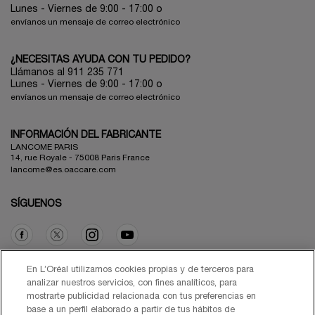
Lunes - Viernes de 9:00 - 17:00
o
envíanos un mensaje de correo electrónico
¿NECESITAS AYUDA CON TU PEDIDO?
Llámanos al 911 235 771
Lunes - Viernes de 9:00 - 17:00 o
envíanos un mensaje de correo electrónico
INFORMACIÓN DEL FABRICANTE
LANCOME PARIS
14, rue Royale - 75008 Paris France
lancome@es.oaccare.com
SÍGUENOS
Opción de compra
En L’Oréal utilizamos cookies propias y de terceros para
analizar nuestros servicios, con fines analíticos, para
mostrarte publicidad relacionada con tus preferencias en
€ - ES (ES)
base a un perfil elaborado a partir de tus hábitos de