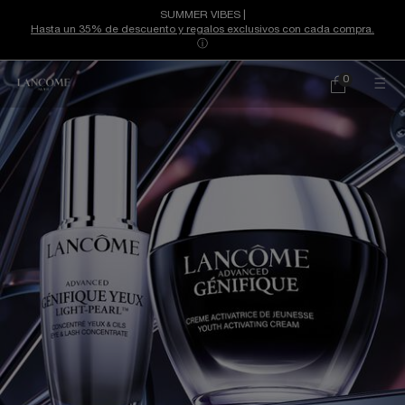
SUMMER VIBES |
Hasta un 35% de descuento y regalos exclusivos con cada compra.
ⓘ
Contenido principal
0
Mi
0 producto
cesta