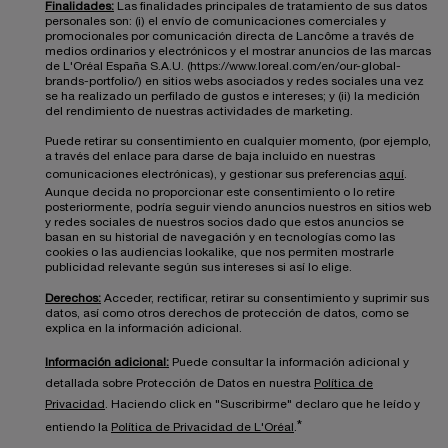
Finalidades:
Las finalidades principales de tratamiento de sus datos
personales son: (i) el envío de comunicaciones comerciales y
promocionales por comunicación directa de Lancôme a través de
medios ordinarios y electrónicos y el mostrar anuncios de las marcas
de L'Oréal España S.A.U. (https://www.loreal.com/en/our-global-
brands-portfolio/) en sitios webs asociados y redes sociales una vez
se ha realizado un perfilado de gustos e intereses; y (ii) la medición
del rendimiento de nuestras actividades de marketing.
Puede retirar su consentimiento en cualquier momento, (por ejemplo,
a través del enlace para darse de baja incluido en nuestras
comunicaciones electrónicas), y gestionar sus preferencias
aquí
.
Aunque decida no proporcionar este consentimiento o lo retire
posteriormente, podría seguir viendo anuncios nuestros en sitios web
y redes sociales de nuestros socios dado que estos anuncios se
basan en su historial de navegación y en tecnologías como las
cookies o las audiencias lookalike, que nos permiten mostrarle
publicidad relevante según sus intereses si así lo elige.
Derechos:
Acceder, rectificar, retirar su consentimiento y suprimir sus
datos, así como otros derechos de protección de datos, como se
explica en la información adicional.
Información adicional:
Puede consultar la información adicional y
detallada sobre Protección de Datos en nuestra
Política de
Privacidad
. Haciendo click en "Suscribirme" declaro que he leído y
*
entiendo la
Política de Privacidad de L'Oréal
.