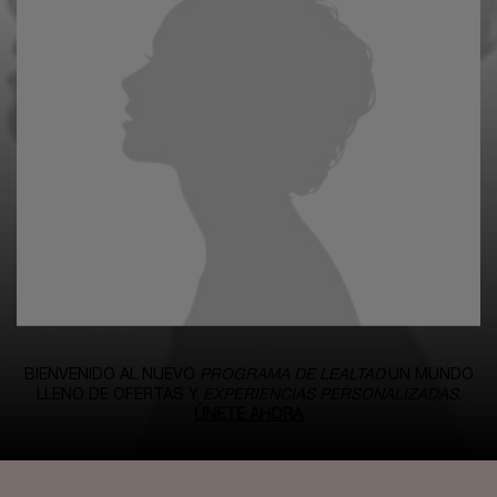
BIENVENIDO AL NUEVO
PROGRAMA DE LEALTAD
.​
UN MUNDO
LLENO DE OFERTAS
Y
EXPERIENCIAS PERSONALIZADAS
.​
ÚNETE AHORA