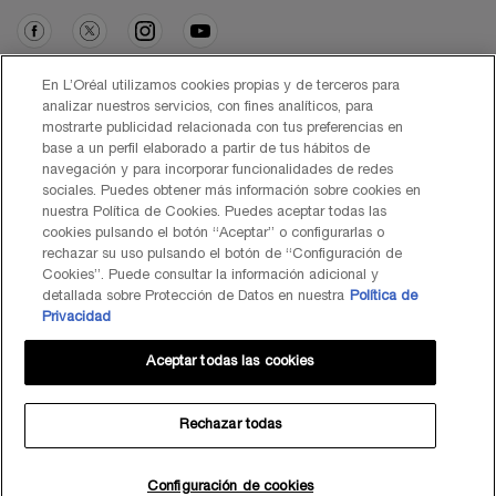
Opción de compra
En L’Oréal utilizamos cookies propias y de terceros para
analizar nuestros servicios, con fines analíticos, para
mostrarte publicidad relacionada con tus preferencias en
€ - ES (ES)
base a un perfil elaborado a partir de tus hábitos de
navegación y para incorporar funcionalidades de redes
sociales. Puedes obtener más información sobre cookies en
nuestra Política de Cookies. Puedes aceptar todas las
cookies pulsando el botón “Aceptar” o configurarlas o
© Lancôme 2026
rechazar su uso pulsando el botón de “Configuración de
Cookies”. Puede consultar la información adicional y
detallada sobre Protección de Datos en nuestra
Política de
Privacidad
Aceptar todas las cookies
Mapa del Sitio
Black Friday
Términos de Uso
Política de Privacidad
Preguntas Frecuentes
Atención al Cliente
Contacta con nosotros
Política de Cookies
Rechazar todas
TÉRMINOS DE USO LANCOME.ES Y BYONDXR
Centro de configuración de cookies
Configuración de cookies