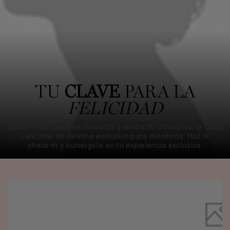
TU
CLAVE
PARA LA
FELICIDAD
Únete a My Lancôme Rewards y recibe tu clave para la Casa
Lancôme, un destino exclusivo para miembros. Haz el
check-in y sumérgete en tu experiencia exclusiva.