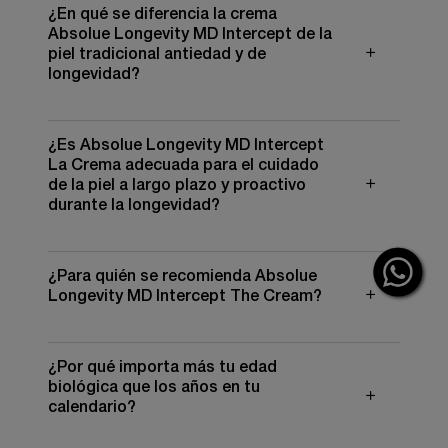
¿En qué se diferencia la crema
crema facial de alto rendimiento diseñada para
ayudar a mantener una piel con aspecto juvenil a lo
Absolue Longevity MD Intercept de la
largo del tiempo. Desarrollado junto con la Longevity
piel tradicional antiedad y de
Integrative Science de L'Oréal, ayuda a™ identificar
longevidad?
signos visibles como arrugas, pérdida de firmeza y
resplandor. La fórmula apoya la función de la barrera
cutánea y ayuda a proteger contra el estrés
oxidativo—factores clave que contribuyen a la
¿Es Absolue Longevity MD Intercept
aparición temprana de los signos de envejecimiento
La Crema adecuada para el cuidado
—al tiempo que ayuda a mantener una piel suave,
de la piel a largo plazo y proactivo
resistente y cómoda.
durante la longevidad?
¿Para quién se recomienda Absolue
Longevity MD Intercept The Cream?
¿Por qué importa más tu edad
biológica que los años en tu
calendario?