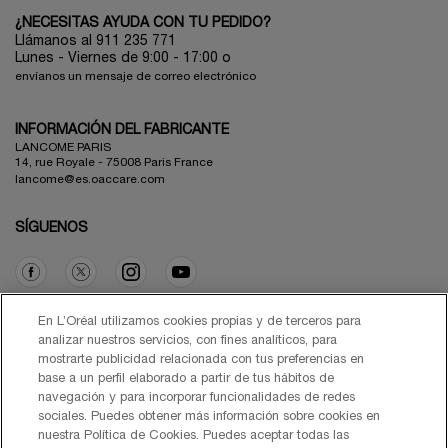
¿NECESITAS AYUDA CON TU PEDIDO?
Llámanos al 911 235 771
Lunes - Viernes de 9:00 - 17:00 o
envíanos un mensaje de correo electrónico
INFORMACIÓN DEL FABRICANTE
LANCOME PARIS
14, rue Royale - 75008 Paris France
lancome@es.oaccare.com
SÍGUENOS
Opción de compra
En L’Oréal utilizamos cookies propias y de terceros para
analizar nuestros servicios, con fines analíticos, para
mostrarte publicidad relacionada con tus preferencias en
€ - ES (ES)
base a un perfil elaborado a partir de tus hábitos de
navegación y para incorporar funcionalidades de redes
sociales. Puedes obtener más información sobre cookies en
nuestra Política de Cookies. Puedes aceptar todas las