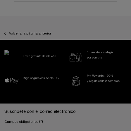
PDP Reviews
PDP You may also like
Volver a la página anterior
3 muestras a elegir
Envío gratuito desde 45€
por compra
My Rewards: -20%
Pago seguro con Apple Pay
y regalo cada 2 compras
Navegación a pie de página
Suscríbete con el correo electrónico
(*)
Campos obligatorios