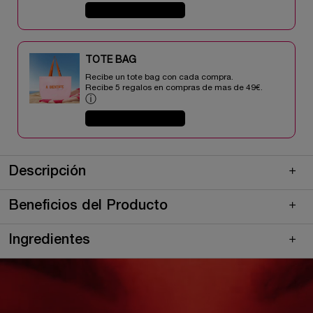
COMPRAR AHORA
TOTE BAG​​
Recibe un tote bag con cada compra.
Recibe 5 regalos en compras de mas de 49€.​
ⓘ
COMPRAR AHORA
pdp-section-quicklinks
pdp-section-product-description-skincare-LAYOUT
PDP Description Section Accordion on Mobile
Descripción
Beneficios del Producto
Ingredientes