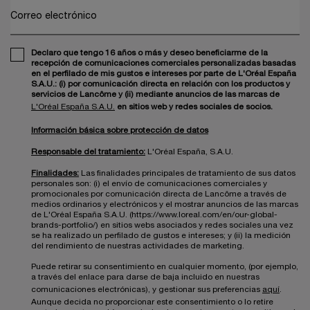
Correo electrónico
Declaro que tengo 16 años o más y deseo beneficiarme de la
recepción de comunicaciones comerciales personalizadas basadas
en el perfilado de mis gustos e intereses por parte de L'Oréal España
S.A.U.: (i) por comunicación directa en relación con los productos y
servicios de Lancôme y (ii) mediante anuncios de las marcas de
L'Oréal España S.A.U.
en sitios web y redes sociales de socios.
Información básica sobre protección de datos
Responsable del tratamiento:
L'Oréal España, S.A.U.
Finalidades:
Las finalidades principales de tratamiento de sus datos
personales son: (i) el envío de comunicaciones comerciales y
promocionales por comunicación directa de Lancôme a través de
medios ordinarios y electrónicos y el mostrar anuncios de las marcas
de L'Oréal España S.A.U. (https://www.loreal.com/en/our-global-
brands-portfolio/) en sitios webs asociados y redes sociales una vez
se ha realizado un perfilado de gustos e intereses; y (ii) la medición
del rendimiento de nuestras actividades de marketing.
Puede retirar su consentimiento en cualquier momento, (por ejemplo,
a través del enlace para darse de baja incluido en nuestras
comunicaciones electrónicas), y gestionar sus preferencias
aquí
.
Aunque decida no proporcionar este consentimiento o lo retire