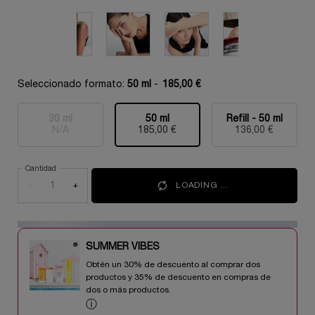
Seleccionado formato:
50 ml
-
185,00 €
30 ml
50 ml
Refill - 50 ml
Selecionado
Esta variante del producto está agotada, {0}
, 1 of 3
Selecionado
, 2 of 3
Selecionado
, 3 of 3
N/A
185,00 €
136,00 €
Cantidad
−
+
LOADING ...
SUMMER VIBES​
Obtén un 30% de descuento al comprar dos
productos y 35% de descuento en compras de
dos o más productos.​
ⓘ