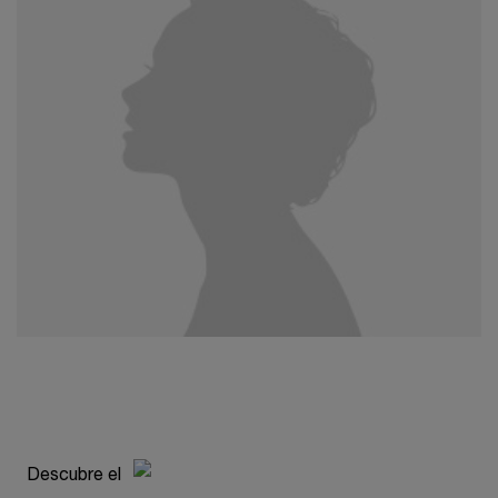
pdp-section-compare-absolue-longevity-md-INTER
Descubre el