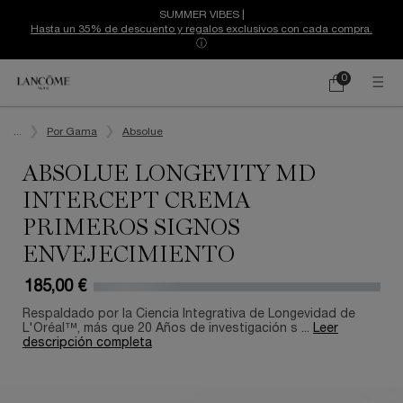
SUMMER VIBES |
Hasta un 35% de descuento y regalos exclusivos con cada compra.
ⓘ
0
Mi
0 producto
cesta
Contenido principal
...
Por Gama
Absolue
ABSOLUE LONGEVITY MD
INTERCEPT CREMA
PRIMEROS SIGNOS
ENVEJECIMIENTO
185,00 €
Respaldado por la Ciencia Integrativa de Longevidad de
L'Oréal™, más que 20 Años de investigación s ...
Leer
descripción completa