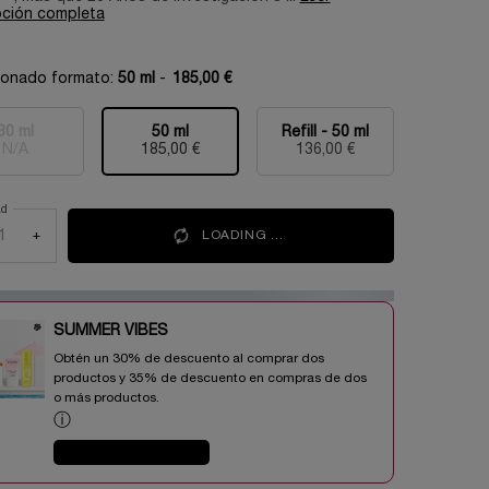
pción completa
ionado formato:
50 ml
-
185,00 €
30 ml
50 ml
Refill - 50 ml
Selecionado
Esta variante del producto está agotada, {0}
, 1 of 3
Selecionado
, 2 of 3
Selecionado
, 3 of 3
N/A
185,00 €
136,00 €
ad
+
LOADING ...
SUMMER VIBES​
Obtén un 30% de descuento al comprar dos
productos y 35% de descuento en compras de dos
o más productos.​
ⓘ
COMPRAR AHORA