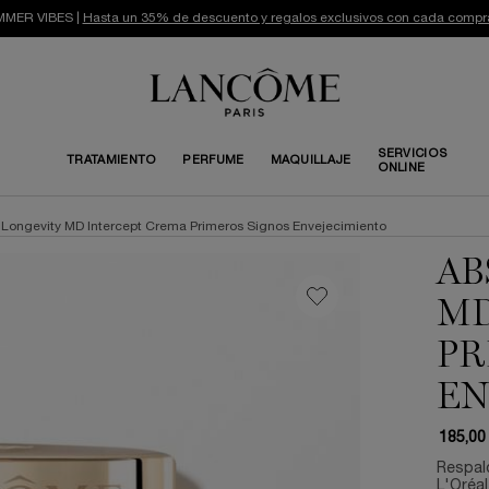
MER VIBES |
Hasta un 35% de descuento y regalos exclusivos con cada compr
SERVICIOS
TRATAMIENTO
PERFUME
MAQUILLAJE
ONLINE
 Longevity MD Intercept Crema Primeros Signos Envejecimiento
AB
MD
PR
EN
185,00
Respald
L'Oréal