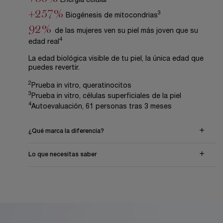
Energía celular
+257%
3
Biogénesis de mitocondrias
92%
de las mujeres ven su piel más joven que su
4
edad real
La edad biológica visible de tu piel, la única edad que
puedes revertir.
2
Prueba in vitro, queratinocitos
3
Prueba in vitro, células superficiales de la piel
4
Autoevaluación, 61 personas tras 3 meses
¿Qué marca la diferencia?
Lo que necesitas saber
PDP Description Section Accordion on Mobile