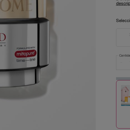
descri
Selecc
Cantid
−