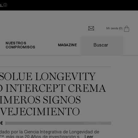
a.
ⓘ
Mi cesta
0
0 producto
NUESTROS
Buscar
MAGAZINE
COMPROMISOS
SOLUE LONGEVITY
 INTERCEPT CREMA
IMEROS SIGNOS
VEJECIMIENTO
 €
ado por la Ciencia Integrativa de Longevidad de
™, más que 20 Años de investigación s ...
Leer