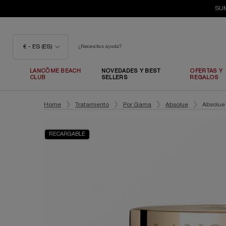
SUM
€ - ES (ES)
¿Necesitas ayuda?
LANCÔME BEACH
NOVEDADES Y BEST
OFERTAS Y
CLUB
SELLERS
REGALOS
Contenido principal
Home
Tratamiento
Por Gama
Absolue
Absolue
RECARGABLE