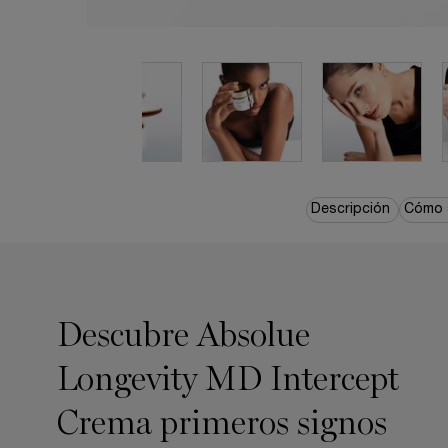
pdp-section-quicklinks
Descripción
Cómo s
pdp-section-product-description-skincare-LAYOUT
Descubre Absolue
Longevity MD Intercept
Crema primeros signos