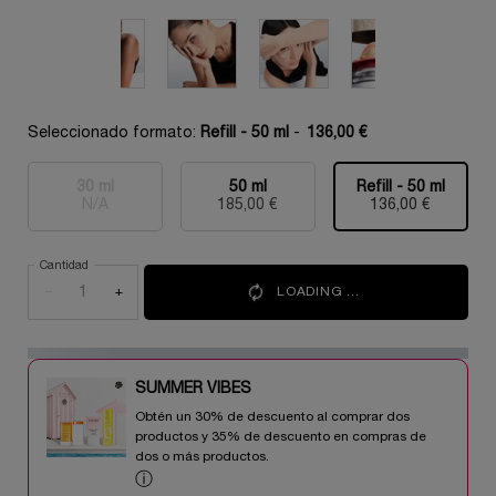
Seleccionado formato:
Refill - 50 ml
-
136,00 €
30 ml
50 ml
Refill - 50 ml
Selecionado
Esta variante del producto está agotada, {0}
, 1 of 3
Selecionado
, 2 of 3
Selecionado
, 3 of 3
N/A
185,00 €
136,00 €
Cantidad
−
+
LOADING ...
SUMMER VIBES​
Obtén un 30% de descuento al comprar dos
productos y 35% de descuento en compras de
dos o más productos.​
ⓘ