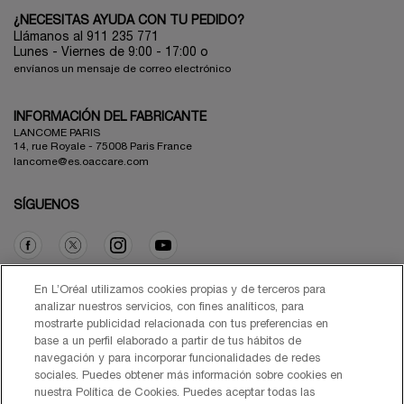
¿NECESITAS AYUDA CON TU PEDIDO?
Llámanos al 911 235 771
Lunes - Viernes de 9:00 - 17:00 o
envíanos un mensaje de correo electrónico
INFORMACIÓN DEL FABRICANTE
LANCOME PARIS
14, rue Royale - 75008 Paris France
lancome@es.oaccare.com
SÍGUENOS
Opción de compra
En L’Oréal utilizamos cookies propias y de terceros para
analizar nuestros servicios, con fines analíticos, para
mostrarte publicidad relacionada con tus preferencias en
€ - ES (ES)
base a un perfil elaborado a partir de tus hábitos de
navegación y para incorporar funcionalidades de redes
sociales. Puedes obtener más información sobre cookies en
nuestra Política de Cookies. Puedes aceptar todas las