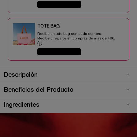
COMPRAR AHORA
TOTE BAG​​
Recibe un tote bag con cada compra.
Recibe 5 regalos en compras de mas de 49€.​
ⓘ
COMPRAR AHORA
pdp-section-quicklinks
pdp-section-product-description-skincare-LAYOUT
PDP Description Section Accordion on Mobile
Descripción
Beneficios del Producto
Ingredientes