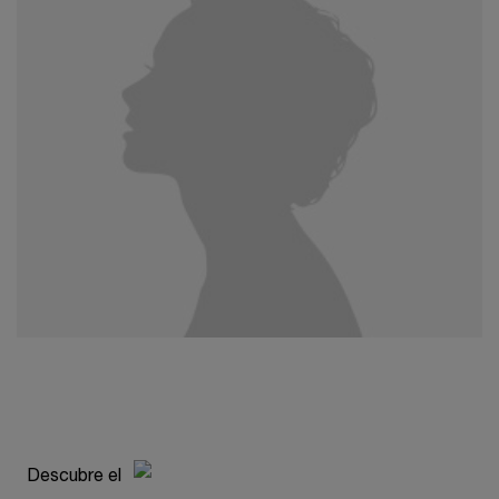
pdp-section-compare-absolue-longevity-md-INTER
Descubre el