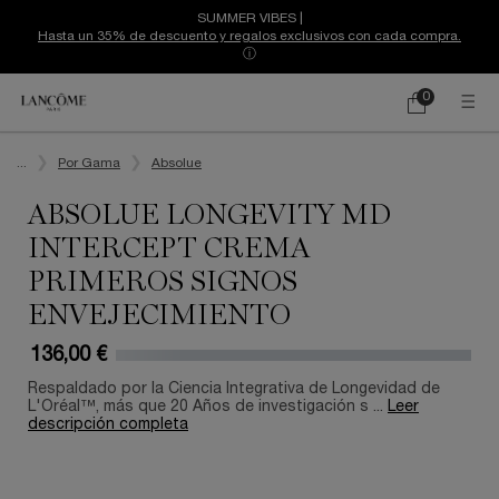
SUMMER VIBES |
Hasta un 35% de descuento y regalos exclusivos con cada compra.
ⓘ
0
Mi
0 producto
cesta
Contenido principal
...
Por Gama
Absolue
ABSOLUE LONGEVITY MD
INTERCEPT CREMA
PRIMEROS SIGNOS
ENVEJECIMIENTO
136,00 €
Respaldado por la Ciencia Integrativa de Longevidad de
L'Oréal™, más que 20 Años de investigación s ...
Leer
descripción completa