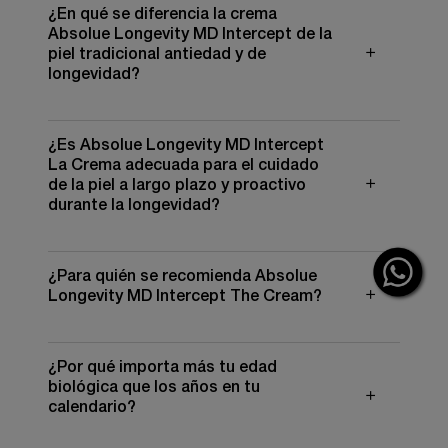
¿En qué se diferencia la crema
crema facial de alto rendimiento diseñada para
ayudar a mantener una piel con aspecto juvenil a lo
Absolue Longevity MD Intercept de la
largo del tiempo. Desarrollado junto con la Longevity
piel tradicional antiedad y de
Integrative Science de L'Oréal, ayuda a™ identificar
longevidad?
signos visibles como arrugas, pérdida de firmeza y
resplandor. La fórmula apoya la función de la barrera
cutánea y ayuda a proteger contra el estrés
oxidativo—factores clave que contribuyen a la
¿Es Absolue Longevity MD Intercept
aparición temprana de los signos de envejecimiento
La Crema adecuada para el cuidado
—al tiempo que ayuda a mantener una piel suave,
de la piel a largo plazo y proactivo
resistente y cómoda.
durante la longevidad?
¿Para quién se recomienda Absolue
Longevity MD Intercept The Cream?
¿Por qué importa más tu edad
biológica que los años en tu
calendario?