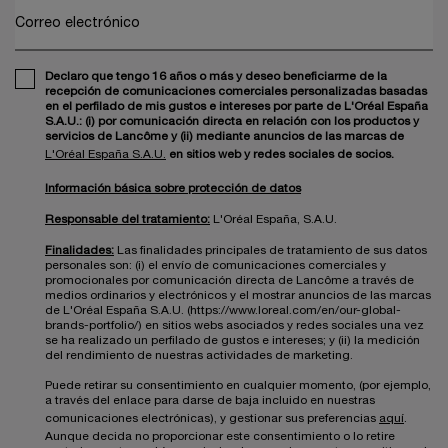
Correo electrónico
Declaro que tengo 16 años o más y deseo beneficiarme de la
recepción de comunicaciones comerciales personalizadas basadas
en el perfilado de mis gustos e intereses por parte de L'Oréal España
S.A.U.: (i) por comunicación directa en relación con los productos y
servicios de Lancôme y (ii) mediante anuncios de las marcas de
L'Oréal España S.A.U.
en sitios web y redes sociales de socios.
Información básica sobre protección de datos
Responsable del tratamiento:
L'Oréal España, S.A.U.
Finalidades:
Las finalidades principales de tratamiento de sus datos
personales son: (i) el envío de comunicaciones comerciales y
promocionales por comunicación directa de Lancôme a través de
medios ordinarios y electrónicos y el mostrar anuncios de las marcas
de L'Oréal España S.A.U. (https://www.loreal.com/en/our-global-
brands-portfolio/) en sitios webs asociados y redes sociales una vez
se ha realizado un perfilado de gustos e intereses; y (ii) la medición
del rendimiento de nuestras actividades de marketing.
Puede retirar su consentimiento en cualquier momento, (por ejemplo,
a través del enlace para darse de baja incluido en nuestras
comunicaciones electrónicas), y gestionar sus preferencias
aquí
.
Aunque decida no proporcionar este consentimiento o lo retire