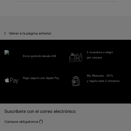
PDP Reviews
PDP You may also like
Volver a la página anterior
3 muestras a elegir
Envío gratuito desde 45€
por compra
My Rewards: -20%
Pago seguro con Apple Pay
y regalo cada 2 compras
Navegación a pie de página
Suscríbete con el correo electrónico
(*)
Campos obligatorios