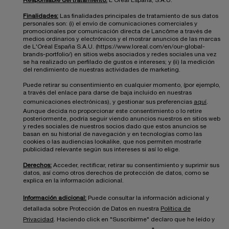
Responsable del tratamiento:
L'Oréal España, S.A.U.
Finalidades:
Las finalidades principales de tratamiento de sus datos
personales son: (i) el envío de comunicaciones comerciales y
promocionales por comunicación directa de Lancôme a través de
medios ordinarios y electrónicos y el mostrar anuncios de las marcas
de L'Oréal España S.A.U. (https://www.loreal.com/en/our-global-
brands-portfolio/) en sitios webs asociados y redes sociales una vez
se ha realizado un perfilado de gustos e intereses; y (ii) la medición
del rendimiento de nuestras actividades de marketing.
Puede retirar su consentimiento en cualquier momento, (por ejemplo,
a través del enlace para darse de baja incluido en nuestras
comunicaciones electrónicas), y gestionar sus preferencias
aquí
.
Aunque decida no proporcionar este consentimiento o lo retire
posteriormente, podría seguir viendo anuncios nuestros en sitios web
y redes sociales de nuestros socios dado que estos anuncios se
basan en su historial de navegación y en tecnologías como las
cookies o las audiencias lookalike, que nos permiten mostrarle
publicidad relevante según sus intereses si así lo elige.
Derechos:
Acceder, rectificar, retirar su consentimiento y suprimir sus
datos, así como otros derechos de protección de datos, como se
explica en la información adicional.
Información adicional:
Puede consultar la información adicional y
detallada sobre Protección de Datos en nuestra
Política de
Privacidad
. Haciendo click en "Suscribirme" declaro que he leído y