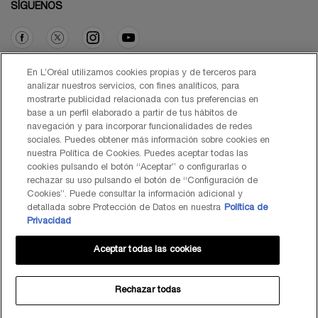
SÍGUENOS
Opción de compra
En L’Oréal utilizamos cookies propias y de terceros para
analizar nuestros servicios, con fines analíticos, para
mostrarte publicidad relacionada con tus preferencias en
€ - ES (ES)
base a un perfil elaborado a partir de tus hábitos de
navegación y para incorporar funcionalidades de redes
sociales. Puedes obtener más información sobre cookies en
nuestra Política de Cookies. Puedes aceptar todas las
cookies pulsando el botón “Aceptar” o configurarlas o
© Lancôme 2026
rechazar su uso pulsando el botón de “Configuración de
Cookies”. Puede consultar la información adicional y
detallada sobre Protección de Datos en nuestra
Política de
Privacidad
Aceptar todas las cookies
Mapa del Sitio
Black Friday
Términos de Uso
Política de Privacidad
Preguntas Frecuentes
Atención al Cliente
Contacta con nosotros
Política de Cookies
Rechazar todas
TÉRMINOS DE USO LANCOME.ES Y BYONDXR
Centro de configuración de cookies