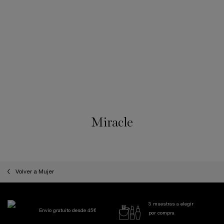
MIRACLE
Eau de Parfum
Seleccionar un formato
115,00 €
LOADING ...
Miracle
Volver a Mujer
3 muestras a elegir
Envío gratuito desde 45€
por compra