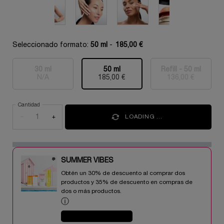
Seleccionado formato:
50 ml
-
185,00 €
30 ml
50 ml
Refill - 50 ml
Selecionado
Esta variante del producto está agotada, {0}
, 1 of 3
Selecionado
, 2 of 3
Selecionado
Esta variant
, 3 of 3
N/A
185,00 €
136,00 €
Cantidad
−
+
LOADING ...
SUMMER VIBES​
Obtén un 30% de descuento al comprar dos
productos y 35% de descuento en compras de
dos o más productos.​
ⓘ
COMPRAR AHORA