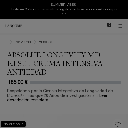
SUMMER VIBES |
Hasta un 35% de descuento y regalos exclusivos con cada compra.
ⓘ
0
Mi
0 producto
cesta
Contenido principal
...
Por Gama
Absolue
ABSOLUE LONGEVITY MD
RESET CREMA INTENSIVA
ANTIEDAD
185,00 €
Respaldado por la Ciencia Integrativa de Longevidad de
L'Oréal™, más que 20 Años de investigación s ...
Leer
descripción completa
RECARGABLE