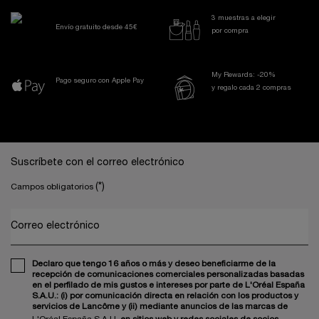
3 muestras a elegir
Envío gratuito desde 45€
por compra
My Rewards: -20%
Pago seguro con Apple Pay
y regalo cada 2 compras
Navegación a pie de página
Suscríbete con el correo electrónico
(*)
Campos obligatorios
Correo electrónico
Declaro que tengo 16 años o más y deseo beneficiarme de la
recepción de comunicaciones comerciales personalizadas basadas
en el perfilado de mis gustos e intereses por parte de L'Oréal España
S.A.U.: (i) por comunicación directa en relación con los productos y
servicios de Lancôme y (ii) mediante anuncios de las marcas de