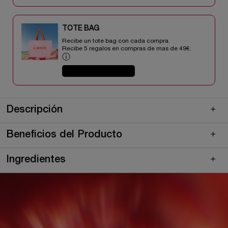
TOTE BAG​​
Recibe un tote bag con cada compra.
Recibe 5 regalos en compras de mas de 49€.​
ⓘ
COMPRAR AHORA
pdp-section-quicklinks
pdp-section-product-description-skincare-LAYOUT
PDP Description Section Accordion on Mobile
Descripción
Beneficios del Producto
Ingredientes