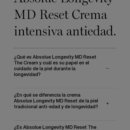
MD Reset Crema
intensiva antiedad.
¿Qué es Absolue Longevity MD Reset
The Cream y cuál es su papel en el
cuidado de la piel durante la
longevidad?
Absolue Longevity MD Reset La Crema es una crema
¿En qué se diferencia la crema
facial de alto rendimiento diseñada para ayudar a
mantener la piel madura, la calidad y el confort a lo
Absolue Longevity MD Reset de la piel
largo del tiempo. Desarrollado con L'Oréal Longevity
tradicional anti-edad y de longevidad?
Integrative Science, aborda™ signos visibles de
envejecimiento como arrugas, pérdida de volumen y
opacidad, mientras apoya la función de la barrera
cutánea y ayuda a proteger contra el estrés
¿Es Absolue Longevity MD Reset The