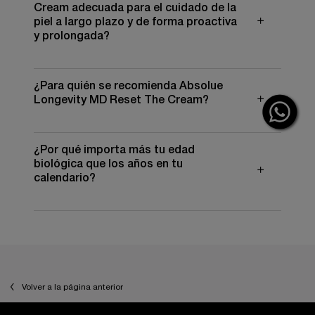
oxidativo. La fórmula ayuda a preservar la suavidad,
Cream adecuada para el cuidado de la
firmeza y luminosidad para la piel madura.
piel a largo plazo y de forma proactiva
y prolongada?
¿Para quién se recomienda Absolue
Longevity MD Reset The Cream?
¿Por qué importa más tu edad
biológica que los años en tu
calendario?
PDP Reviews
PDP You may also like
Volver a la página anterior