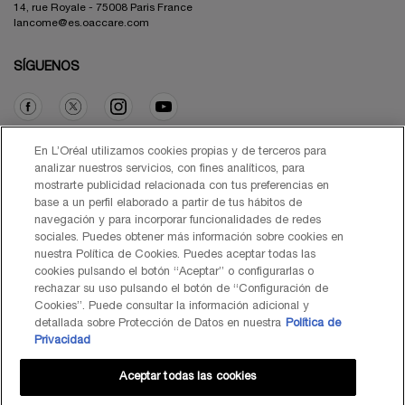
14, rue Royale - 75008 Paris France
lancome@es.oaccare.com
SÍGUENOS
Opción de compra
En L’Oréal utilizamos cookies propias y de terceros para
analizar nuestros servicios, con fines analíticos, para
mostrarte publicidad relacionada con tus preferencias en
€ - ES (ES)
base a un perfil elaborado a partir de tus hábitos de
navegación y para incorporar funcionalidades de redes
sociales. Puedes obtener más información sobre cookies en
nuestra Política de Cookies. Puedes aceptar todas las
cookies pulsando el botón “Aceptar” o configurarlas o
© Lancôme 2026
rechazar su uso pulsando el botón de “Configuración de
Cookies”. Puede consultar la información adicional y
detallada sobre Protección de Datos en nuestra
Política de
Privacidad
Aceptar todas las cookies
Mapa del Sitio
Black Friday
Términos de Uso
Política de Privacidad
Preguntas Frecuentes
Atención al Cliente