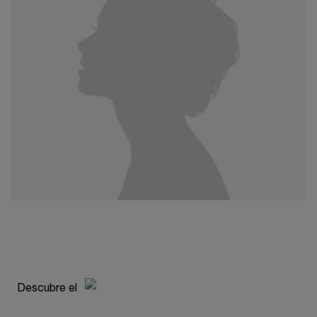
pdp-section-compare-absolue-longevity-md-INTER
Descubre el