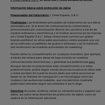
L'Oréal España S.A.U.
en sitios web y redes sociales de socios.
Información básica sobre protección de datos
Responsable del tratamiento:
L'Oréal España, S.A.U.
Finalidades:
Las finalidades principales de tratamiento de sus datos
personales son: (i) el envío de comunicaciones comerciales y
promocionales por comunicación directa de Lancôme a través de
medios ordinarios y electrónicos y el mostrar anuncios de las marcas
de L'Oréal España S.A.U. (https://www.loreal.com/en/our-global-
brands-portfolio/) en sitios webs asociados y redes sociales una vez
se ha realizado un perfilado de gustos e intereses; y (ii) la medición
del rendimiento de nuestras actividades de marketing.
Puede retirar su consentimiento en cualquier momento, (por ejemplo,
a través del enlace para darse de baja incluido en nuestras
comunicaciones electrónicas), y gestionar sus preferencias
aquí
.
Aunque decida no proporcionar este consentimiento o lo retire
posteriormente, podría seguir viendo anuncios nuestros en sitios web
y redes sociales de nuestros socios dado que estos anuncios se
basan en su historial de navegación y en tecnologías como las
cookies o las audiencias lookalike, que nos permiten mostrarle
publicidad relevante según sus intereses si así lo elige.
Derechos:
Acceder, rectificar, retirar su consentimiento y suprimir sus
datos, así como otros derechos de protección de datos, como se
explica en la información adicional.