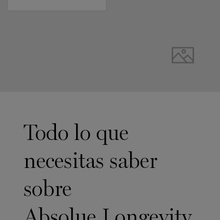
pdp-section-full-img-layout-accordion
Todo lo que
necesitas saber
sobre
Absolue Longevity