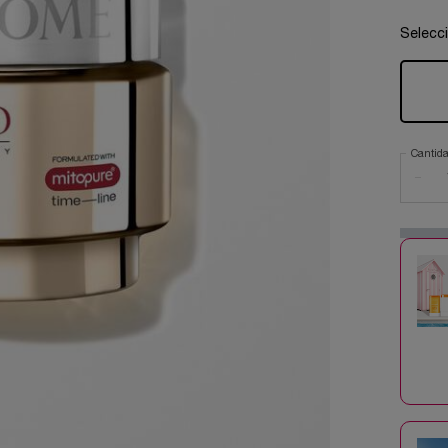
Selecc
Cantid
−