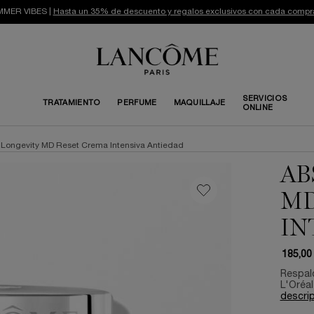
MER VIBES |
Hasta un 35% de descuento y regalos exclusivos con cada compr
SERVICIOS
TRATAMIENTO
PERFUME
MAQUILLAJE
ONLINE
 Longevity MD Reset Crema Intensiva Antiedad
AB
MD
IN
185,00
Respald
L'Oréal
descri