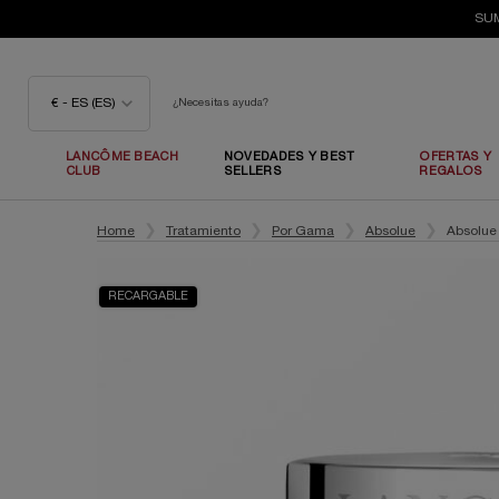
SUM
€ - ES (ES)
¿Necesitas ayuda?
LANCÔME BEACH
NOVEDADES Y BEST
OFERTAS Y
CLUB
SELLERS
REGALOS
Contenido principal
Home
Tratamiento
Por Gama
Absolue
Absolue
RECARGABLE