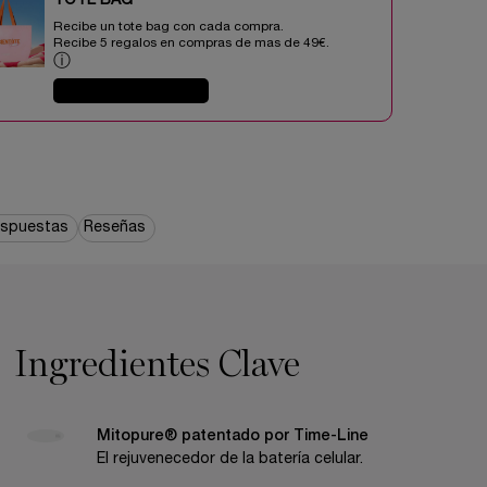
TOTE BAG​​
Recibe un tote bag con cada compra.
Recibe 5 regalos en compras de mas de 49€.​
ⓘ
COMPRAR AHORA
espuestas
Reseñas
Ingredientes Clave
Mitopure® patentado por Time-Line
El rejuvenecedor de la batería celular.