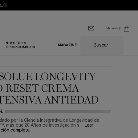
a.
ⓘ
Mi cesta
0
0 producto
NUESTROS
Buscar
MAGAZINE
COMPROMISOS
SOLUE LONGEVITY
 RESET CREMA
TENSIVA ANTIEDAD
 €
ado por la Ciencia Integrativa de Longevidad de
™, más que 20 Años de investigación s ...
Leer
pción completa