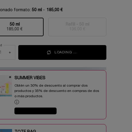
ionado formato:
50 ml
-
185,00 €
50 ml
Refill - 50 ml
Selecionado
, 1 of 2
Selecionado
Esta variante del producto 
, 2 of 2
185,00 €
136,00 €
ad
+
LOADING ...
SUMMER VIBES​
Obtén un 30% de descuento al comprar dos
productos y 35% de descuento en compras de dos
o más productos.​
ⓘ
COMPRAR AHORA