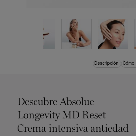
pdp-section-quicklinks
Descripción
Cómo s
pdp-section-product-description-skincare-LAYOUT
Descubre Absolue
Longevity MD Reset
Crema intensiva antiedad