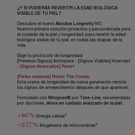
¿Y SI PUDIERAS REVERTIR LA EDAD BIOLÓGICA
VISIBLE DE TU PIEL?
Descubre el nuevo
Absolue Longevity
MD
,
Nuestra primera solución proactiva y personalizada para
el cuidado de la piel y longevidad, para revertir la edad
biológica visible de tu piel, en todas las etapas de la
vida.
Elige tu protocolo de longevidad:
[Primeros Signos] Anticipate - [Signos Visibles] Intercept
-
[Signos Avanzados] Reset
[Pieles maduras] Reset The Cream.
Esta crema de longevidad de nueva generación reinicia
los signos de envejecimiento después de que aparecen.
Formulado con
Mitopure®
por
Time-Line
, recomendado
por doctores,
ahora en cuidado avanzado de la piel.
+86%
2
Energía celular
+257%
3
Biogénesis de mitocondrias