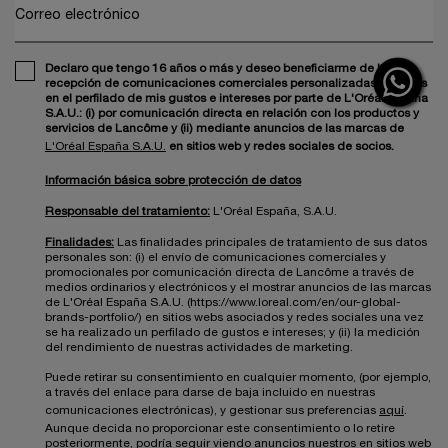
Correo electrónico
Declaro que tengo 16 años o más y deseo beneficiarme de la
recepción de comunicaciones comerciales personalizadas basadas
en el perfilado de mis gustos e intereses por parte de L'Oréal España
S.A.U.: (i) por comunicación directa en relación con los productos y
servicios de Lancôme y (ii) mediante anuncios de las marcas de
L'Oréal España S.A.U.
en sitios web y redes sociales de socios.
Información básica sobre protección de datos
Responsable del tratamiento:
L'Oréal España, S.A.U.
Finalidades:
Las finalidades principales de tratamiento de sus datos
personales son: (i) el envío de comunicaciones comerciales y
promocionales por comunicación directa de Lancôme a través de
medios ordinarios y electrónicos y el mostrar anuncios de las marcas
de L'Oréal España S.A.U. (https://www.loreal.com/en/our-global-
brands-portfolio/) en sitios webs asociados y redes sociales una vez
se ha realizado un perfilado de gustos e intereses; y (ii) la medición
del rendimiento de nuestras actividades de marketing.
Puede retirar su consentimiento en cualquier momento, (por ejemplo,
a través del enlace para darse de baja incluido en nuestras
comunicaciones electrónicas), y gestionar sus preferencias
aquí
.
Aunque decida no proporcionar este consentimiento o lo retire
posteriormente, podría seguir viendo anuncios nuestros en sitios web