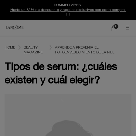
SUMMER VIBES |
Hasta un 35% de descuento y regalos exclusivos con cada compra.
ⓘ
0
Mi
0 producto
cesta
Contenido principal
HOME
BEAUTY
APRENDE A PREVENIR EL
MAGAZINE
FOTOENVEJECIMIENTO DE LA PIEL
Tipos de serum: ¿cuáles
existen y cuál elegir?