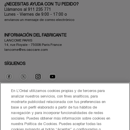
¿NECESITAS AYUDA CON TU PEDIDO?
Llámanos al 911 235 771
Lunes - Viernes de 9:00 - 17:00 o
envíanos un mensaje de correo electrónico
INFORMACIÓN DEL FABRICANTE
LANCOME PARIS
14, rue Royale - 75008 Paris France
lancome@es.oaccare.com
SÍGUENOS
Opción de compra
En L’Oréal utilizamos cookies propias y de terceros para
analizar nuestros servicios, con fines analíticos, para
mostrarte publicidad relacionada con tus preferencias en
€ - ES (ES)
base a un perfil elaborado a partir de tus hábitos de
navegación y para incorporar funcionalidades de redes
sociales. Puedes obtener más información sobre cookies en
nuestra Política de Cookies. Puedes aceptar todas las
cookies pulsando el botón “Aceptar” o configurarlas o