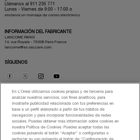
Llámanos al 911 235 771
Lunes - Viernes de 9:00 - 17:00 o
envíanos un mensaje de correo electrónico
INFORMACIÓN DEL FABRICANTE
LANCOME PARIS
14, rue Royale - 75008 Paris France
lancome@es.oaccare.com
SÍGUENOS
Opción de compra
En L’Oréal utilizamos cookies propias y de terceros para
analizar nuestros servicios, con fines analíticos, para
mostrarte publicidad relacionada con tus preferencias en
€ - ES (ES)
base a un perfil elaborado a partir de tus hábitos de
navegación y para incorporar funcionalidades de redes
sociales. Puedes obtener más información sobre cookies en
nuestra Política de Cookies. Puedes aceptar todas las
cookies pulsando el botón “Aceptar” o configurarlas o
© Lancôme 2026
rechazar su uso pulsando el botón de “Configuración de