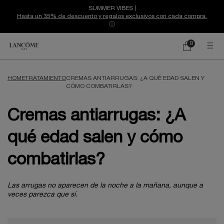
SUMMER VIBES |
Hasta un 35% de descuento y regalos exclusivos con cada compra.
ⓘ
0
Mi
0 producto
cesta
Contenido principal
HOME
TRATAMIENTO
CREMAS ANTIARRUGAS: ¿A QUÉ EDAD SALEN Y
CÓMO COMBATIRLAS?
Cremas antiarrugas: ¿A
qué edad salen y cómo
combatirlas?
Las arrugas no aparecen de la noche a la mañana, aunque a
veces parezca que sí.