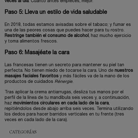
veces al día
. Cuanto antes empieces, mejor.
Paso 5: Lleva un estilo de vida saludable
En 2018, todas estamos avisadas sobre el tabaco; y fumar es
una de las peores cosas que puedes hacer para tu rostro.
Restringe también el consumo de alcohol
, haz mucho ejercicio
y toma alimentos frescos.
Paso 6: Masajéate la cara
Las francesas tienen un secreto para mantener su piel tan
perfecta. No tienen miedo de tocarse la cara. Uno de
nuestros
masajes faciales favoritos
y más fáciles va de la mano de los
productos de cuidados
Rénergie
.
Tras aplicar la crema antiarrugas, desliza tus manos por el
perfil de la línea de tu mandíbula seis veces y, a continuación,
haz
movimientos circulares en cada lado de la cara
,
repitiéndolos desde abajo arriba seis veces. Termina utilizando
los dedos para hacer barridos verticales en tu frente (tres
veces en cada lado de la cara).
CATEGORÍAS