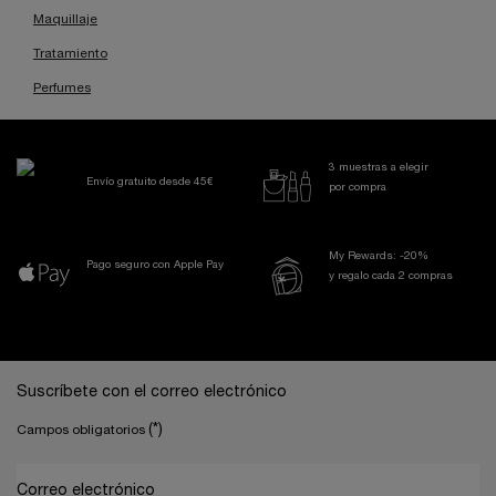
Maquillaje
Tratamiento
Perfumes
3 muestras a elegir
Envío gratuito desde 45€
por compra
My Rewards: -20%
Pago seguro con Apple Pay
y regalo cada 2 compras
Navegación a pie de página
Suscríbete con el correo electrónico
(*)
Campos obligatorios
Correo electrónico