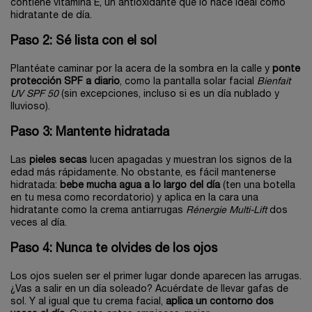
contiene vitamina E, un antioxidante que lo hace ideal como
hidratante de día.
Paso 2: Sé lista con el sol
Plantéate caminar por la acera de la sombra en la calle y
ponte
protección SPF a diario
, como la pantalla solar facial
Bienfait
UV SPF 50
(sin excepciones, incluso si es un día nublado y
lluvioso).
Paso 3: Mantente hidratada
Las
pieles secas
lucen apagadas y muestran los signos de la
edad más rápidamente. No obstante, es fácil mantenerse
hidratada:
bebe mucha agua a lo largo del día
(ten una botella
en tu mesa como recordatorio) y aplica en la cara una
hidratante como la crema antiarrugas
Rénergie Multi-Lift
dos
veces al día.
Paso 4: Nunca te olvides de los ojos
Los ojos suelen ser el primer lugar donde aparecen las arrugas.
¿Vas a salir en un día soleado? Acuérdate de llevar gafas de
sol. Y al igual que tu crema facial,
aplica un contorno dos