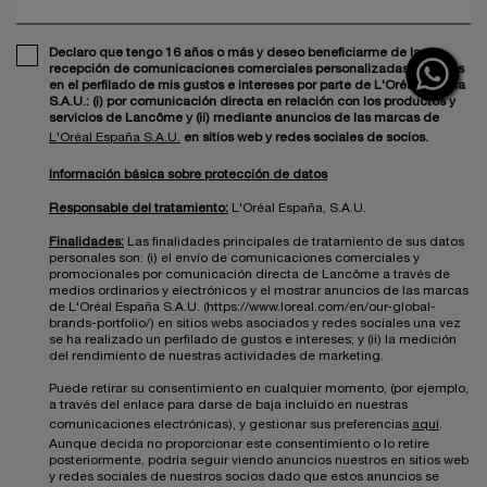
Declaro que tengo 16 años o más y deseo beneficiarme de la
recepción de comunicaciones comerciales personalizadas basadas
en el perfilado de mis gustos e intereses por parte de L'Oréal España
S.A.U.: (i) por comunicación directa en relación con los productos y
servicios de Lancôme y (ii) mediante anuncios de las marcas de
L'Oréal España S.A.U.
en sitios web y redes sociales de socios.
Información básica sobre protección de datos
Responsable del tratamiento:
L'Oréal España, S.A.U.
Finalidades:
Las finalidades principales de tratamiento de sus datos
personales son: (i) el envío de comunicaciones comerciales y
promocionales por comunicación directa de Lancôme a través de
medios ordinarios y electrónicos y el mostrar anuncios de las marcas
de L'Oréal España S.A.U. (https://www.loreal.com/en/our-global-
brands-portfolio/) en sitios webs asociados y redes sociales una vez
se ha realizado un perfilado de gustos e intereses; y (ii) la medición
del rendimiento de nuestras actividades de marketing.
Puede retirar su consentimiento en cualquier momento, (por ejemplo,
a través del enlace para darse de baja incluido en nuestras
comunicaciones electrónicas), y gestionar sus preferencias
aquí
.
Aunque decida no proporcionar este consentimiento o lo retire
posteriormente, podría seguir viendo anuncios nuestros en sitios web
y redes sociales de nuestros socios dado que estos anuncios se