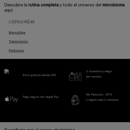
Descubre la
rutina completa
y todo el universo del
microbioma
aquí:
CATEGORÍAS
Maquillaje
Tratamiento
Perfumes
3 muestras a elegir
Envío gratuito desde 45€
por compra
My Rewards: -20%
Pago seguro con Apple Pay
y regalo cada 2 compras
Navegación a pie de página