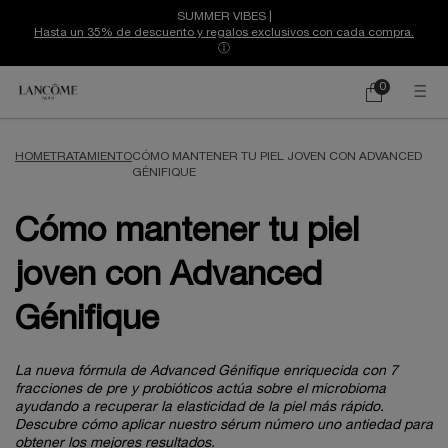
SUMMER VIBES |
Hasta un 35% de descuento y regalos exclusivos con cada compra.
ⓘ
0
Mi
0 producto
cesta
Contenido principal
HOME
TRATAMIENTO
CÓMO MANTENER TU PIEL JOVEN CON ADVANCED
GÉNIFIQUE
Cómo mantener tu piel
joven con Advanced
Génifique
La nueva fórmula de Advanced Génifique enriquecida con 7
fracciones de pre y probióticos actúa sobre el microbioma
ayudando a recuperar la elasticidad de la piel más rápido.
Descubre cómo aplicar nuestro sérum número uno antiedad para
obtener los mejores resultados.