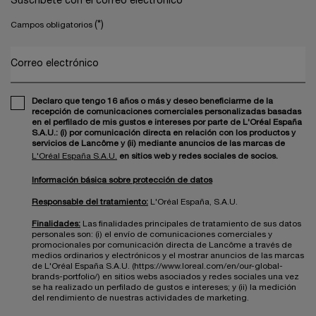
Suscríbete con el correo electrónico
(*)
Campos obligatorios
Correo electrónico
Declaro que tengo 16 años o más y deseo beneficiarme de la
recepción de comunicaciones comerciales personalizadas basadas
en el perfilado de mis gustos e intereses por parte de L'Oréal España
S.A.U.: (i) por comunicación directa en relación con los productos y
servicios de Lancôme y (ii) mediante anuncios de las marcas de
L'Oréal España S.A.U.
en sitios web y redes sociales de socios.
Información básica sobre protección de datos
Responsable del tratamiento:
L'Oréal España, S.A.U.
Finalidades:
Las finalidades principales de tratamiento de sus datos
personales son: (i) el envío de comunicaciones comerciales y
promocionales por comunicación directa de Lancôme a través de
medios ordinarios y electrónicos y el mostrar anuncios de las marcas
de L'Oréal España S.A.U. (https://www.loreal.com/en/our-global-
brands-portfolio/) en sitios webs asociados y redes sociales una vez
se ha realizado un perfilado de gustos e intereses; y (ii) la medición
del rendimiento de nuestras actividades de marketing.