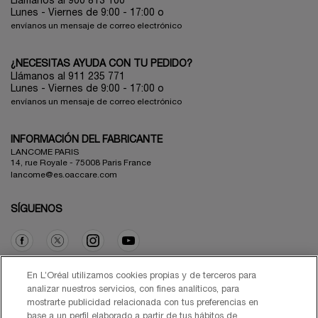
Llámanos al 900 813 100
Lunes - Viernes de 9:00 - 17:00
o
envíanos un mensaje de correo electrónico
¿NECESITAS AYUDA CON TU PEDIDO?
Llámanos al 911 235 771
Lunes - Viernes de 9:00 - 17:00 o
envíanos un mensaje de correo electrónico
INFORMACIÓN DEL FABRICANTE
LANCOME PARIS
14, rue Royale - 75008 Paris France
lancome@es.oaccare.com
SÍGUENOS
Opción de compra
En L’Oréal utilizamos cookies propias y de terceros para
analizar nuestros servicios, con fines analíticos, para
mostrarte publicidad relacionada con tus preferencias en
€ - ES (ES)
base a un perfil elaborado a partir de tus hábitos de