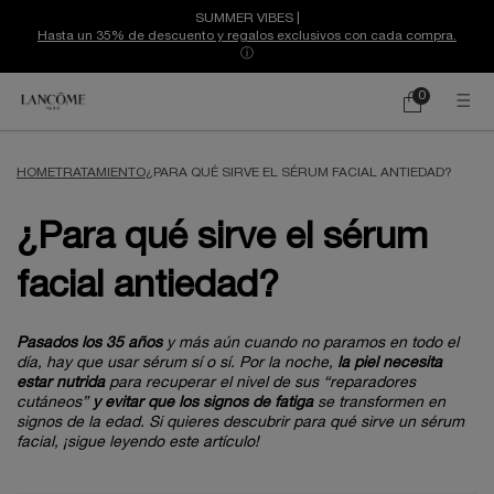
SUMMER VIBES |
Hasta un 35% de descuento y regalos exclusivos con cada compra.
ⓘ
0
Mi
0 producto
cesta
Contenido principal
HOME
TRATAMIENTO
¿PARA QUÉ SIRVE EL SÉRUM FACIAL ANTIEDAD?
¿Para qué sirve el sérum
facial antiedad?
Pasados los 35 años
y más aún cuando no paramos en todo el
día, hay que usar sérum sí o sí. Por la noche,
la piel necesita
estar nutrida
para recuperar el nivel de sus “reparadores
cutáneos”
y evitar que los signos de fatiga
se transformen en
signos de la edad. Si quieres descubrir para qué sirve un sérum
facial, ¡sigue leyendo este artículo!