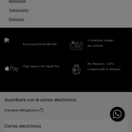
Maquillaje
Tratamiento
Perfumes
3 muestras a elegir
Envío gratuito desde 45€
por compra
My Rewards: -20%
Pago seguro con Apple Pay
y regalo cada 2 compras
Navegación a pie de página
Suscríbete con el correo electrónico
(*)
Campos obligatorios
Correo electrónico