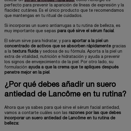
utilizar un
sérum antiedad reparador
como Renergie es
perfecto para prevenir la aparición de líneas de expresión y la
flacidez cutánea. Es el único producto que te recomendamos
que mantengas en tu ritual de cuidados.
Si incorporas un suero antiarrugas a tu rutina de belleza, es
muy importante que sepas
para qué sirve el sérum facial
.
El sérum sirve para hidratar, y para
aportar a la piel un
concentrado de activos que se absorben rápidamente
gracias
a la
textura fluida
y sedosa de su fórmula. Aporta a la piel un
extra de vitalidad, nutrición e hidratación y ayuda a prevenir
los signos de envejecimiento de la piel. Por otro lado, su
formulación
ayuda a que la crema que te apliques después
penetre mejor en la piel
.
¿Por qué debes añadir un suero
antiedad de Lancôme en tu rutina?
Ahora que ya sabes para qué sirve el sérum facial antiedad,
vamos a contarte cuáles son las
razones por las que debes
incorporar un suero antiedad de Lancôme en tu rutina de
belleza: