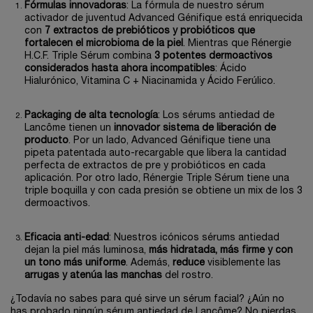
Fórmulas innovadoras
: La fórmula de nuestro sérum
activador de juventud Advanced Génifique está enriquecida
con
7 extractos de prebióticos y probióticos que
fortalecen el microbioma de la piel
. Mientras que Rénergie
H.C.F. Triple Sérum combina
3 potentes dermoactivos
considerados hasta ahora incompatibles
: Ácido
Hialurónico, Vitamina C + Niacinamida y Ácido Ferúlico.
Packaging de alta tecnología
: Los sérums antiedad de
Lancôme tienen un
innovador sistema de liberación de
producto
. Por un lado, Advanced Génifique tiene una
pipeta patentada auto-recargable que libera la cantidad
perfecta de extractos de pre y probióticos en cada
aplicación. Por otro lado, Rénergie Triple Sérum tiene una
triple boquilla y con cada presión se obtiene un mix de los 3
dermoactivos.
Eficacia anti-edad
: Nuestros icónicos sérums antiedad
dejan la piel más luminosa,
más hidratada, más firme y con
un tono más uniforme
. Además,
reduce
visiblemente las
arrugas y atenúa las manchas
del rostro.
¿Todavía no sabes para qué sirve un sérum facial? ¿Aún no
has probado ningún sérum antiedad de Lancôme? No pierdas