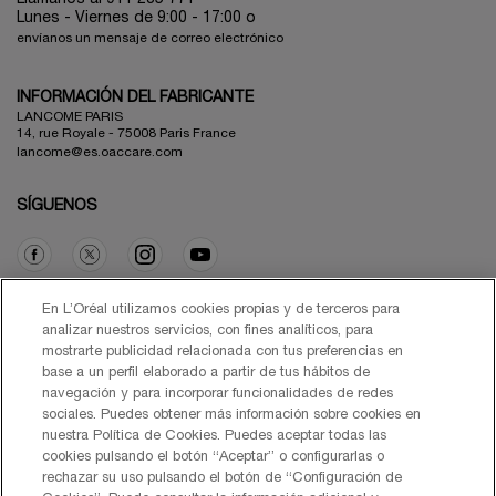
Lunes - Viernes de 9:00 - 17:00 o
envíanos un mensaje de correo electrónico
INFORMACIÓN DEL FABRICANTE
LANCOME PARIS
14, rue Royale - 75008 Paris France
lancome@es.oaccare.com
SÍGUENOS
Opción de compra
En L’Oréal utilizamos cookies propias y de terceros para
analizar nuestros servicios, con fines analíticos, para
mostrarte publicidad relacionada con tus preferencias en
€ - ES (ES)
base a un perfil elaborado a partir de tus hábitos de
navegación y para incorporar funcionalidades de redes
sociales. Puedes obtener más información sobre cookies en
nuestra Política de Cookies. Puedes aceptar todas las
cookies pulsando el botón “Aceptar” o configurarlas o
© Lancôme 2026
rechazar su uso pulsando el botón de “Configuración de