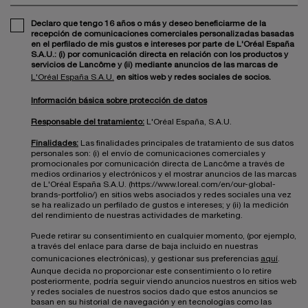
Declaro que tengo 16 años o más y deseo beneficiarme de la
recepción de comunicaciones comerciales personalizadas basadas
en el perfilado de mis gustos e intereses por parte de L'Oréal España
S.A.U.: (i) por comunicación directa en relación con los productos y
servicios de Lancôme y (ii) mediante anuncios de las marcas de
L'Oréal España S.A.U.
en sitios web y redes sociales de socios.
Información básica sobre protección de datos
Responsable del tratamiento:
L'Oréal España, S.A.U.
Finalidades:
Las finalidades principales de tratamiento de sus datos
personales son: (i) el envío de comunicaciones comerciales y
promocionales por comunicación directa de Lancôme a través de
medios ordinarios y electrónicos y el mostrar anuncios de las marcas
de L'Oréal España S.A.U. (https://www.loreal.com/en/our-global-
brands-portfolio/) en sitios webs asociados y redes sociales una vez
se ha realizado un perfilado de gustos e intereses; y (ii) la medición
del rendimiento de nuestras actividades de marketing.
Puede retirar su consentimiento en cualquier momento, (por ejemplo,
a través del enlace para darse de baja incluido en nuestras
comunicaciones electrónicas), y gestionar sus preferencias
aquí
.
Aunque decida no proporcionar este consentimiento o lo retire
posteriormente, podría seguir viendo anuncios nuestros en sitios web
y redes sociales de nuestros socios dado que estos anuncios se
basan en su historial de navegación y en tecnologías como las