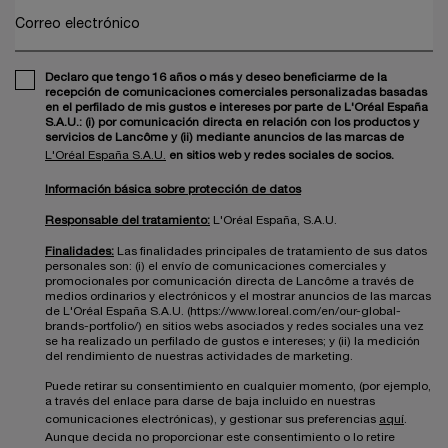
Correo electrónico
Declaro que tengo 16 años o más y deseo beneficiarme de la
recepción de comunicaciones comerciales personalizadas basadas
en el perfilado de mis gustos e intereses por parte de L'Oréal España
S.A.U.: (i) por comunicación directa en relación con los productos y
servicios de Lancôme y (ii) mediante anuncios de las marcas de
L'Oréal España S.A.U.
en sitios web y redes sociales de socios.
Información básica sobre protección de datos
Responsable del tratamiento:
L'Oréal España, S.A.U.
Finalidades:
Las finalidades principales de tratamiento de sus datos
personales son: (i) el envío de comunicaciones comerciales y
promocionales por comunicación directa de Lancôme a través de
medios ordinarios y electrónicos y el mostrar anuncios de las marcas
de L'Oréal España S.A.U. (https://www.loreal.com/en/our-global-
brands-portfolio/) en sitios webs asociados y redes sociales una vez
se ha realizado un perfilado de gustos e intereses; y (ii) la medición
del rendimiento de nuestras actividades de marketing.
Puede retirar su consentimiento en cualquier momento, (por ejemplo,
a través del enlace para darse de baja incluido en nuestras
comunicaciones electrónicas), y gestionar sus preferencias
aquí
.
Aunque decida no proporcionar este consentimiento o lo retire