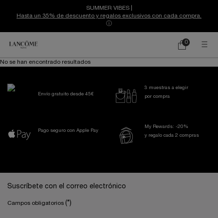
SUMMER VIBES |
Hasta un 35% de descuento y regalos exclusivos con cada compra.
ⓘ
0
Mi
0 producto
cesta
Contenido principal
No se han encontrado resultados
3 muestras a elegir
Envío gratuito desde 45€
por compra
My Rewards: -20%
Pago seguro con Apple Pay
y regalo cada 2 compras
Navegación a pie de página
Suscríbete con el correo electrónico
(*)
Campos obligatorios