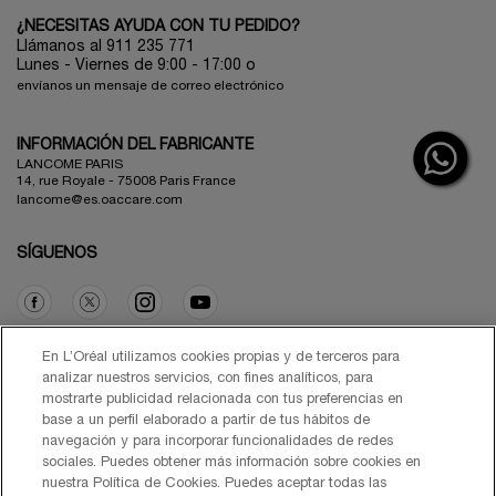
¿NECESITAS AYUDA CON TU PEDIDO?
Llámanos al 911 235 771
Lunes - Viernes de 9:00 - 17:00 o
envíanos un mensaje de correo electrónico
INFORMACIÓN DEL FABRICANTE
LANCOME PARIS
14, rue Royale - 75008 Paris France
lancome@es.oaccare.com
SÍGUENOS
Opción de compra
En L’Oréal utilizamos cookies propias y de terceros para
analizar nuestros servicios, con fines analíticos, para
mostrarte publicidad relacionada con tus preferencias en
€ - ES (ES)
base a un perfil elaborado a partir de tus hábitos de
navegación y para incorporar funcionalidades de redes
sociales. Puedes obtener más información sobre cookies en
nuestra Política de Cookies. Puedes aceptar todas las