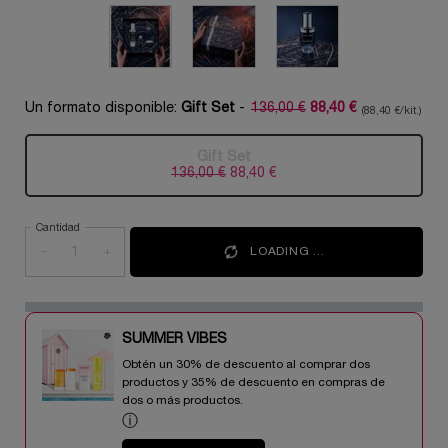
Un formato disponible:
Gift Set
-
136,00 €
88,40 €
(88,40 €/kit.)
Precio antiguo
Precio nuevo
Gift Set
Selecionado
Esta variante del producto está a
, 1 of 1
136,00 €
Precio antiguo
Precio nuevo
88,40 €
Cantidad
−
+
LOADING ...
SUMMER VIBES​
Obtén un 30% de descuento al comprar dos
productos y 35% de descuento en compras de
dos o más productos.​
ⓘ