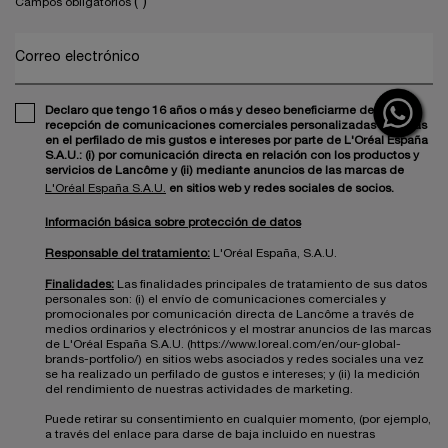
(*)
Campos obligatorios
Correo electrónico
Declaro que tengo 16 años o más y deseo beneficiarme de la
recepción de comunicaciones comerciales personalizadas basadas
en el perfilado de mis gustos e intereses por parte de L'Oréal España
S.A.U.: (i) por comunicación directa en relación con los productos y
servicios de Lancôme y (ii) mediante anuncios de las marcas de
L'Oréal España S.A.U.
en sitios web y redes sociales de socios.
Información básica sobre protección de datos
Responsable del tratamiento:
L'Oréal España, S.A.U.
Finalidades:
Las finalidades principales de tratamiento de sus datos
personales son: (i) el envío de comunicaciones comerciales y
promocionales por comunicación directa de Lancôme a través de
medios ordinarios y electrónicos y el mostrar anuncios de las marcas
de L'Oréal España S.A.U. (https://www.loreal.com/en/our-global-
brands-portfolio/) en sitios webs asociados y redes sociales una vez
se ha realizado un perfilado de gustos e intereses; y (ii) la medición
del rendimiento de nuestras actividades de marketing.
Puede retirar su consentimiento en cualquier momento, (por ejemplo,
a través del enlace para darse de baja incluido en nuestras