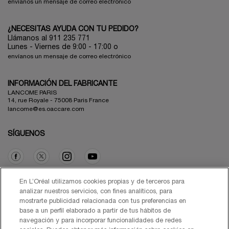
envíanos un mensaje de correo electrónico
¿NECESITAS AYUDA CON TU PEDIDO?
Llámanos al 911 235 771
Lunes - Viernes de 9:00 - 17:00 o
envíanos un mensaje de correo electrónico
INFORMACIÓN DEL FABRICANTE
LANCOME PARIS
14, rue Royale - 75008 Paris France
lancome@es.oaccare.com
SÍGUENOS
Opción de compra
En L’Oréal utilizamos cookies propias y de terceros para
analizar nuestros servicios, con fines analíticos, para
mostrarte publicidad relacionada con tus preferencias en
€ - ES (ES)
base a un perfil elaborado a partir de tus hábitos de
navegación y para incorporar funcionalidades de redes