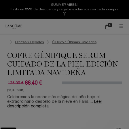
SUMMER VIBES |
Hasta un 35% de descuento y regalos exclusivos con cada compra.
ⓘ
0
Mi
0 producto
cesta
Contenido principal
...
Ofertas Y Regalos
Ô Revoir: Últimas Unidades
COFRE GÉNIFIQUE SERUM
CUIDADO DE LA PIEL EDICIÓN
LIMITADA NAVIDEÑA
88,40 €
136,00 €
Precio antiguo
Precio nuevo
(88,40 €/kit.)
Celebremos la noche más mágica del año bajo el
extraordinario destello de la nieve en París. ...
Leer
descripción completa