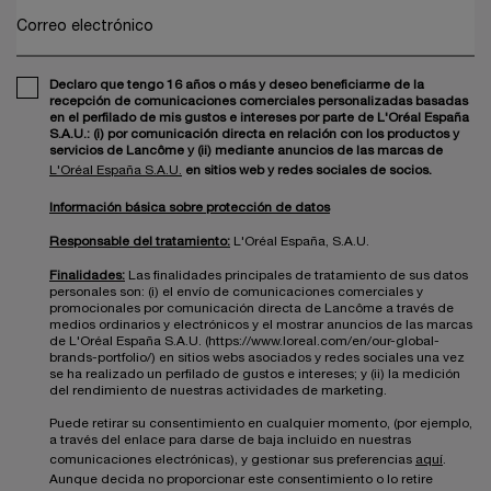
Correo electrónico
Declaro que tengo 16 años o más y deseo beneficiarme de la
recepción de comunicaciones comerciales personalizadas basadas
en el perfilado de mis gustos e intereses por parte de L'Oréal España
S.A.U.: (i) por comunicación directa en relación con los productos y
servicios de Lancôme y (ii) mediante anuncios de las marcas de
L'Oréal España S.A.U.
en sitios web y redes sociales de socios.
Información básica sobre protección de datos
Responsable del tratamiento:
L'Oréal España, S.A.U.
Finalidades:
Las finalidades principales de tratamiento de sus datos
personales son: (i) el envío de comunicaciones comerciales y
promocionales por comunicación directa de Lancôme a través de
medios ordinarios y electrónicos y el mostrar anuncios de las marcas
de L'Oréal España S.A.U. (https://www.loreal.com/en/our-global-
brands-portfolio/) en sitios webs asociados y redes sociales una vez
se ha realizado un perfilado de gustos e intereses; y (ii) la medición
del rendimiento de nuestras actividades de marketing.
Puede retirar su consentimiento en cualquier momento, (por ejemplo,
a través del enlace para darse de baja incluido en nuestras
comunicaciones electrónicas), y gestionar sus preferencias
aquí
.
Aunque decida no proporcionar este consentimiento o lo retire