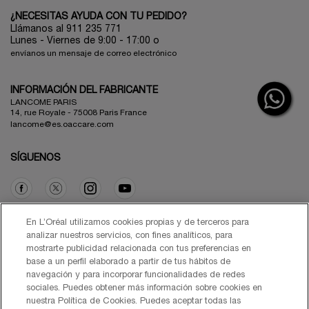
¿NECESITAS AYUDA CON TU PEDIDO?
Llámanos al 911 235 771
Lunes - Viernes de 9:00 - 17:00 o
envíanos un mensaje de correo electrónico
INFORMACIÓN DEL FABRICANTE
LANCOME PARIS
14, rue Royale - 75008 Paris France
lancome@es.oaccare.com
SÍGUENOS
Opción de compra
En L’Oréal utilizamos cookies propias y de terceros para
analizar nuestros servicios, con fines analíticos, para
mostrarte publicidad relacionada con tus preferencias en
€ - ES (ES)
base a un perfil elaborado a partir de tus hábitos de
navegación y para incorporar funcionalidades de redes
sociales. Puedes obtener más información sobre cookies en
nuestra Política de Cookies. Puedes aceptar todas las