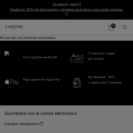
SUMMER VIBES |
Hasta un 35% de descuento y regalos exclusivos con cada compra.
ⓘ
0
Mi
0 producto
cesta
Contenido principal
No se han encontrado resultados
3 muestras a elegir
Envío gratuito desde 45€
por compra
My Rewards: -20%
Pago seguro con Apple Pay
y regalo cada 2 compras
Navegación a pie de página
Suscríbete con el correo electrónico
(*)
Campos obligatorios