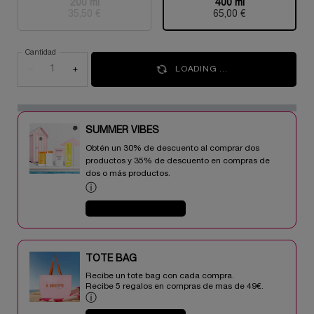
200 ml
400 ml
Selecionado
Esta variante del producto está agotada, {0}
, 1 of 2
Selecionado
, 2 of 2
35,50 €
65,00 €
Cantidad
−
+
LOADING ...
SUMMER VIBES​
Obtén un 30% de descuento al comprar dos
productos y 35% de descuento en compras de
dos o más productos.​
ⓘ
COMPRAR AHORA
TOTE BAG​​
Recibe un tote bag con cada compra.
Recibe 5 regalos en compras de mas de 49€.​
ⓘ