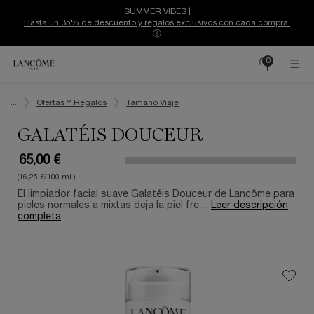
SUMMER VIBES |
Hasta un 35% de descuento y regalos exclusivos con cada compra.
ⓘ
0
Mi
0 producto
cesta
Contenido principal
...
Ofertas Y Regalos
Tamaño Viaje
GALATÉIS DOUCEUR
65,00 €
(16,25 €/100 ml.)
El limpiador facial suave Galatéis Douceur de Lancôme para
pieles normales a mixtas deja la piel fre ...
Leer descripción
completa