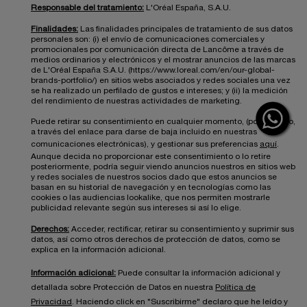
Responsable del tratamiento:
L'Oréal España, S.A.U.
Finalidades:
Las finalidades principales de tratamiento de sus datos
personales son: (i) el envío de comunicaciones comerciales y
promocionales por comunicación directa de Lancôme a través de
medios ordinarios y electrónicos y el mostrar anuncios de las marcas
de L'Oréal España S.A.U. (https://www.loreal.com/en/our-global-
brands-portfolio/) en sitios webs asociados y redes sociales una vez
se ha realizado un perfilado de gustos e intereses; y (ii) la medición
del rendimiento de nuestras actividades de marketing.
Puede retirar su consentimiento en cualquier momento, (por ejemplo,
a través del enlace para darse de baja incluido en nuestras
comunicaciones electrónicas), y gestionar sus preferencias
aquí
.
Aunque decida no proporcionar este consentimiento o lo retire
posteriormente, podría seguir viendo anuncios nuestros en sitios web
y redes sociales de nuestros socios dado que estos anuncios se
basan en su historial de navegación y en tecnologías como las
cookies o las audiencias lookalike, que nos permiten mostrarle
publicidad relevante según sus intereses si así lo elige.
Derechos:
Acceder, rectificar, retirar su consentimiento y suprimir sus
datos, así como otros derechos de protección de datos, como se
explica en la información adicional.
Información adicional:
Puede consultar la información adicional y
detallada sobre Protección de Datos en nuestra
Política de
Privacidad
. Haciendo click en "Suscribirme" declaro que he leído y