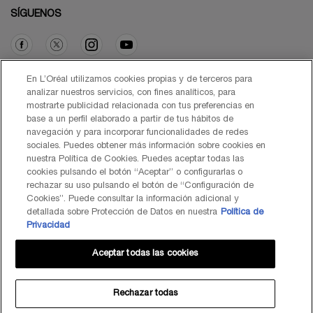
SÍGUENOS
Opción de compra
En L’Oréal utilizamos cookies propias y de terceros para
analizar nuestros servicios, con fines analíticos, para
mostrarte publicidad relacionada con tus preferencias en
€ - ES (ES)
base a un perfil elaborado a partir de tus hábitos de
navegación y para incorporar funcionalidades de redes
sociales. Puedes obtener más información sobre cookies en
nuestra Política de Cookies. Puedes aceptar todas las
cookies pulsando el botón “Aceptar” o configurarlas o
© Lancôme 2026
rechazar su uso pulsando el botón de “Configuración de
Cookies”. Puede consultar la información adicional y
detallada sobre Protección de Datos en nuestra
Política de
Privacidad
Aceptar todas las cookies
Mapa del Sitio
Black Friday
Términos de Uso
Política de Privacidad
Preguntas Frecuentes
Atención al Cliente
Contacta con nosotros
Política de Cookies
Rechazar todas
TÉRMINOS DE USO LANCOME.ES Y BYONDXR
Centro de configuración de cookies