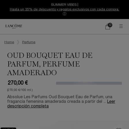
SUMMER VIBES |
Hasta un 35% de descuento y regalos exclusivos con cada compra.
ⓘ
0
Mi
0 producto
cesta
Contenido principal
Home
Perfume
OUD BOUQUET EAU DE
PARFUM, PERFUME
AMADERADO
270,00 €
(270,00 €/100 ml.)
Absolue Les Parfums Oud Bouquet Eau de Parfum, una
fragancia femenina amaderada creada a partir del ...
Leer
descripción completa