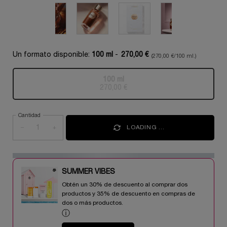
Un formato disponible:
100 ml
-
270,00 €
(270,00 €/100 ml.)
100 ml
Selecionado
Esta variante del producto está a
, 1 of 1
270,00 €
Cantidad
−
+
LOADING ...
SUMMER VIBES​
Obtén un 30% de descuento al comprar dos
productos y 35% de descuento en compras de
dos o más productos.​
ⓘ