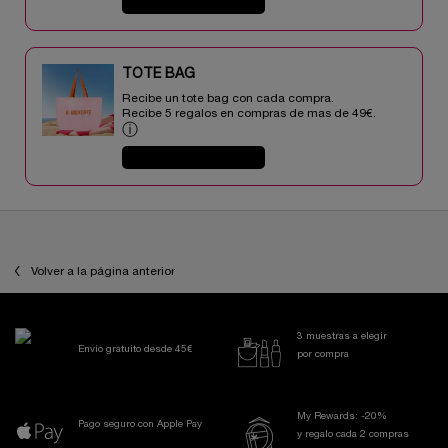
COMPRAR AHORA
TOTE BAG​​
Recibe un tote bag con cada compra.
Recibe 5 regalos en compras de mas de 49€.​
ⓘ
COMPRAR AHORA
PDP Reviews
Volver a la página anterior
3 muestras a elegir
Envío gratuito desde 45€
por compra
My Rewards: -20%
Pago seguro con Apple Pay
y regalo cada 2 compras