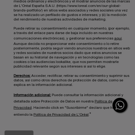
medios ordinarios y electrónicos y el mostrar anuncios de las marcas
de L'Oréal España S.A.U. (https://www.loreal.com/en/our-global-
brands-portfolio/) en sitios webs asociados y redes sociales una vez
se ha realizado un perfilado de gustos e intereses; y (ii) la medición
del rendimiento de nuestras actividades de marketing.
Puede retirar su consentimiento en cualquier momento, (por ejemplo,
a través del enlace para darse de baja incluido en nuestras
comunicaciones electrónicas), y gestionar sus preferencias
aquí
.
Aunque decida no proporcionar este consentimiento o lo retire
posteriormente, podría seguir viendo anuncios nuestros en sitios web
y redes sociales de nuestros socios dado que estos anuncios se
basan en su historial de navegación y en tecnologías como las
cookies o las audiencias lookalike, que nos permiten mostrarle
publicidad relevante según sus intereses si así lo elige.
Derechos:
Acceder, rectificar, retirar su consentimiento y suprimir sus
datos, así como otros derechos de protección de datos, como se
explica en la información adicional.
Información adicional:
Puede consultar la información adicional y
detallada sobre Protección de Datos en nuestra
Política de
Privacidad
. Haciendo click en "Suscribirme" declaro que he leído y
*
entiendo la
Política de Privacidad de L'Oréal
.