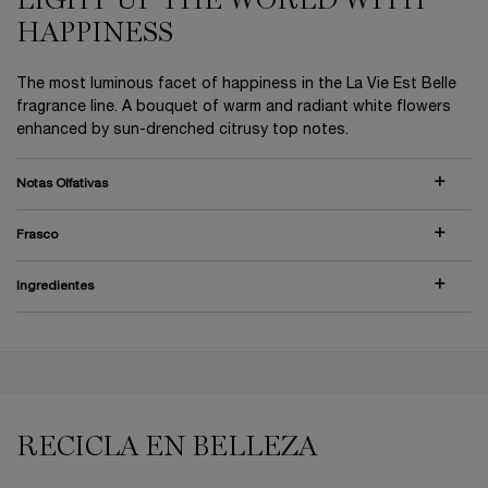
LIGHT UP THE WORLD WITH
HAPPINESS
The most luminous facet of happiness in the La Vie Est Belle
fragrance line. A bouquet of warm and radiant white flowers
enhanced by sun-drenched citrusy top notes.
Notas Olfativas
Frasco
Ingredientes
PDP Reviews
PDP You may also like
RECICLA EN BELLEZA