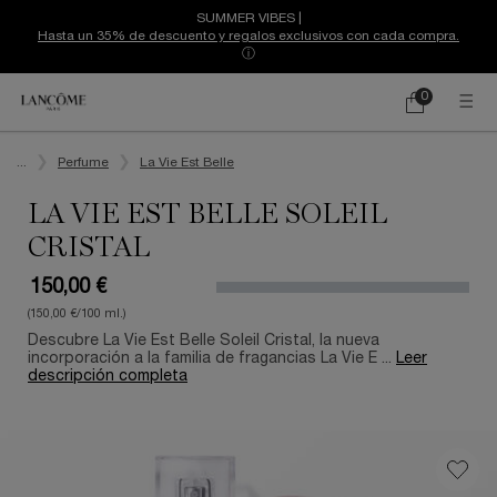
SUMMER VIBES |
Hasta un 35% de descuento y regalos exclusivos con cada compra.
ⓘ
0
Mi
0 producto
cesta
Contenido principal
...
Perfume
La Vie Est Belle
LA VIE EST BELLE SOLEIL
CRISTAL
150,00 €
(150,00 €/100 ml.)
Descubre La Vie Est Belle Soleil Cristal, la nueva
incorporación a la familia de fragancias La Vie E ...
Leer
descripción completa