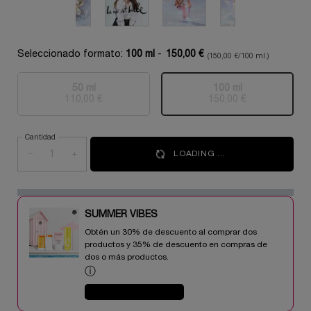
Seleccionado formato:
100 ml
-
150,00 €
(150,00 €/100 ml.)
50 ml
100 ml
Selecionado
Esta variante del producto está agotada, {0}
, 1 of 2
Selecionado
Esta variante del
, 2 of 2
110,00 €
150,00 €
Cantidad
−
+
LOADING ...
SUMMER VIBES​
Obtén un 30% de descuento al comprar dos
productos y 35% de descuento en compras de
dos o más productos.​
ⓘ
COMPRAR AHORA