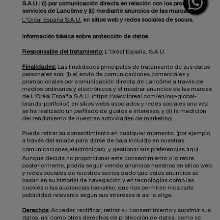
S.A.U.: (i) por comunicación directa en relación con los productos y
servicios de Lancôme y (ii) mediante anuncios de las marcas de
L'Oréal España S.A.U.
en sitios web y redes sociales de socios.
Información básica sobre protección de datos
Responsable del tratamiento:
L'Oréal España, S.A.U.
Finalidades:
Las finalidades principales de tratamiento de sus datos
personales son: (i) el envío de comunicaciones comerciales y
promocionales por comunicación directa de Lancôme a través de
medios ordinarios y electrónicos y el mostrar anuncios de las marcas
de L'Oréal España S.A.U. (https://www.loreal.com/en/our-global-
brands-portfolio/) en sitios webs asociados y redes sociales una vez
se ha realizado un perfilado de gustos e intereses; y (ii) la medición
del rendimiento de nuestras actividades de marketing.
Puede retirar su consentimiento en cualquier momento, (por ejemplo,
a través del enlace para darse de baja incluido en nuestras
comunicaciones electrónicas), y gestionar sus preferencias
aquí
.
Aunque decida no proporcionar este consentimiento o lo retire
posteriormente, podría seguir viendo anuncios nuestros en sitios web
y redes sociales de nuestros socios dado que estos anuncios se
basan en su historial de navegación y en tecnologías como las
cookies o las audiencias lookalike, que nos permiten mostrarle
publicidad relevante según sus intereses si así lo elige.
Derechos:
Acceder, rectificar, retirar su consentimiento y suprimir sus
datos, así como otros derechos de protección de datos, como se