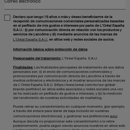
Correo electrónico
Declaro que tengo 16 años o más y deseo beneficiarme de la
recepción de comunicaciones comerciales personalizadas basadas
en el perfilado de mis gustos e intereses por parte de L'Oréal España
S.A.U.: (i) por comunicación directa en relación con los productos y
servicios de Lancôme y (ii) mediante anuncios de las marcas de
L'Oréal España S.A.U.
en sitios web y redes sociales de socios.
Información básica sobre protección de datos
Responsable del tratamiento:
L'Oréal España, S.A.U.
Finalidades:
Las finalidades principales de tratamiento de sus datos
personales son: (i) el envío de comunicaciones comerciales y
promocionales por comunicación directa de Lancôme a través de
medios ordinarios y electrónicos y el mostrar anuncios de las marcas
de L'Oréal España S.A.U. (https://www.loreal.com/en/our-global-
brands-portfolio/) en sitios webs asociados y redes sociales una vez
se ha realizado un perfilado de gustos e intereses; y (ii) la medición
del rendimiento de nuestras actividades de marketing.
Puede retirar su consentimiento en cualquier momento, (por ejemplo,
a través del enlace para darse de baja incluido en nuestras
comunicaciones electrónicas), y gestionar sus preferencias
aquí
.
Aunque decida no proporcionar este consentimiento o lo retire
posteriormente, podría seguir viendo anuncios nuestros en sitios web