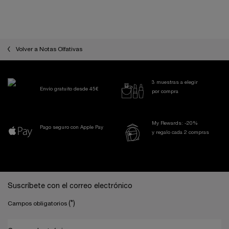
125,00 €
85,00 €
LOADING ...
LOADING ...
Volver a Notas Olfativas
3 muestras a elegir
Envío gratuito desde 45€
por compra
My Rewards: -20%
Pago seguro con Apple Pay
y regalo cada 2 compras
Navegación a pie de página
Suscríbete con el correo electrónico
(*)
Campos obligatorios