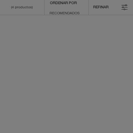
ORDENAR POR
(4 productos)
REFINAR
FILTROS
TRÉSOR EAU DE PARFUM
MIRACLE
Eau de Parfum
Eau de Parfum
Seleccionar un formato
Seleccionar un formato