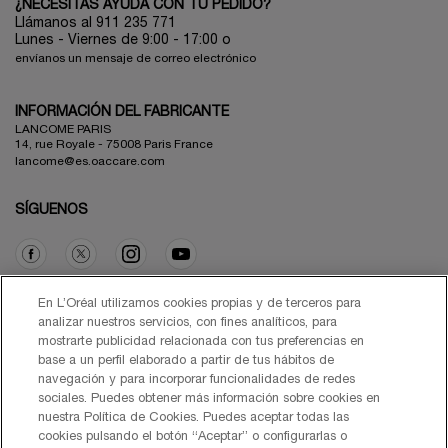
¿NECESITAS AYUDA CON TU PEDIDO?
Llámanos al 911 235 771
Lunes - Viernes de 9:00 - 17:00 o
envíanos un mensaje de correo electrónico
INFORMACIÓN DEL FABRICANTE
LANCOME PARIS
14, rue Royale - 75008 Paris France
lancome@es.oaccare.com
SÍGUENOS
Opción de compra
En L’Oréal utilizamos cookies propias y de terceros para
analizar nuestros servicios, con fines analíticos, para
mostrarte publicidad relacionada con tus preferencias en
€ - ES (ES)
base a un perfil elaborado a partir de tus hábitos de
navegación y para incorporar funcionalidades de redes
sociales. Puedes obtener más información sobre cookies en
nuestra Política de Cookies. Puedes aceptar todas las
cookies pulsando el botón “Aceptar” o configurarlas o