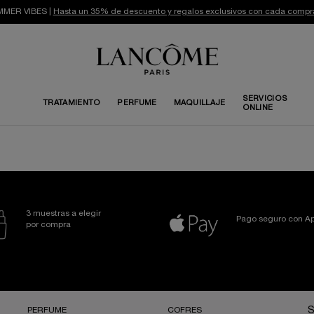
MER VIBES |
Hasta un 35% de descuento y regalos exclusivos con cada compr
SERVICIOS
TRATAMIENTO
PERFUME
MAQUILLAJE
ONLINE
3 muestras a elegir
Pago seguro con Ap
por compra
PERFUME
COFRES
S