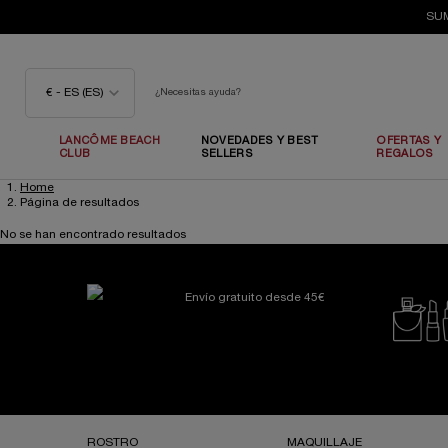
SUM
€ - ES (ES)
¿Necesitas ayuda?
LANCÔME BEACH
NOVEDADES Y BEST
OFERTAS Y
CLUB
SELLERS
REGALOS
Home
Contenido principal
Página de resultados
No se han encontrado resultados
Envío gratuito desde 45€
Navegación a pie de página
ROSTRO
MAQUILLAJE