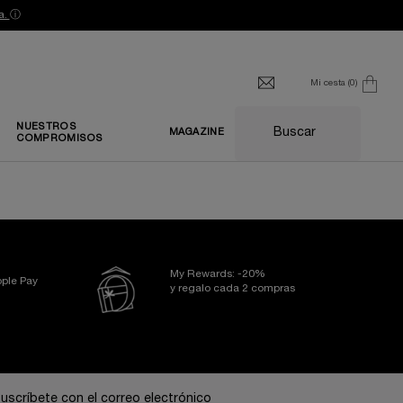
a.
ⓘ
Mi cesta
0
0 producto
NUESTROS
Buscar
MAGAZINE
COMPROMISOS
My Rewards: -20%
ple Pay
y regalo cada 2 compras
uscríbete con el correo electrónico