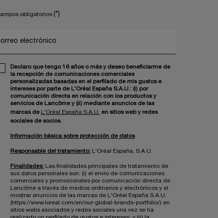
(*)
ampos obligatorios
orreo electrónico
Declaro que tengo 16 años o más y deseo beneficiarme de
la recepción de comunicaciones comerciales
personalizadas basadas en el perfilado de mis gustos e
intereses por parte de L'Oréal España S.A.U.: (i) por
comunicación directa en relación con los productos y
servicios de Lancôme y (ii) mediante anuncios de las
marcas de
L'Oréal España S.A.U.
en sitios web y redes
sociales de socios.
Información básica sobre protección de datos
Responsable del tratamiento:
L'Oréal España, S.A.U.
Finalidades:
Las finalidades principales de tratamiento de
sus datos personales son: (i) el envío de comunicaciones
comerciales y promocionales por comunicación directa de
Lancôme a través de medios ordinarios y electrónicos y el
mostrar anuncios de las marcas de L'Oréal España S.A.U.
(https://www.loreal.com/en/our-global-brands-portfolio/) en
sitios webs asociados y redes sociales una vez se ha
realizado un perfilado de gustos e intereses; y (ii) la