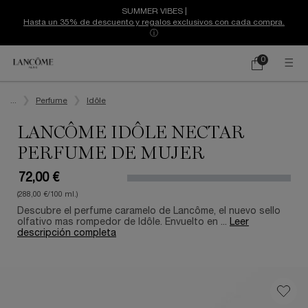
SUMMER VIBES |
Hasta un 35% de descuento y regalos exclusivos con cada compra.
ⓘ
0
Mi
0 producto
cesta
Contenido principal
...
Perfume
Idôle
LANCÔME IDÔLE NECTAR
PERFUME DE MUJER
72,00 €
(288,00 €/100 ml.)
Descubre el perfume caramelo de Lancôme, el nuevo sello
olfativo mas rompedor de Idôle. Envuelto en ...
Leer
descripción completa