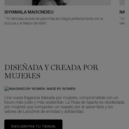
SHYAMALA MAISONDIEU
NAD
"“El delicioso acorde de palomitas se integra perfectamente con la
“Un de
dulzura y el frescor de Idôle”.
versió
DISEÑADA Y CREADA POR
MUJERES
Una nueva fragancia liderada por mujeres, comprometida con un
futuro más justo y más sostenible. La Rosa de Isparta es recolectada
por mujeres que comparten un respeto por el savoir-faire y los
valores de Lancôme de amistad y solidaridad.
ENCUENTRA TU TIENDA