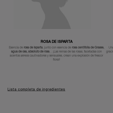
ROSA DE ISPARTA
Esencia de
rosa de Isparta
, junto con esencia de
rosa centifolia de Grasse,
Una
agua de osa, absoluto de rosa
… ¡Las reinas de las rosas, facetadas con
grac
acentos aéreos cautivadores y sensuales, crean una explosión de frescor
floral!
Lista completa de ingredientes