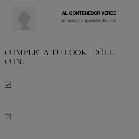
AL CONTENEDOR VERDE
Envases y componentes de vidrio
COMPLETA TU LOOK IDÔLE
Información de seguridad
COMPLETA TU LOOK IDÔLE CON:
CON:
Selecciona Liner Idôle Waterproof
LINER IDÔLE WATERPROOF
40,00 €
Selecciona Lancôme Lash Idôle Waterproof
LANCÔME LASH IDÔLE WATERPROOF