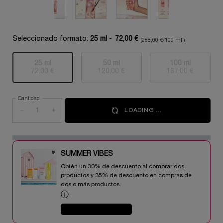
Seleccionado formato:
25 ml
-
72,00 €
(288,00 €/100 ml.)
25 ml
50 ml
100 ml
Selecionado
Esta variante del producto está agotada, {0}
, 1 of 3
Selecionado
Esta variante del producto está a
, 2 of 3
Selecionado
Esta variant
, 3 of 3
72,00 €
120,00 €
167,00 €
Cantidad
−
+
LOADING ...
SUMMER VIBES​
Obtén un 30% de descuento al comprar dos
productos y 35% de descuento en compras de
dos o más productos.​
ⓘ
COMPRAR AHORA