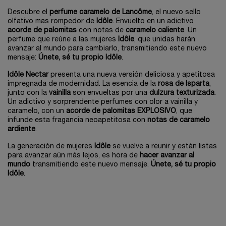
Descubre el
perfume caramelo de Lancôme
, el nuevo sello
olfativo mas rompedor de
Idôle
. Envuelto en un adictivo
acorde de palomitas
con notas de
caramelo caliente
. Un
perfume que reúne a las mujeres
Idôle
, que unidas harán
avanzar al mundo para cambiarlo, transmitiendo este nuevo
mensaje:
Únete, sé tu propio Idôle
.
Idôle Nectar
presenta una nueva versión deliciosa y apetitosa
impregnada de modernidad. La esencia de la
rosa de Isparta
,
junto con la
vainilla
son envueltas por una
dulzura texturizada
.
Un adictivo y sorprendente perfumes con olor a vainilla y
caramelo, con un
acorde de palomitas EXPLOSIVO
, que
infunde esta fragancia neoapetitosa con
notas de caramelo
ardiente
.
La generación de mujeres
Idôle
se vuelve a reunir y están listas
para avanzar aún más lejos, es hora de
hacer avanzar al
mundo
transmitiendo este nuevo mensaje.
Únete, sé tu propio
Idôle
.