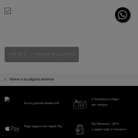
38,00 €
Selecciona Lancôme Idôle Nectar perfume de mujer 100 ml
LANCÔME IDÔLE NECTAR PERFUME DE
MUJER 100 ML
Seleccionar un formato
167,00 €
245,00 €
―
AÑADIR A LA CESTA
LANCÔME IDÔLE NECTAR PERFUME DE MUJER 1
Volver a la página anterior
3 muestras a elegir
Envío gratuito desde 45€
por compra
My Rewards: -20%
Pago seguro con Apple Pay
y regalo cada 2 compras