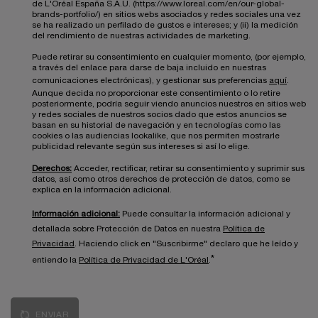
de L'Oréal España S.A.U. (https://www.loreal.com/en/our-global-
brands-portfolio/) en sitios webs asociados y redes sociales una vez
se ha realizado un perfilado de gustos e intereses; y (ii) la medición
del rendimiento de nuestras actividades de marketing.
Puede retirar su consentimiento en cualquier momento, (por ejemplo,
a través del enlace para darse de baja incluido en nuestras
comunicaciones electrónicas), y gestionar sus preferencias
aquí
.
Aunque decida no proporcionar este consentimiento o lo retire
posteriormente, podría seguir viendo anuncios nuestros en sitios web
y redes sociales de nuestros socios dado que estos anuncios se
basan en su historial de navegación y en tecnologías como las
cookies o las audiencias lookalike, que nos permiten mostrarle
publicidad relevante según sus intereses si así lo elige.
Derechos:
Acceder, rectificar, retirar su consentimiento y suprimir sus
datos, así como otros derechos de protección de datos, como se
explica en la información adicional.
Información adicional:
Puede consultar la información adicional y
detallada sobre Protección de Datos en nuestra
Política de
Privacidad
. Haciendo click en "Suscribirme" declaro que he leído y
*
entiendo la
Política de Privacidad de L'Oréal
.
ENVIAR