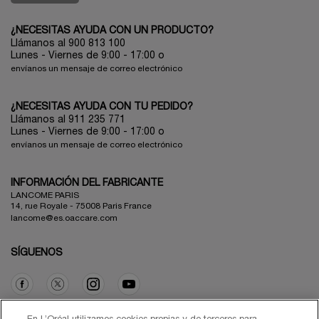
¿NECESITAS AYUDA CON UN PRODUCTO?
Llámanos al 900 813 100
Lunes - Viernes de 9:00 - 17:00
o
envíanos un mensaje de correo electrónico
¿NECESITAS AYUDA CON TU PEDIDO?
Llámanos al 911 235 771
Lunes - Viernes de 9:00 - 17:00 o
envíanos un mensaje de correo electrónico
INFORMACIÓN DEL FABRICANTE
LANCOME PARIS
14, rue Royale - 75008 Paris France
lancome@es.oaccare.com
SÍGUENOS
Opción de compra