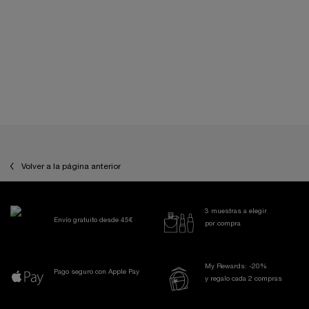
PDP Reviews
PDP You may also like
Volver a la página anterior
3 muestras a elegir
Envío gratuito desde 45€
por compra
My Rewards: -20%
Pago seguro con Apple Pay
y regalo cada 2 compras