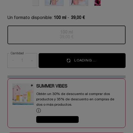
Un formato disponible:
100 ml
-
39,00 €
100 ml
Selecionado
Esta variante del producto está a
, 1 of 1
39,00 €
Cantidad
−
+
LOADING ...
SUMMER VIBES​
Obtén un 30% de descuento al comprar dos
productos y 35% de descuento en compras de
dos o más productos.​
ⓘ
COMPRAR AHORA