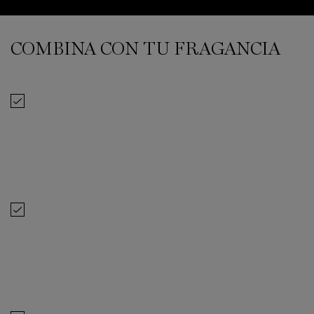
COMBINA CON TU FRAGANCIA
COMBINA CON TU FRAGANCIA
Selecciona La Vie Est Belle Vanille Nude perfume con almizcle y vainilla
LA VIE EST BELLE VANILLE NUDE
PERFUME CON ALMIZCLE Y VAINILLA
Seleccionar un formato
160,00 €
Selecciona La Vie Est Belle Vanille Nude Hair And Body Mist
LA VIE EST BELLE VANILLE NUDE HAIR
AND BODY MIST
Un formato disponible
100 ml
39,00 €