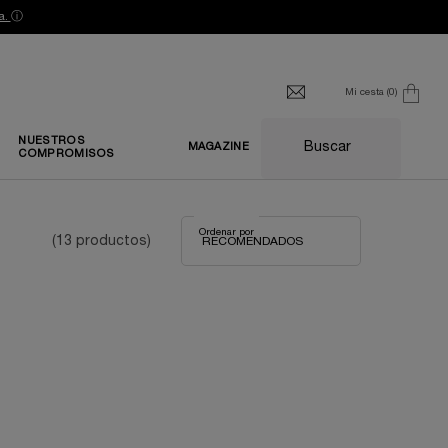
a.
ⓘ
Mi cesta
0
0 producto
NUESTROS
Buscar
MAGAZINE
COMPROMISOS
Ordenar por
(13 productos)