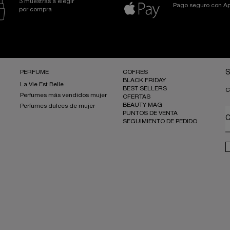
3 muestras a elegir
Pago seguro con Ap
por compra
PERFUME
COFRES
S
BLACK FRIDAY
La Vie Est Belle
BEST SELLERS
C
Perfumes más vendidos mujer
OFERTAS
BEAUTY MAG
Perfumes dulces de mujer
PUNTOS DE VENTA
C
SEGUIMIENTO DE PEDIDO