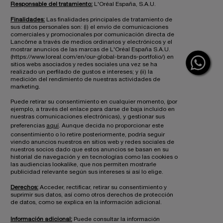
Responsable del tratamiento:
L'Oréal España, S.A.U.
Finalidades:
Las finalidades principales de tratamiento de
sus datos personales son: (i) el envío de comunicaciones
comerciales y promocionales por comunicación directa de
Lancôme a través de medios ordinarios y electrónicos y el
mostrar anuncios de las marcas de L'Oréal España S.A.U.
(https://www.loreal.com/en/our-global-brands-portfolio/) en
sitios webs asociados y redes sociales una vez se ha
realizado un perfilado de gustos e intereses; y (ii) la
medición del rendimiento de nuestras actividades de
marketing.
Puede retirar su consentimiento en cualquier momento, (por
ejemplo, a través del enlace para darse de baja incluido en
nuestras comunicaciones electrónicas), y gestionar sus
preferencias
aquí
. Aunque decida no proporcionar este
consentimiento o lo retire posteriormente, podría seguir
viendo anuncios nuestros en sitios web y redes sociales de
nuestros socios dado que estos anuncios se basan en su
historial de navegación y en tecnologías como las cookies o
las audiencias lookalike, que nos permiten mostrarle
publicidad relevante según sus intereses si así lo elige.
Derechos:
Acceder, rectificar, retirar su consentimiento y
suprimir sus datos, así como otros derechos de protección
de datos, como se explica en la información adicional.
Información adicional:
Puede consultar la información