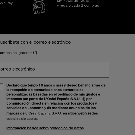
My Rewards: -20%
ple Pay
y regalo cada 2 compras
uscríbete con el correo electrónico
(*)
ampos obligatorios
orreo electrónico
Declaro que tengo 16 años o más y deseo beneficiarme de
la recepción de comunicaciones comerciales
personalizadas basadas en el perfilado de mis gustos e
intereses por parte de L'Oréal España S.A.U.: (i) por
comunicación directa en relación con los productos y
servicios de Lancôme y (ii) mediante anuncios de las
marcas de
L'Oréal España S.A.U.
en sitios web y redes
sociales de socios.
Información básica sobre protección de datos