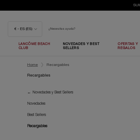
SUM
€ - ES (ES)
¿Necesitas ayuda?
LANCÔME BEACH
NOVEDADES Y BEST
OFERTAS Y
CLUB
SELLERS
REGALOS
Contenido principal
Home
Recargables
Recargables
Recargables
Novedades y Best Sellers
Novedades
Best Sellers
Recargables