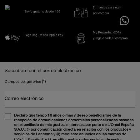
3 muestras a elegir
Envío gratuito desde 45€
por compra
My Rewards: -20%
Pago seguro con Apple Pay
y regalo cada 2 compras
Navegación a pie de página
Suscríbete con el correo electrónico
(*)
Campos obligatorios
Correo electrónico
Declaro que tengo 16 años o más y deseo beneficiarme de la
recepción de comunicaciones comerciales personalizadas basadas
en el perfilado de mis gustos e intereses por parte de L'Oréal España
S.A.U.: (i) por comunicación directa en relación con los productos y
servicios de Lancôme y (ii) mediante anuncios de las marcas de
L'Oréal España S.A.U.
en sitios web y redes sociales de socios.