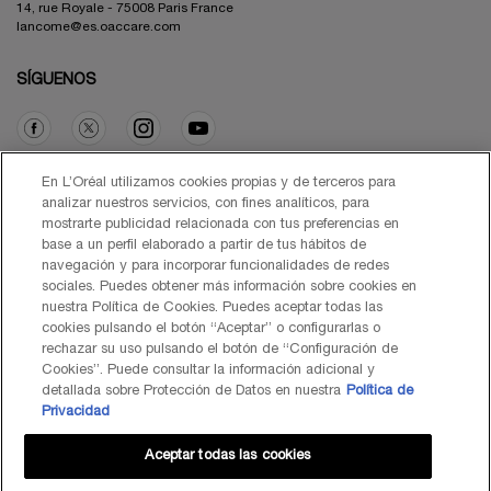
14, rue Royale - 75008 Paris France
lancome@es.oaccare.com
SÍGUENOS
Opción de compra
En L’Oréal utilizamos cookies propias y de terceros para
analizar nuestros servicios, con fines analíticos, para
mostrarte publicidad relacionada con tus preferencias en
€ - ES (ES)
base a un perfil elaborado a partir de tus hábitos de
navegación y para incorporar funcionalidades de redes
sociales. Puedes obtener más información sobre cookies en
nuestra Política de Cookies. Puedes aceptar todas las
cookies pulsando el botón “Aceptar” o configurarlas o
© Lancôme 2026
rechazar su uso pulsando el botón de “Configuración de
Cookies”. Puede consultar la información adicional y
detallada sobre Protección de Datos en nuestra
Política de
Privacidad
Aceptar todas las cookies
Mapa del Sitio
Black Friday
Términos de Uso
Política de Privacidad
Preguntas Frecuentes
Atención al Cliente