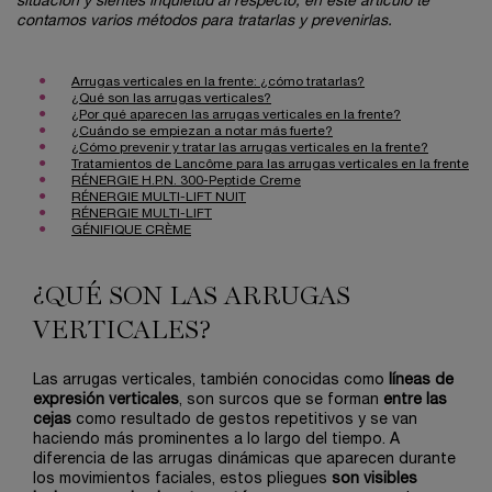
situación y sientes inquietud al respecto, en este artículo te
contamos varios métodos para tratarlas y prevenirlas.
●
​​Arrugas verticales en la frente: ¿cómo tratarlas?
●
​¿Qué son las arrugas verticales?
●
​¿Por qué aparecen las arrugas verticales en la frente?
●
​¿Cuándo se empiezan a notar más fuerte?
●
​¿Cómo prevenir y tratar las arrugas verticales en la frente?
●
​Tratamientos de Lancôme para las arrugas verticales en la frente
●
​RÉNERGIE H.P.N. 300-Peptide Creme
●
​RÉNERGIE MULTI-LIFT NUIT
●
​RÉNERGIE MULTI-LIFT
●
​GÉNIFIQUE CRÈME​
¿QUÉ SON LAS ARRUGAS
VERTICALES?
Las arrugas verticales, también conocidas como
líneas de
expresión verticales
, son surcos que se forman
entre las
cejas
como resultado de
gestos repetitivos y se van
haciendo más prominentes a lo largo del tiempo. A
diferencia de las arrugas dinámicas que aparecen durante
los movimientos faciales, estos pliegues
son visibles