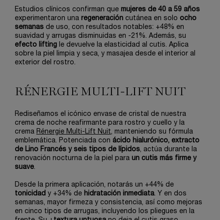
Estudios clínicos confirman que
mujeres de 40 a 59 años
experimentaron una
regeneración
cutánea en solo
ocho
semanas
de uso, con resultados notables: +48% en
suavidad y arrugas disminuidas en -21%. Además, su
efecto lifting
le devuelve la elasticidad al cutis. Aplica
sobre la piel limpia y seca, y masajea desde el interior al
exterior del rostro.
RÉNERGIE MULTI-LIFT NUIT
Rediseñamos el icónico envase de cristal de nuestra
crema de noche reafirmante para rostro y cuello y la
crema
Rénergie Multi-Lift Nuit
, manteniendo su fórmula
emblemática. Potenciada con
ácido hialurónico, extracto
de Lino Francés y seis tipos de lípidos
, actúa durante la
renovación nocturna de la piel para
un cutis más firme y
suave
.
Desde la primera aplicación, notarás un +44% de
tonicidad
y +34% de
hidratación inmediata
. Y en dos
semanas, mayor firmeza y consistencia, así como mejoras
en cinco tipos de arrugas, incluyendo los pliegues en la