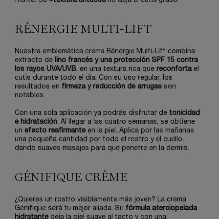
frente. Su +
textura untuosa
no deja el cutis graso.
RÉNERGIE MULTI-LIFT
Nuestra emblemática crema
Rénergie Multi-Lift
combina
extracto de
lino francés y una protección SPF 15 contra
los rayos UVA/UVB
, en una textura rica que
reconforta
el
cutis durante todo el día. Con su uso regular, los
resultados en
firmeza y reducción de arrugas
son
notables.
Con una sola aplicación ya podrás disfrutar de
tonicidad
e hidratación
. Al llegar a las cuatro semanas, se obtiene
un
efecto reafirmante
en la piel. Aplica por las mañanas
una pequeña cantidad por todo el rostro y el cuello,
dando suaves masajes para que penetre en la dermis.
GÉNIFIQUE CRÈME
¿Quieres un rostro visiblemente más joven? La crema
Génifique será tu mejor aliada. Su
fórmula aterciopelada
hidratante
deja la piel suave al tacto y con una