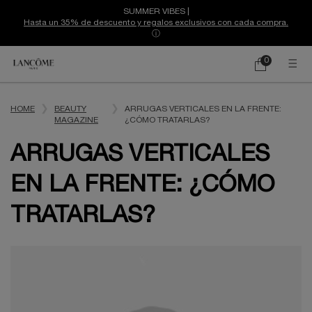
SUMMER VIBES |
Hasta un 35% de descuento y regalos exclusivos con cada compra.
ⓘ
0
Mi
0 producto
cesta
Contenido principal
HOME
BEAUTY
ARRUGAS VERTICALES EN LA FRENTE:
MAGAZINE
¿CÓMO TRATARLAS?
ARRUGAS VERTICALES
EN LA FRENTE: ¿CÓMO
TRATARLAS?