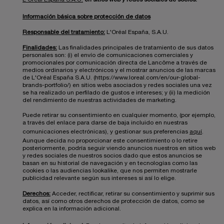
Información básica sobre protección de datos
Responsable del tratamiento:
L'Oréal España, S.A.U.
Finalidades:
Las finalidades principales de tratamiento de sus datos
personales son: (i) el envío de comunicaciones comerciales y
promocionales por comunicación directa de Lancôme a través de
medios ordinarios y electrónicos y el mostrar anuncios de las marcas
de L'Oréal España S.A.U. (https://www.loreal.com/en/our-global-
brands-portfolio/) en sitios webs asociados y redes sociales una vez
se ha realizado un perfilado de gustos e intereses; y (ii) la medición
del rendimiento de nuestras actividades de marketing.
Puede retirar su consentimiento en cualquier momento, (por ejemplo,
a través del enlace para darse de baja incluido en nuestras
comunicaciones electrónicas), y gestionar sus preferencias
aquí
.
Aunque decida no proporcionar este consentimiento o lo retire
posteriormente, podría seguir viendo anuncios nuestros en sitios web
y redes sociales de nuestros socios dado que estos anuncios se
basan en su historial de navegación y en tecnologías como las
cookies o las audiencias lookalike, que nos permiten mostrarle
publicidad relevante según sus intereses si así lo elige.
Derechos:
Acceder, rectificar, retirar su consentimiento y suprimir sus
datos, así como otros derechos de protección de datos, como se
explica en la información adicional.