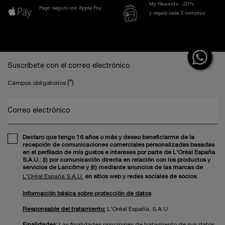
My Rewards: -20%
Pago seguro con Apple Pay
y regalo cada 2 compras
Navegación a pie de página
Suscríbete con el correo electrónico
(*)
Campos obligatorios
Correo electrónico
Declaro que tengo 16 años o más y deseo beneficiarme de la
recepción de comunicaciones comerciales personalizadas basadas
en el perfilado de mis gustos e intereses por parte de L'Oréal España
S.A.U.: (i) por comunicación directa en relación con los productos y
servicios de Lancôme y (ii) mediante anuncios de las marcas de
L'Oréal España S.A.U.
en sitios web y redes sociales de socios.
Información básica sobre protección de datos
Responsable del tratamiento:
L'Oréal España, S.A.U.
Finalidades:
Las finalidades principales de tratamiento de sus datos