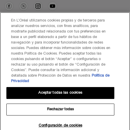
Opción de compra
En L’Oréal utilizamos cookies propias y de terceros para
analizar nuestros servicios, con fines analíticos, para
mostrarte publicidad relacionada con tus preferencias en
€ - ES (ES)
base a un perfil elaborado a partir de tus hábitos de
navegación y para incorporar funcionalidades de redes
sociales. Puedes obtener más información sobre cookies en
nuestra Política de Cookies. Puedes aceptar todas las
cookies pulsando el botón “Aceptar” o configurarlas o
© Lancôme 2026
rechazar su uso pulsando el botón de “Configuración de
Cookies”. Puede consultar la información adicional y
detallada sobre Protección de Datos en nuestra
Política de
Privacidad
Aceptar todas las cookies
Mapa del Sitio
Black Friday
Términos de Uso
Política de Privacidad
Preguntas Frecuentes
Atención al Cliente
Contacta con nosotros
Política de Cookies
Rechazar todas
TÉRMINOS DE USO LANCOME.ES Y BYONDXR
Centro de configuración de cookies
Configuración de cookies