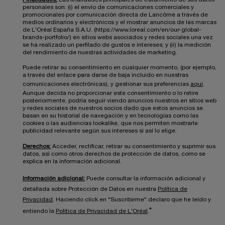
personales son: (i) el envío de comunicaciones comerciales y
promocionales por comunicación directa de Lancôme a través de
medios ordinarios y electrónicos y el mostrar anuncios de las marcas
de L'Oréal España S.A.U. (https://www.loreal.com/en/our-global-
brands-portfolio/) en sitios webs asociados y redes sociales una vez
se ha realizado un perfilado de gustos e intereses; y (ii) la medición
del rendimiento de nuestras actividades de marketing.
Puede retirar su consentimiento en cualquier momento, (por ejemplo,
a través del enlace para darse de baja incluido en nuestras
comunicaciones electrónicas), y gestionar sus preferencias
aquí
.
Aunque decida no proporcionar este consentimiento o lo retire
posteriormente, podría seguir viendo anuncios nuestros en sitios web
y redes sociales de nuestros socios dado que estos anuncios se
basan en su historial de navegación y en tecnologías como las
cookies o las audiencias lookalike, que nos permiten mostrarle
publicidad relevante según sus intereses si así lo elige.
Derechos:
Acceder, rectificar, retirar su consentimiento y suprimir sus
datos, así como otros derechos de protección de datos, como se
explica en la información adicional.
Información adicional:
Puede consultar la información adicional y
detallada sobre Protección de Datos en nuestra
Política de
Privacidad
. Haciendo click en "Suscribirme" declaro que he leído y
*
entiendo la
Política de Privacidad de L'Oréal
.