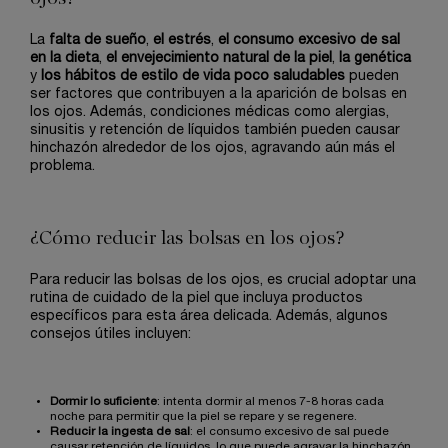
La
falta de sueño
,
el estrés
,
el consumo excesivo de sal
en la dieta
,
el envejecimiento natural de la piel
,
la genética
y
los hábitos de estilo de vida poco saludables
pueden
ser factores que contribuyen a la aparición de bolsas en
los ojos. Además, condiciones médicas como alergias,
sinusitis y retención de líquidos también pueden causar
hinchazón alrededor de los ojos, agravando aún más el
problema.
¿Cómo reducir las bolsas en los ojos?
Para reducir las bolsas de los ojos, es crucial adoptar una
rutina de cuidado de la piel que incluya productos
específicos para esta área delicada. Además, algunos
consejos útiles incluyen:
Dormir lo suficiente
: intenta dormir al menos 7-8 horas cada
noche para permitir que la piel se repare y se regenere.
Reducir la ingesta de sal
: el consumo excesivo de sal puede
causar retención de líquidos, lo que puede agravar la hinchazón