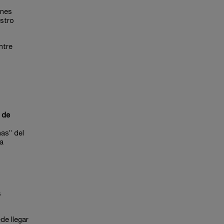
ones
estro
ntre
 de
nas” del
la
s
de llegar