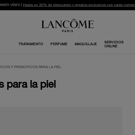
MER VIBES |
Hasta un 35% de descuento y regalos exclusivos con cada compr
SERVICIOS
TRATAMIENTO
PERFUME
MAQUILLAJE
ONLINE
ICOS Y PREBIÓTICOS PARA LA PIEL
 para la piel