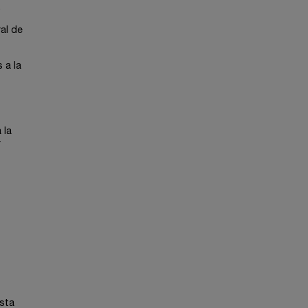
.
al de
 a la
 la
r
esta