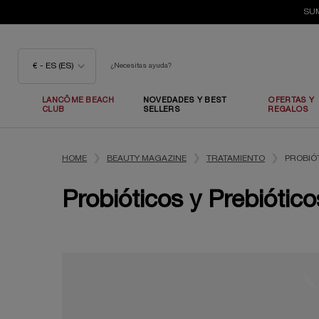
SUM
€ - ES (ES)
¿Necesitas ayuda?
LANCÔME BEACH
NOVEDADES Y BEST
OFERTAS Y
CLUB
SELLERS
REGALOS
Contenido principal
HOME
BEAUTY MAGAZINE
TRATAMIENTO
PROBIÓT
Probióticos y Prebióticos