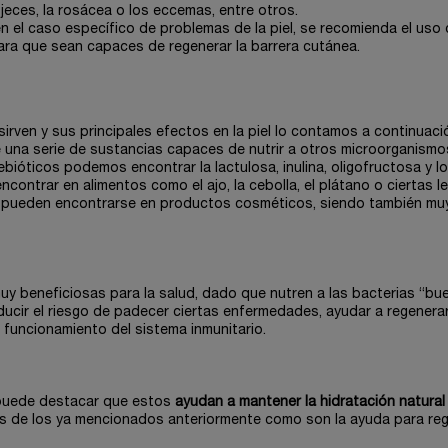
jeces, la rosácea o los eccemas, entre otros.
 el caso específico de problemas de la piel, se recomienda el uso
a que sean capaces de regenerar la barrera cutánea.
irven y sus principales efectos en la piel lo contamos a continuaci
e una serie de sustancias capaces de nutrir a otros microorganism
ebióticos podemos encontrar la lactulosa, inulina, oligofructosa y l
contrar en alimentos como el ajo, la cebolla, el plátano o ciertas 
n pueden encontrarse en productos cosméticos, siendo también mu
y beneficiosas para la salud, dado que nutren a las bacterias “bu
ir el riesgo de padecer ciertas enfermedades, ayudar a regenerar l
el funcionamiento del sistema inmunitario.
e puede destacar que estos
ayudan a mantener la hidratación natural 
s de los ya mencionados anteriormente como son la ayuda para re