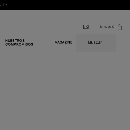
a.
ⓘ
Mi cesta
0
0 producto
NUESTROS
Buscar
MAGAZINE
COMPROMISOS