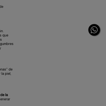
 de
ón.
os que
os
legumbres
y
enas” de
a piel,
de la
generar