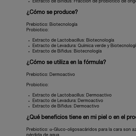
Extracto de Bífidus: Fracción de probiótico de ori
¿Cómo se produce?
Prebiotico: Biotecnología
Probiotico:
Extracto de Lactobacillus: Biotecnología
Extracto de Levadura: Química verde y Biotecnolog
Extracto de Bífidus: Biotecnología
¿Cómo se utiliza en la fórmula?
Prebiotico: Dermoactivo
Probiotico:
Extracto de Lactobacillus: Dermoactivo
Extracto de Levadura: Dermoactivo
Extracto de Bífidus: Dermoactivo
¿Qué beneficios tiene en mi piel o en el pr
Prebiotico: α-Gluco-oligosacáridos para la cara son a
pérdida de agua.