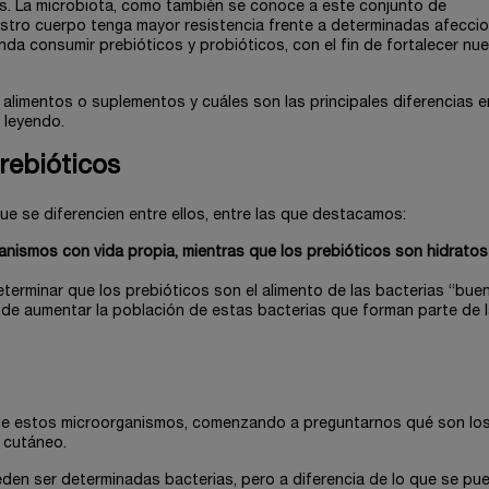
s. La microbiota, como también se conoce a este conjunto de
stro cuerpo tenga mayor resistencia frente a determinadas afecci
enda consumir prebióticos y probióticos, con el fin de fortalecer nu
alimentos o suplementos y cuáles son las principales diferencias e
 leyendo.
prebióticos
ue se diferencien entre ellos, entre las que destacamos:
anismos con vida propia, mientras que los prebióticos son hidratos
eterminar que los prebióticos son el alimento de las bacterias “bue
de aumentar la población de estas bacterias que forman parte de 
de estos microorganismos, comenzando a preguntarnos qué son lo
l cutáneo.
en ser determinadas bacterias, pero a diferencia de lo que se pue