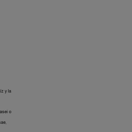
z y la
asei o
sae,