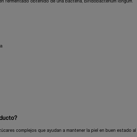
gen fermentado obtenido de una bacteria, Bifidobacterium longum.
ía
oducto?
zúcares complejos que ayudan a mantener la piel en buen estado al e