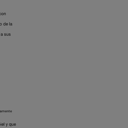
 con
o de la
 a sus
ctamente
iel y que