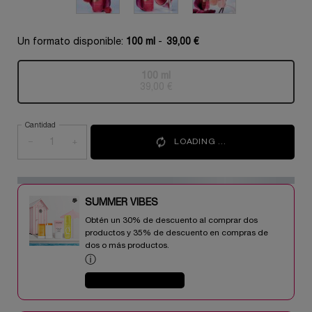
Un formato disponible:
100 ml
-
39,00 €
100 ml
Selecionado
Esta variante del producto está a
, 1 of 1
39,00 €
Cantidad
−
+
LOADING ...
SUMMER VIBES​
Obtén un 30% de descuento al comprar dos
productos y 35% de descuento en compras de
dos o más productos.​
ⓘ
COMPRAR AHORA