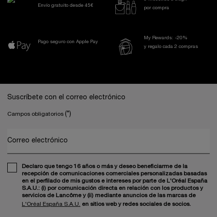
Envío gratuito desde 45€
por compra
My Rewards: -20%
Pago seguro con Apple Pay
y regalo cada 2 compras
Navegación a pie de página
Suscríbete con el correo electrónico
(*)
Campos obligatorios
Correo electrónico
Declaro que tengo 16 años o más y deseo beneficiarme de la
recepción de comunicaciones comerciales personalizadas basadas
en el perfilado de mis gustos e intereses por parte de L'Oréal España
S.A.U.: (i) por comunicación directa en relación con los productos y
servicios de Lancôme y (ii) mediante anuncios de las marcas de
L'Oréal España S.A.U.
en sitios web y redes sociales de socios.