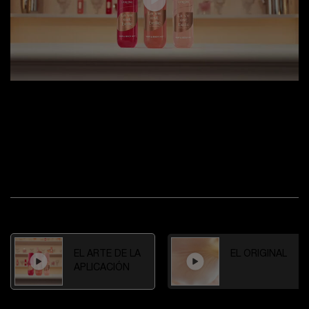
EL ARTE DE LA APLICACIÓN
El Hair and Body Mist está diseñado para jugar con tu estado
de ánimo olfativo en cualquier momento. Aplica
generosamente por toda la piel, a través del cabello o incluso
sobre la ropa para un velo instantáneo y refrescante de
felicidad.
VER OTROS VÍDEOS
EL ARTE DE LA
EL ORIGINAL
APLICACIÓN