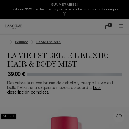
SUMMER VIBES |
Hasta un 35% de descuento y regalos exclusivos con cada compra.
ⓘ
0
Mi
0 producto
cesta
Contenido principal
...
Perfume
La Vie Est Belle
LA VIE EST BELLE L’ELIXIR:
HAIR & BODY MIST
39,00 €
Descubre la nueva bruma de cabello y cuerpo La vie est
belle l'Elixir: una exquisita mezcla de acord ...
Leer
descripción completa
NUEVO