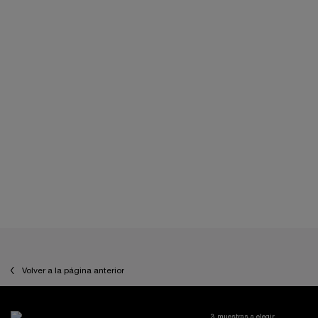
PDP Reviews
PDP You may also like
Volver a la página anterior
3 muestras a elegir