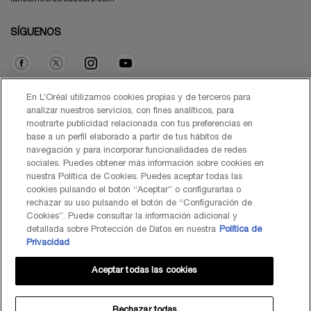
SÍGUENOS
Opción de compra
En L’Oréal utilizamos cookies propias y de terceros para
analizar nuestros servicios, con fines analíticos, para
mostrarte publicidad relacionada con tus preferencias en
€ - ES (ES)
base a un perfil elaborado a partir de tus hábitos de
navegación y para incorporar funcionalidades de redes
sociales. Puedes obtener más información sobre cookies en
nuestra Política de Cookies. Puedes aceptar todas las
cookies pulsando el botón “Aceptar” o configurarlas o
© Lancôme 2026
rechazar su uso pulsando el botón de “Configuración de
Cookies”. Puede consultar la información adicional y
detallada sobre Protección de Datos en nuestra
Política de
Privacidad
Aceptar todas las cookies
Mapa del Sitio
Black Friday
Términos de Uso
Política de Privacidad
Preguntas Frecuentes
Atención al Cliente
Contacta con nosotros
Política de Cookies
Rechazar todas