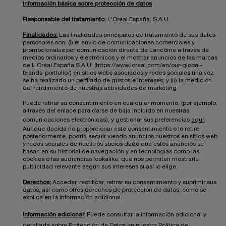
Información básica sobre protección de datos
Responsable del tratamiento:
L'Oréal España, S.A.U.
Finalidades:
Las finalidades principales de tratamiento de sus datos
personales son: (i) el envío de comunicaciones comerciales y
promocionales por comunicación directa de Lancôme a través de
medios ordinarios y electrónicos y el mostrar anuncios de las marcas
de L'Oréal España S.A.U. (https://www.loreal.com/en/our-global-
brands-portfolio/) en sitios webs asociados y redes sociales una vez
se ha realizado un perfilado de gustos e intereses; y (ii) la medición
del rendimiento de nuestras actividades de marketing.
Puede retirar su consentimiento en cualquier momento, (por ejemplo,
a través del enlace para darse de baja incluido en nuestras
comunicaciones electrónicas), y gestionar sus preferencias
aquí
.
Aunque decida no proporcionar este consentimiento o lo retire
posteriormente, podría seguir viendo anuncios nuestros en sitios web
y redes sociales de nuestros socios dado que estos anuncios se
basan en su historial de navegación y en tecnologías como las
cookies o las audiencias lookalike, que nos permiten mostrarle
publicidad relevante según sus intereses si así lo elige.
Derechos:
Acceder, rectificar, retirar su consentimiento y suprimir sus
datos, así como otros derechos de protección de datos, como se
explica en la información adicional.
Información adicional:
Puede consultar la información adicional y
detallada sobre Protección de Datos en nuestra
Política de