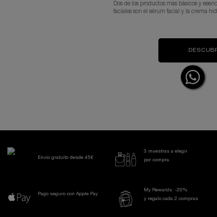
Dos de los productos más básicos y esenci
faciales son el sérum facial y la crema hid
DESCUB
3 muestras a elegir
Envío gratuito desde 45€
por compra
My Rewards: -20%
Pago seguro con Apple Pay
y regalo cada 2 compras