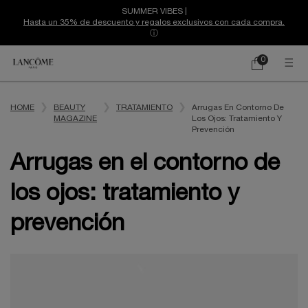
SUMMER VIBES |
Hasta un 35% de descuento y regalos exclusivos con cada compra.
ⓘ
0
Mi
0 producto
cesta
Contenido principal
HOME
BEAUTY
TRATAMIENTO
Arrugas En Contorno De
MAGAZINE
Los Ojos: Tratamiento Y
Prevención
Arrugas en el contorno de
los ojos: tratamiento y
prevención