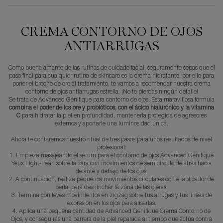
CREMA CONTORNO DE OJOS
ANTIARRUGAS
Como buena amante de las rutinas de cuidado facial, seguramente sepas que el
paso final para cualquier rutina de skincare es la crema hidratante, por ello para
poner el broche de oro al tratamiento, te vamos a recomendar nuestra crema
contorno de ojos antiarrugas estrella. ¡No te pierdas ningún detalle!
Se trata de Advanced Génifique para contorno de ojos. Esta maravillosa fórmula
combina el poder de los pre y probióticos, con el ácido hialurónico y la vitamina
C
para hidratar la piel en profundidad, mantenerla protegida de agresores
externos y aportarle una luminosidad única.
Ahora te contaremos nuestro ritual de tres pasos para unos resultados de nivel
profesional:
1. Empieza masajeando el sérum para el contorno de ojos Advanced Génifique
Yeux Light-Pearl sobre la cara con movimientos de semicírculo de atrás hacia
delante y debajo de los ojos.
2. A continuación, realiza pequeños movimientos circulares con el aplicador de
perla, para deshinchar la zona de las ojeras.
3. Termina con leves movimientos en zigzag sobre tus arrugas y tus líneas de
expresión en los ojos para alisarlas.
4. Aplica una pequeña cantidad de Advanced Génifique Crema Contorno de
Ojos, y conseguirás una barrera de la piel reparada al tiempo que actúa contra