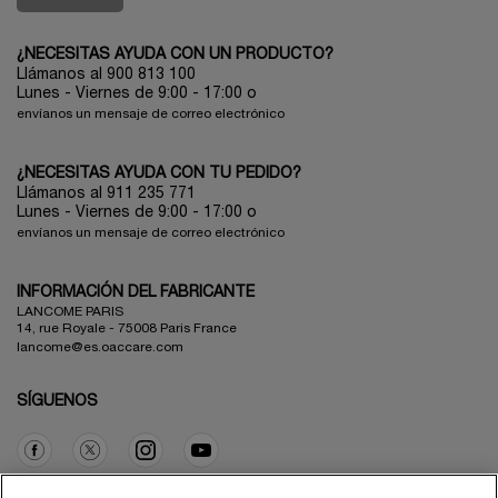
¿NECESITAS AYUDA CON UN PRODUCTO?
Llámanos al 900 813 100
Lunes - Viernes de 9:00 - 17:00
o
envíanos un mensaje de correo electrónico
¿NECESITAS AYUDA CON TU PEDIDO?
Llámanos al 911 235 771
Lunes - Viernes de 9:00 - 17:00 o
envíanos un mensaje de correo electrónico
INFORMACIÓN DEL FABRICANTE
LANCOME PARIS
14, rue Royale - 75008 Paris France
lancome@es.oaccare.com
SÍGUENOS