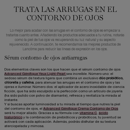
TRATA LAS ARRUGAS EN EL
CONTORNO DE OJOS
Lo mejor para acabar con las arrugas en el contorno de ojos es empezar a
tratarlos cuanto antes. Añadiendo los productos adecuados a tu rutina, notarás
como la piel de tus ojos va recuperando su luz natural y su aspecto
rejuvenecido. A continuación, te recomendamos los mejores productos de
Lancôme para reducir las líneas de expresión en los ojos.
Sérum contorno de ojos antiarrugas
Dos elementos claves son los que hacen que el sérum contorno de ojos
Advanced Génifique Yeux Light-Pearl
sea increíble. Número uno: el
sedoso sérum de textura ligera que combina un exclusivo
dúo probiótico,
chlorella y cafeína
, para atenuar las arrugas en el contorno de ojos y las
ojeras e iluminar. Número dos: el aplicador de acero inoxidable de ciencia
ficción, que ha sido esculpido a la perfección como un artículo de joyería
(ha sido pulido con polvo de diamante), refresca y revitaliza la mirada al
instante.
Y si buscas aportar luminosidad a tu mirada al tiempo que nutres la piel
del contorno de ojos, el
Advanced Génifique Crema Contorno de Ojos
será tu mejor aliado. Gracias a su fórmula con
vitamina C
,
ácido
hialurónico
y la combinación de prebióticos y probióticos, tu juventud se
activará con cada aplicación. Además, podrás disfrutar de su textura
aterciopelada y mimosa.