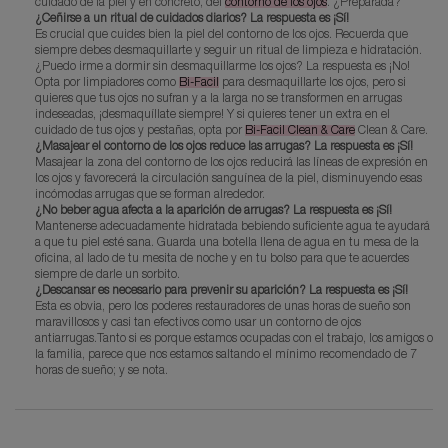
cuidado de la piel y en concreto, del
contorno de los ojos
. ¿Preparada?
¿Ceñirse a un ritual de cuidados diarios? La respuesta es ¡Sí!
Es crucial que cuides bien la piel del contorno de los ojos. Recuerda que
siempre debes desmaquillarte y seguir un ritual de limpieza e hidratación.
¿Puedo irme a dormir sin desmaquillarme los ojos? La respuesta es ¡No!
Opta por limpiadores como
Bi-Facil
para desmaquillarte los ojos, pero si
quieres que tus ojos no sufran y a la larga no se transformen en arrugas
indeseadas, ¡desmaquíllate siempre! Y si quieres tener un extra en el
cuidado de tus ojos y pestañas, opta por
Bi-Facil Clean & Care
Clean & Care.
¿Masajear el contorno de los ojos reduce las arrugas? La respuesta es ¡Sí!
Masajear la zona del contorno de los ojos reducirá las líneas de expresión en
los ojos y favorecerá la circulación sanguínea de la piel, disminuyendo esas
incómodas arrugas que se forman alrededor.
¿No beber agua afecta a la aparición de arrugas? La respuesta es ¡Sí!
Mantenerse adecuadamente hidratada bebiendo suficiente agua te ayudará
a que tu piel esté sana. Guarda una botella llena de agua en tu mesa de la
oficina, al lado de tu mesita de noche y en tu bolso para que te acuerdes
siempre de darle un sorbito.
¿Descansar es necesario para prevenir su aparición? La respuesta es ¡Sí!
Esta es obvia, pero los poderes restauradores de unas horas de sueño son
maravillosos y casi tan efectivos como usar un contorno de ojos
antiarrugas.Tanto si es porque estamos ocupadas con el trabajo, los amigos o
la familia, parece que nos estamos saltando el mínimo recomendado de 7
horas de sueño; y se nota.