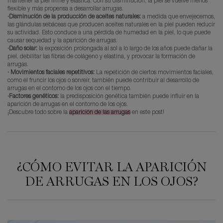
mantener la piel firme y elástica. Con su disminución, la piel se vuelve menos
flexible y más propensa a desarrollar arrugas.
·Disminución de la producción de aceites naturales:
a medida que envejecemos,
las glándulas sebáceas que producen aceites naturales en la piel pueden reducir
su actividad. Esto conduce a una pérdida de humedad en la piel, lo que puede
causar sequedad y la aparición de arrugas.
·Daño solar:
la exposición prolongada al sol a lo largo de los años puede dañar la
piel, debilitar las fibras de colágeno y elastina, y provocar la formación de
arrugas.
· Movimientos faciales repetitivos:
La repetición de ciertos movimientos faciales,
como el fruncir los ojos o sonreír, también puede contribuir al desarrollo de
arrugas en el contorno de los ojos con el tiempo.
·Factores genéticos:
la predisposición genética también puede influir en la
aparición de arrugas en el contorno de los ojos.
¡Descubre todo sobre la
aparición de las arrugas
en este post!
¿CÓMO EVITAR LA APARICIÓN
DE ARRUGAS EN LOS OJOS?