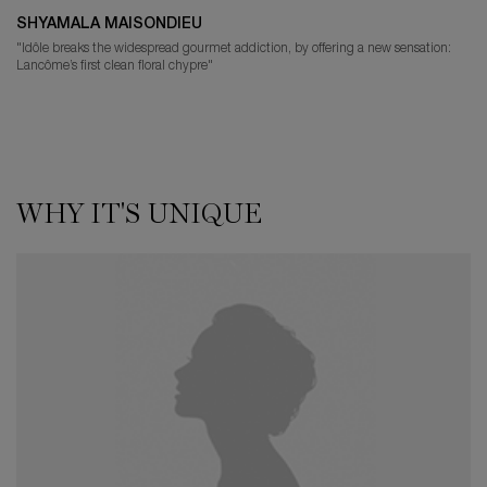
SHYAMALA MAISONDIEU
"Idôle breaks the widespread gourmet addiction, by offering a new sensation:
Lancôme’s first clean floral chypre"
WHY IT'S UNIQUE
WHY IT'S UNIQUE