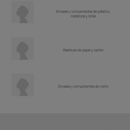
AL CONTENEDOR AMARILLO
Envases y componentes de plástico,
metálicos y briks
AL CONTENEDOR AZUL
Residuos de papel y cartón
AL CONTENEDOR VERDE
Envases y componentes de vidrio
PDP You may also like
PDP Brand Video
PDP Brand Video
PDP Get The Look Section
PDP Loyalty Section