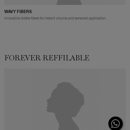
WAVY FIBERS
Innovative bristle fibers for instant volume and sensorial application.
FOREVER REFFILABLE
FOREVER REFFILABLE