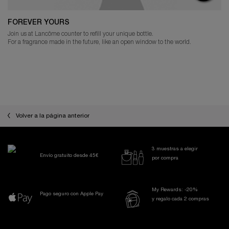
FOREVER YOURS
Join us at Lancôme counter to refill your unique bottle.
For a fragrance made in the future, like an open window to the world.
THE SKINCARE ROUTINE YOU NEED
Volver a la página anterior
3 muestras a elegir
Envío gratuito desde 45€
por compra
My Rewards: -20%
Pago seguro con Apple Pay
y regalo cada 2 compras