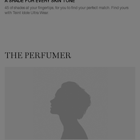
A SHADE FOR EVERY SKIN TONE
45 of shades at your fingertips, for you to find your perfect match. Find yours
with Teint Idole Ultra Wear.
THE PERFUMER
THE PERFUMER