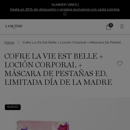
SUMMER VIBES |
Hasta un 35% de descuento y regalos exclusivos con cada compra.
ⓘ
0
Mi
0 producto
cesta
Contenido principal
Home
Cofre La Vie Est Belle + Loción Corporal + Máscara De Pestañas
Ed. Limitada Día De La Madre
COFRE LA VIE EST BELLE +
LOCIÓN CORPORAL +
MÁSCARA DE PESTAÑAS ED.
LIMITADA DÍA DE LA MADRE
NUEVO