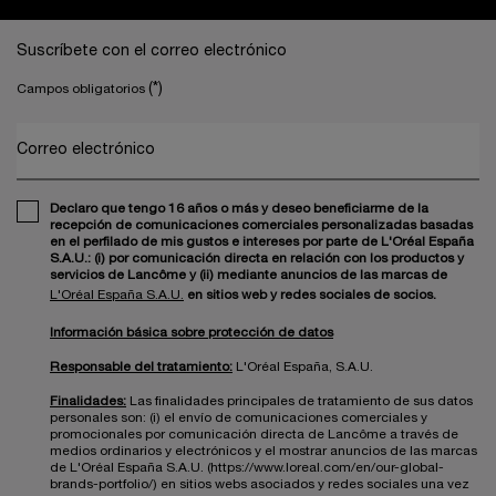
Navegación a pie de página
Suscríbete con el correo electrónico
(*)
Campos obligatorios
Correo electrónico
Declaro que tengo 16 años o más y deseo beneficiarme de la
recepción de comunicaciones comerciales personalizadas basadas
en el perfilado de mis gustos e intereses por parte de L'Oréal España
S.A.U.: (i) por comunicación directa en relación con los productos y
servicios de Lancôme y (ii) mediante anuncios de las marcas de
L'Oréal España S.A.U.
en sitios web y redes sociales de socios.
Información básica sobre protección de datos
Responsable del tratamiento:
L'Oréal España, S.A.U.
Finalidades:
Las finalidades principales de tratamiento de sus datos
personales son: (i) el envío de comunicaciones comerciales y
promocionales por comunicación directa de Lancôme a través de
medios ordinarios y electrónicos y el mostrar anuncios de las marcas
de L'Oréal España S.A.U. (https://www.loreal.com/en/our-global-
brands-portfolio/) en sitios webs asociados y redes sociales una vez