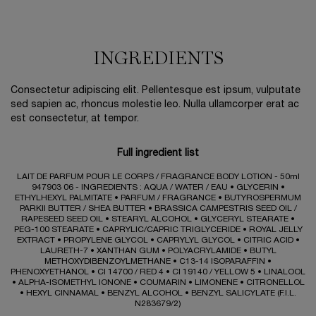
PDP Product Social Links Mobile
PDP Routine Section
PDP Slot 2 Section
PDP Slot 2 Section
PDP Slot 3 Section
Ingredients
INGREDIENTS
Consectetur adipiscing elit. Pellentesque est ipsum, vulputate
sed sapien ac, rhoncus molestie leo. Nulla ullamcorper erat ac
est consectetur, at tempor.
Full ingredient list
LAIT DE PARFUM POUR LE CORPS / FRAGRANCE BODY LOTION - 50ml
947903 06 - INGREDIENTS
:
AQUA / WATER / EAU • GLYCERIN •
ETHYLHEXYL PALMITATE • PARFUM / FRAGRANCE • BUTYROSPERMUM
PARKII BUTTER / SHEA BUTTER • BRASSICA CAMPESTRIS SEED OIL /
RAPESEED SEED OIL • STEARYL ALCOHOL • GLYCERYL STEARATE •
PEG-100 STEARATE • CAPRYLIC/CAPRIC TRIGLYCERIDE • ROYAL JELLY
EXTRACT • PROPYLENE GLYCOL • CAPRYLYL GLYCOL • CITRIC ACID •
LAURETH-7 • XANTHAN GUM • POLYACRYLAMIDE • BUTYL
METHOXYDIBENZOYLMETHANE • C13-14 ISOPARAFFIN •
PHENOXYETHANOL • CI 14700 / RED 4 • CI 19140 / YELLOW 5 • LINALOOL
• ALPHA-ISOMETHYL IONONE • COUMARIN • LIMONENE • CITRONELLOL
• HEXYL CINNAMAL • BENZYL ALCOHOL • BENZYL SALICYLATE (F.I.L.
N283679/2)