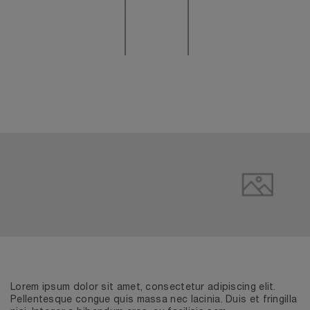
INSTENSAMENTE
REVITALIZADA
ARRUGAS Y
HIDRATADA Y
Y DE ASPECTO
LÍNEAS DE
NUTRIDA
MÁS
EXPRESIÓN
LUMINOSO
ATENUADAS
PDP Loyalty Section
LOYALTY
Lorem ipsum dolor sit amet, consectetur adipiscing elit.
Pellentesque congue quis massa nec lacinia. Duis et fringilla