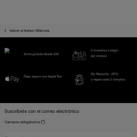
100 ml
98,00 €
85,00 €
LOADING ...
LOADING ...
Volver a Notas Olfativas
3 muestras a elegir
Envío gratuito desde 45€
por compra
My Rewards: -20%
Pago seguro con Apple Pay
y regalo cada 2 compras
Navegación a pie de página
Suscríbete con el correo electrónico
(*)
Campos obligatorios