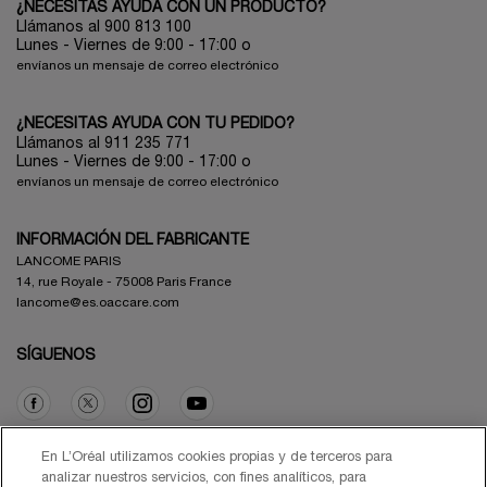
¿NECESITAS AYUDA CON UN PRODUCTO?
Llámanos al 900 813 100
Lunes - Viernes de 9:00 - 17:00
o
envíanos un mensaje de correo electrónico
¿NECESITAS AYUDA CON TU PEDIDO?
Llámanos al 911 235 771
Lunes - Viernes de 9:00 - 17:00 o
envíanos un mensaje de correo electrónico
INFORMACIÓN DEL FABRICANTE
LANCOME PARIS
14, rue Royale - 75008 Paris France
lancome@es.oaccare.com
SÍGUENOS
Opción de compra
En L’Oréal utilizamos cookies propias y de terceros para
analizar nuestros servicios, con fines analíticos, para