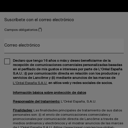
Navegación a pie de página
Suscríbete con el correo electrónico
(*)
Campos obligatorios
Correo electrónico
Declaro que tengo 16 años o más y deseo beneficiarme de la
recepción de comunicaciones comerciales personalizadas basadas
en el perfilado de mis gustos e intereses por parte de L'Oréal España
S.A.U.: (i) por comunicación directa en relación con los productos y
servicios de Lancôme y (ii) mediante anuncios de las marcas de
L'Oréal España S.A.U.
en sitios web y redes sociales de socios.
Información básica sobre protección de datos
Responsable del tratamiento:
L'Oréal España, S.A.U.
Finalidades:
Las finalidades principales de tratamiento de sus datos
personales son: (i) el envío de comunicaciones comerciales y
promocionales por comunicación directa de Lancôme a través de
medios ordinarios y electrónicos y el mostrar anuncios de las marcas
de L'Oréal España S.A.U. (https://www.loreal.com/en/our-global-