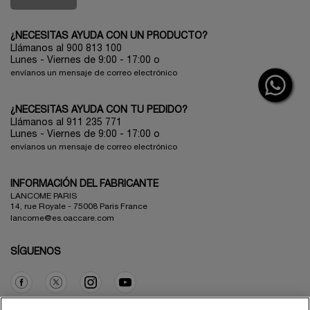
¿NECESITAS AYUDA CON UN PRODUCTO?
Llámanos al 900 813 100
Lunes - Viernes de 9:00 - 17:00
o
envíanos un mensaje de correo electrónico
¿NECESITAS AYUDA CON TU PEDIDO?
Llámanos al 911 235 771
Lunes - Viernes de 9:00 - 17:00 o
envíanos un mensaje de correo electrónico
INFORMACIÓN DEL FABRICANTE
LANCOME PARIS
14, rue Royale - 75008 Paris France
lancome@es.oaccare.com
SÍGUENOS