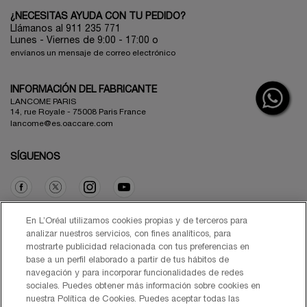
¿NECESITAS AYUDA CON TU PEDIDO?
Llámanos al 911 235 771
Lunes - Viernes de 9:00 - 17:00 o
envíanos un mensaje de correo electrónico
INFORMACIÓN DEL FABRICANTE
LANCOME PARIS
14, rue Royale - 75008 Paris France
lancome@es.oaccare.com
SÍGUENOS
Opción de compra
En L’Oréal utilizamos cookies propias y de terceros para
analizar nuestros servicios, con fines analíticos, para
mostrarte publicidad relacionada con tus preferencias en
€ - ES (ES)
base a un perfil elaborado a partir de tus hábitos de
navegación y para incorporar funcionalidades de redes
sociales. Puedes obtener más información sobre cookies en
nuestra Política de Cookies. Puedes aceptar todas las