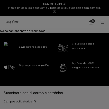
SUMMER VIBES |
Hasta un 35% de descuento y regalos exclusivos con cada compra.
ⓘ
0
Mi
0 producto
cesta
Contenido principal
No se han encontrado resultados
3 muestras a elegir
Envío gratuito desde 45€
por compra
My Rewards: -20%
Pago seguro con Apple Pay
y regalo cada 2 compras
Navegación a pie de página
Suscríbete con el correo electrónico
(*)
Campos obligatorios