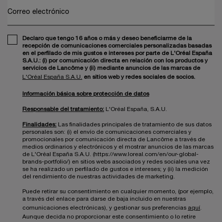
Correo electrónico
Declaro que tengo 16 años o más y deseo beneficiarme de la
recepción de comunicaciones comerciales personalizadas basadas
en el perfilado de mis gustos e intereses por parte de L'Oréal España
S.A.U.: (i) por comunicación directa en relación con los productos y
servicios de Lancôme y (ii) mediante anuncios de las marcas de
L'Oréal España S.A.U.
en sitios web y redes sociales de socios.
Información básica sobre protección de datos
Responsable del tratamiento:
L'Oréal España, S.A.U.
Finalidades:
Las finalidades principales de tratamiento de sus datos
personales son: (i) el envío de comunicaciones comerciales y
promocionales por comunicación directa de Lancôme a través de
medios ordinarios y electrónicos y el mostrar anuncios de las marcas
de L'Oréal España S.A.U. (https://www.loreal.com/en/our-global-
brands-portfolio/) en sitios webs asociados y redes sociales una vez
se ha realizado un perfilado de gustos e intereses; y (ii) la medición
del rendimiento de nuestras actividades de marketing.
Puede retirar su consentimiento en cualquier momento, (por ejemplo,
a través del enlace para darse de baja incluido en nuestras
comunicaciones electrónicas), y gestionar sus preferencias
aquí
.
Aunque decida no proporcionar este consentimiento o lo retire