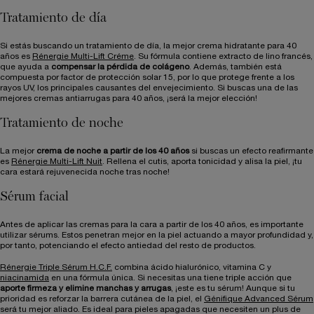
Tratamiento de día
Si estás buscando un tratamiento de día, la mejor crema hidratante para 40
años es
Rénergie Multi-Lift Créme
. Su fórmula contiene extracto de lino francés,
que ayuda a
compensar la pérdida de colágeno
. Además, también está
compuesta por factor de protección solar 15, por lo que protege frente a los
rayos UV, los principales causantes del envejecimiento. Si buscas una de las
mejores cremas antiarrugas para 40 años, ¡será la mejor elección!
Tratamiento de noche
La mejor
crema de noche a partir de los 40 años
si buscas un efecto reafirmante
es
Rénergie Multi-Lift Nuit
. Rellena el cutis, aporta tonicidad y alisa la piel, ¡tu
cara estará rejuvenecida noche tras noche!
Sérum facial
Antes de aplicar las cremas para la cara a partir de los 40 años, es importante
utilizar sérums. Estos penetran mejor en la piel actuando a mayor profundidad y,
por tanto, potenciando el efecto antiedad del resto de productos.
Rénergie Triple Sérum H.C.F.
combina ácido hialurónico, vitamina C y
niacinamida
en una fórmula única. Si necesitas una tiene triple acción que
aporte firmeza y elimine manchas y arrugas
, ¡este es tu sérum! Aunque si tu
prioridad es reforzar la barrera cutánea de la piel, el
Génifique Advanced Sérum
será tu mejor aliado. Es ideal para pieles apagadas que necesiten un plus de