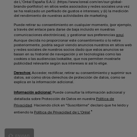
de L'Oréal España S.A.U. (https://www.loreal.com/en/our-global-
brands-portfolio/) en sitios webs asociados y redes sociales una vez
se ha realizado un perfilado de gustos e intereses; y (ii) la medición
del rendimiento de nuestras actividades de marketing.
Puede retirar su consentimiento en cualquier momento, (por ejemplo,
a través del enlace para darse de baja incluido en nuestras
comunicaciones electrónicas), y gestionar sus preferencias
aquí
.
Aunque decida no proporcionar este consentimiento o lo retire
posteriormente, podría seguir viendo anuncios nuestros en sitios web
y redes sociales de nuestros socios dado que estos anuncios se
basan en su historial de navegación y en tecnologías como las
cookies o las audiencias lookalike, que nos permiten mostrarle
publicidad relevante según sus intereses si así lo elige.
Derechos:
Acceder, rectificar, retirar su consentimiento y suprimir sus
datos, así como otros derechos de protección de datos, como se
explica en la información adicional.
Información adicional:
Puede consultar la información adicional y
detallada sobre Protección de Datos en nuestra
Política de
Privacidad
. Haciendo click en "Suscribirme" declaro que he leído y
*
entiendo la
Política de Privacidad de L'Oréal
.
ENVIAR