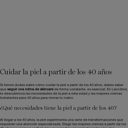
DISPOSITIVO FACIAL
ANTIENVEJECIMIENTO
RÉNERGIE NANO-
Lancôme Rénergie Nano-
RESURFACER 400 BOOSTER
Resurfacer 400 Booster. Dispositivo
de belleza antiedad avanzado para
Seleccionar un formato
el tratamiento de arrugas y
manchas de uso en casa.
259,00 €
LOADING ...
Cuidar la piel a partir de los 40 años
Si tienes dudas sobre cómo cuidar la piel a partir de los 40 años, debes saber
que
seguir una rutina de skincare
de forma constante, es esencial. En Lancôme,
te descubrimos las necesidades de la piel a esta edad y las mejores cremas
hidratantes para 40 años para mimar tu rostro.
¿Qué necesidades tiene la piel a partir de los 40?
Al llegar a los 40 años, la piel experimenta una serie de transformaciones que
requieren una atención especializada. Elegir las mejores cremas a partir de los