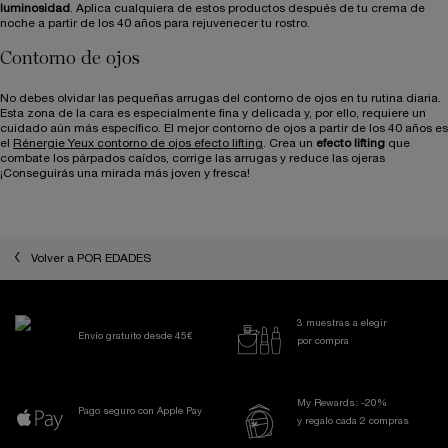
luminosidad
. Aplica cualquiera de estos productos después de tu crema de
noche a partir de los 40 años para rejuvenecer tu rostro.
Contorno de ojos
No debes olvidar las pequeñas arrugas del contorno de ojos en tu rutina diaria.
Esta zona de la cara es especialmente fina y delicada y, por ello, requiere un
cuidado aún más específico. El mejor contorno de ojos a partir de los 40 años es
el
Rénergie Yeux contorno de ojos efecto lifting
. Crea un
efecto lifting
que
combate los párpados caídos, corrige las arrugas y reduce las ojeras
¡Conseguirás una mirada más joven y fresca!
Volver a POR EDADES
3 muestras a elegir
Envío gratuito desde 45€
por compra
My Rewards: -20%
Pago seguro con Apple Pay
y regalo cada 2 compras