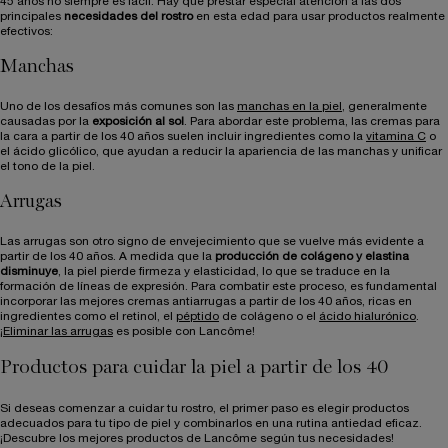
45 años no siempre es fácil. Hay que prestar especial atención a las dos
principales
necesidades del rostro
en esta edad para usar productos realmente
efectivos:
Manchas
Uno de los desafíos más comunes son las
manchas en la piel
, generalmente
causadas por la
exposición al sol
. Para abordar este problema, las cremas para
la cara a partir de los 40 años suelen incluir ingredientes como la
vitamina C
o
el ácido glicólico, que ayudan a reducir la apariencia de las manchas y unificar
el tono de la piel.
Arrugas
Las arrugas son otro signo de envejecimiento que se vuelve más evidente a
partir de los 40 años. A medida que la
producción de colágeno y elastina
disminuye
, la piel pierde firmeza y elasticidad, lo que se traduce en la
formación de líneas de expresión. Para combatir este proceso, es fundamental
incorporar las mejores cremas antiarrugas a partir de los 40 años, ricas en
ingredientes como el retinol, el
péptido
de colágeno o el
ácido hialurónico
.
¡
Eliminar las arrugas
es posible con Lancôme!
Productos para cuidar la piel a partir de los 40
Si deseas comenzar a cuidar tu rostro, el primer paso es elegir productos
adecuados para tu tipo de piel y combinarlos en una rutina antiedad eficaz.
¡Descubre los mejores productos de Lancôme según tus necesidades!