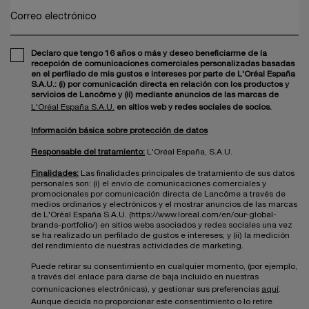
Correo electrónico
Declaro que tengo 16 años o más y deseo beneficiarme de la
recepción de comunicaciones comerciales personalizadas basadas
en el perfilado de mis gustos e intereses por parte de L'Oréal España
S.A.U.: (i) por comunicación directa en relación con los productos y
servicios de Lancôme y (ii) mediante anuncios de las marcas de
L'Oréal España S.A.U.
en sitios web y redes sociales de socios.
Información básica sobre protección de datos
Responsable del tratamiento:
L'Oréal España, S.A.U.
Finalidades:
Las finalidades principales de tratamiento de sus datos
personales son: (i) el envío de comunicaciones comerciales y
promocionales por comunicación directa de Lancôme a través de
medios ordinarios y electrónicos y el mostrar anuncios de las marcas
de L'Oréal España S.A.U. (https://www.loreal.com/en/our-global-
brands-portfolio/) en sitios webs asociados y redes sociales una vez
se ha realizado un perfilado de gustos e intereses; y (ii) la medición
del rendimiento de nuestras actividades de marketing.
Puede retirar su consentimiento en cualquier momento, (por ejemplo,
a través del enlace para darse de baja incluido en nuestras
comunicaciones electrónicas), y gestionar sus preferencias
aquí
.
Aunque decida no proporcionar este consentimiento o lo retire