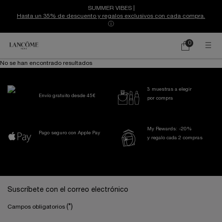
SUMMER VIBES |
Hasta un 35% de descuento y regalos exclusivos con cada compra.
ⓘ
0
Mi
0 producto
cesta
Contenido principal
No se han encontrado resultados
3 muestras a elegir
Envío gratuito desde 45€
por compra
My Rewards: -20%
Pago seguro con Apple Pay
y regalo cada 2 compras
Navegación a pie de página
Suscríbete con el correo electrónico
(*)
Campos obligatorios