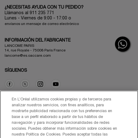
¿NECESITAS AYUDA CON TU PEDIDO?
Llámanos al 911 235 771
Lunes - Viernes de 9:00 - 17:00 o
envíanos un mensaje de correo electrónico
INFORMACIÓN DEL FABRICANTE
LANCOME PARIS
14, rue Royale - 75008 Paris France
lancome@es.oaccare.com
SÍGUENOS
Opción de compra
En L’Oréal utilizamos cookies propias y de terceros para
analizar nuestros servicios, con fines analíticos, para
mostrarte publicidad relacionada con tus preferencias en
€ - ES (ES)
base a un perfil elaborado a partir de tus hábitos de
navegación y para incorporar funcionalidades de redes
sociales. Puedes obtener más información sobre cookies en
nuestra Política de Cookies. Puedes aceptar todas las