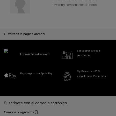
Envases y componentes de vidrio
Volver a la página anterior
3 muestras a elegir
Envío gratuito desde 45€
por compra
My Rewards: -20%
Pago seguro con Apple Pay
y regalo cada 2 compras
Navegación a pie de página
Suscríbete con el correo electrónico
(*)
Campos obligatorios