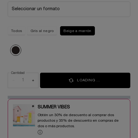
Seleccionar un formato
Todos
Gris al negro
Beige a marrón
Seleccionado
02 Brun, 1 of 1
Cantidad
−
+
LOADING ...
SUMMER VIBES​
Obtén un 30% de descuento al comprar dos
productos y 35% de descuento en compras de
dos o más productos.​
ⓘ