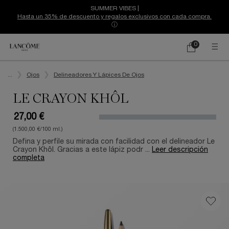
SUMMER VIBES |
Hasta un 35% de descuento y regalos exclusivos con cada compra.
ⓘ
0
Mi
0 producto
cesta
Contenido principal
...
Ojos
Delineadores Y Lápices De Ojos
LE CRAYON KHÔL
27,00 €
(1.500,00 €/100 ml.)
Defina y perfile su mirada con facilidad con el delineador Le
Crayon Khôl. Gracias a este lápiz podr ...
Leer descripción
completa