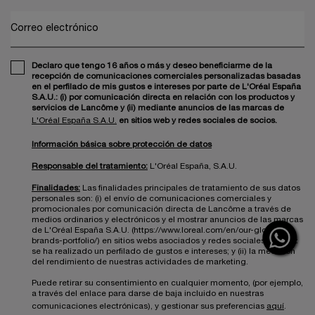
Correo electrónico
Declaro que tengo 16 años o más y deseo beneficiarme de la
recepción de comunicaciones comerciales personalizadas basadas
en el perfilado de mis gustos e intereses por parte de L'Oréal España
S.A.U.: (i) por comunicación directa en relación con los productos y
servicios de Lancôme y (ii) mediante anuncios de las marcas de
L'Oréal España S.A.U.
en sitios web y redes sociales de socios.
Información básica sobre protección de datos
Responsable del tratamiento:
L'Oréal España, S.A.U.
Finalidades:
Las finalidades principales de tratamiento de sus datos
personales son: (i) el envío de comunicaciones comerciales y
promocionales por comunicación directa de Lancôme a través de
medios ordinarios y electrónicos y el mostrar anuncios de las marcas
de L'Oréal España S.A.U. (https://www.loreal.com/en/our-global-
brands-portfolio/) en sitios webs asociados y redes sociales una vez
se ha realizado un perfilado de gustos e intereses; y (ii) la medición
del rendimiento de nuestras actividades de marketing.
Puede retirar su consentimiento en cualquier momento, (por ejemplo,
a través del enlace para darse de baja incluido en nuestras
comunicaciones electrónicas), y gestionar sus preferencias
aquí
.