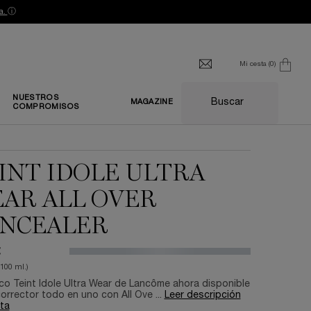
a.
ⓘ
Mi cesta
0
0 producto
NUESTROS
Buscar
MAGAZINE
COMPROMISOS
INT IDOLE ULTRA
AR ALL OVER
NCEALER
€
/100 ml.)
ico Teint Idole Ultra Wear de Lancôme ahora disponible
rrector todo en uno con All Ove ...
Leer descripción
ta