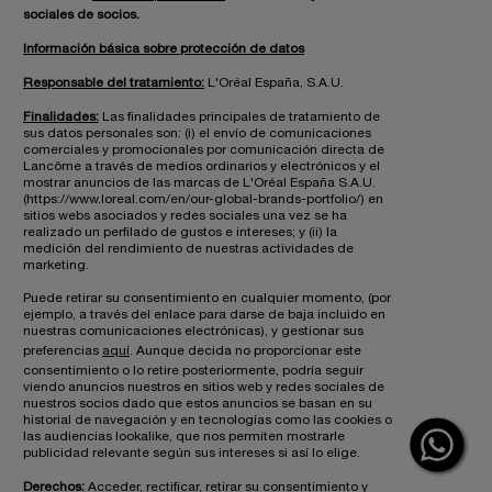
sociales de socios.
Información básica sobre protección de datos
Responsable del tratamiento:
L'Oréal España, S.A.U.
Finalidades:
Las finalidades principales de tratamiento de
sus datos personales son: (i) el envío de comunicaciones
comerciales y promocionales por comunicación directa de
Lancôme a través de medios ordinarios y electrónicos y el
mostrar anuncios de las marcas de L'Oréal España S.A.U.
(https://www.loreal.com/en/our-global-brands-portfolio/) en
sitios webs asociados y redes sociales una vez se ha
realizado un perfilado de gustos e intereses; y (ii) la
medición del rendimiento de nuestras actividades de
marketing.
Puede retirar su consentimiento en cualquier momento, (por
ejemplo, a través del enlace para darse de baja incluido en
nuestras comunicaciones electrónicas), y gestionar sus
preferencias
aquí
. Aunque decida no proporcionar este
consentimiento o lo retire posteriormente, podría seguir
viendo anuncios nuestros en sitios web y redes sociales de
nuestros socios dado que estos anuncios se basan en su
historial de navegación y en tecnologías como las cookies o
las audiencias lookalike, que nos permiten mostrarle
publicidad relevante según sus intereses si así lo elige.
Derechos:
Acceder, rectificar, retirar su consentimiento y