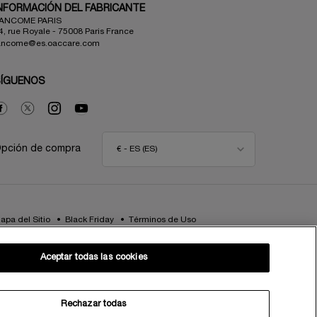
NFORMACIÓN DEL FABRICANTE
ANCOME PARIS
4, rue Royale - 75008 Paris France
ancome@es.oaccare.com
SÍGUENOS
pción de compra
€ - ES (ES)
apa del Sitio
Black Friday
Términos de Uso
Política de Privacidad
Preguntas Frecuentes
Atención al Cliente
Contacta con nosotros
Aceptar todas las cookies
Política de Cookies
TÉRMINOS DE USO LANCOME.ES Y BYONDXR
Centro de configuración de cookies
Rechazar todas