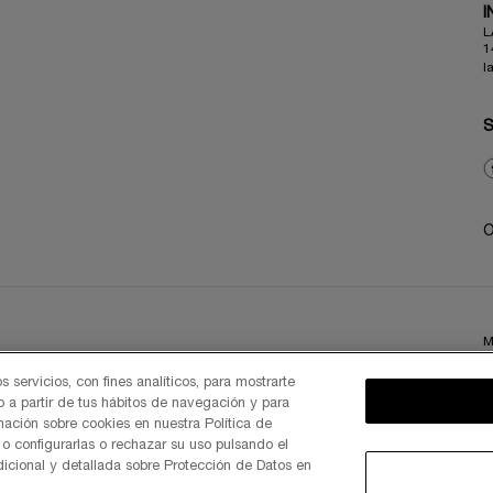
I
L
1
l
O
M
 servicios, con fines analíticos, para mostrarte
o a partir de tus hábitos de navegación y para
mación sobre cookies en nuestra Política de
o configurarlas o rechazar su uso pulsando el
icional y detallada sobre Protección de Datos en