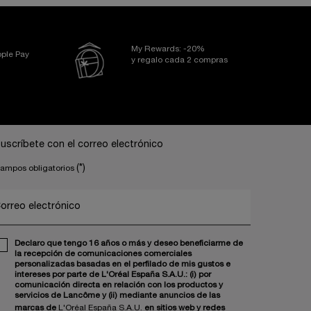
My Rewards: -20%
ple Pay
y regalo cada 2 compras
uscríbete con el correo electrónico
(*)
ampos obligatorios
orreo electrónico
Declaro que tengo 16 años o más y deseo beneficiarme de
la recepción de comunicaciones comerciales
personalizadas basadas en el perfilado de mis gustos e
intereses por parte de L'Oréal España S.A.U.: (i) por
comunicación directa en relación con los productos y
servicios de Lancôme y (ii) mediante anuncios de las
marcas de
L'Oréal España S.A.U.
en sitios web y redes