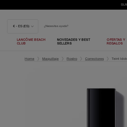
SUM
€ - ES (ES)
¿Necesitas ayuda?
LANCÔME BEACH
NOVEDADES Y BEST
OFERTAS Y
CLUB
SELLERS
REGALOS
Contenido principal
Home
Maquillaje
Rostro
Correctores
Teint Ido