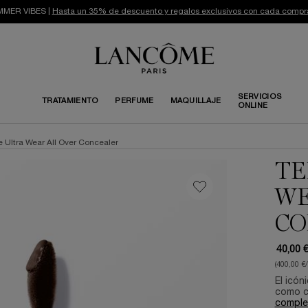
MER VIBES |
Hasta un 35% de descuento y regalos exclusivos con cada compr
SERVICIOS
TRATAMIENTO
PERFUME
MAQUILLAJE
ONLINE
le Ultra Wear All Over Concealer
TE
WE
CO
40,00 
(400,00 €
El icón
como co
comple