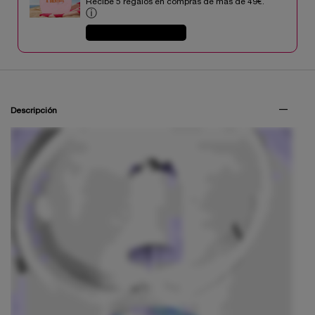
Recibe 5 regalos en compras de mas de 49€.​
ⓘ
COMPRAR AHORA
PDP Tabs V3
Descripción