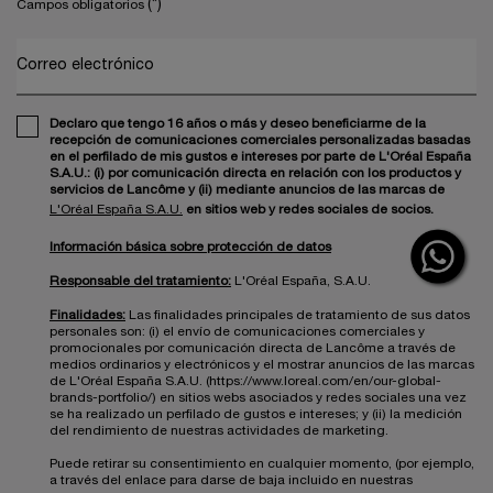
(*)
Campos obligatorios
Correo electrónico
Declaro que tengo 16 años o más y deseo beneficiarme de la
recepción de comunicaciones comerciales personalizadas basadas
en el perfilado de mis gustos e intereses por parte de L'Oréal España
S.A.U.: (i) por comunicación directa en relación con los productos y
servicios de Lancôme y (ii) mediante anuncios de las marcas de
L'Oréal España S.A.U.
en sitios web y redes sociales de socios.
Información básica sobre protección de datos
Responsable del tratamiento:
L'Oréal España, S.A.U.
Finalidades:
Las finalidades principales de tratamiento de sus datos
personales son: (i) el envío de comunicaciones comerciales y
promocionales por comunicación directa de Lancôme a través de
medios ordinarios y electrónicos y el mostrar anuncios de las marcas
de L'Oréal España S.A.U. (https://www.loreal.com/en/our-global-
brands-portfolio/) en sitios webs asociados y redes sociales una vez
se ha realizado un perfilado de gustos e intereses; y (ii) la medición
del rendimiento de nuestras actividades de marketing.
Puede retirar su consentimiento en cualquier momento, (por ejemplo,
a través del enlace para darse de baja incluido en nuestras