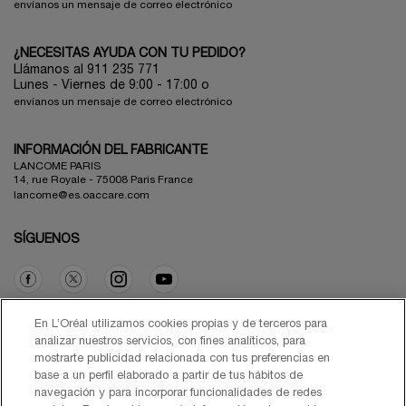
envíanos un mensaje de correo electrónico
¿NECESITAS AYUDA CON TU PEDIDO?
Llámanos al 911 235 771
Lunes - Viernes de 9:00 - 17:00 o
envíanos un mensaje de correo electrónico
INFORMACIÓN DEL FABRICANTE
LANCOME PARIS
14, rue Royale - 75008 Paris France
lancome@es.oaccare.com
SÍGUENOS
Opción de compra
En L’Oréal utilizamos cookies propias y de terceros para
analizar nuestros servicios, con fines analíticos, para
mostrarte publicidad relacionada con tus preferencias en
€ - ES (ES)
base a un perfil elaborado a partir de tus hábitos de
navegación y para incorporar funcionalidades de redes