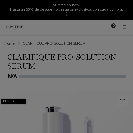
SUMMER VIBES |
Hasta un 35% de descuento y regalos exclusivos con cada compra.
ⓘ
0
Mi
0 producto
cesta
Contenido principal
Home
CLARIFIQUE PRO-SOLUTION SERUM
CLARIFIQUE PRO-SOLUTION
SERUM
N/A
BEST SELLER