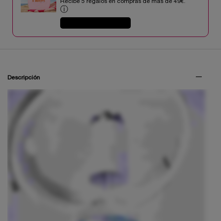
Recibe 5 regalos en compras de mas de 49€.​
ⓘ
COMPRAR AHORA
PDP Tabs V3
Descripción