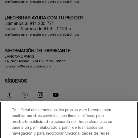
envíanos un mensaje de correo electrónico
¿NECESITAS AYUDA CON TU PEDIDO?
Llámanos al 911 235 771
Lunes - Viernes de 9:00 - 17:00 o
envíanos un mensaje de correo electrónico
INFORMACIÓN DEL FABRICANTE
LANCOME PARIS
14, rue Royale - 75008 Paris France
lancome@es.oaccare.com
SÍGUENOS
Opción de compra
En L’Oréal utilizamos cookies propias y de terceros para
analizar nuestros servicios, con fines analíticos, para
mostrarte publicidad relacionada con tus preferencias en
€ - ES (ES)
base a un perfil elaborado a partir de tus hábitos de
navegación y para incorporar funcionalidades de redes