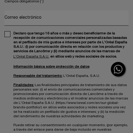
(*)
Campos obligatorios
Correo electrónico
Declaro que tengo 16 años o más y deseo beneficiarme de la
recepción de comunicaciones comerciales personalizadas basadas
en el perfilado de mis gustos e intereses por parte de L'Oréal España
S.A.U.: (i) por comunicación directa en relación con los productos y
servicios de Lancôme y (ii) mediante anuncios de las marcas de
L'Oréal España S.A.U.
en sitios web y redes sociales de socios.
Información básica sobre protección de datos
Responsable del tratamiento:
L'Oréal España, S.A.U.
Finalidades:
Las finalidades principales de tratamiento de sus datos
personales son: (i) el envío de comunicaciones comerciales y
promocionales por comunicación directa de Lancôme a través de
medios ordinarios y electrónicos y el mostrar anuncios de las marcas
de L'Oréal España S.A.U. (https://www.loreal.com/en/our-global-
brands-portfolio/) en sitios webs asociados y redes sociales una vez
se ha realizado un perfilado de gustos e intereses; y (ii) la medición
del rendimiento de nuestras actividades de marketing.
Puede retirar su consentimiento en cualquier momento, (por ejemplo,
a través del enlace para darse de baja incluido en nuestras