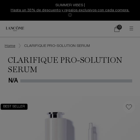
SUMMER VIBES |
Hasta un 35% de descuento y regalos exclusivos con cada compra.
ⓘ
0
Mi
0 producto
cesta
Contenido principal
Home
CLARIFIQUE PRO-SOLUTION SERUM
CLARIFIQUE PRO-SOLUTION
SERUM
N/A
BEST SELLER