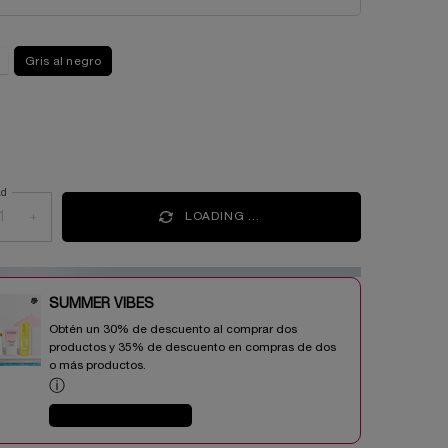
Gris al negro
cionado
iante del producto está agotada
ad
+
LOADING ...
SUMMER VIBES​
Obtén un 30% de descuento al comprar dos
productos y 35% de descuento en compras de dos
o más productos.​
ⓘ
COMPRAR AHORA