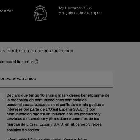
My Rewards: -20%
ple Pay
y regalo cada 2 compras
uscríbete con el correo electrónico
(*)
ampos obligatorios
orreo electrónico
Declaro que tengo 16 años o más y deseo beneficiarme de
la recepción de comunicaciones comerciales
personalizadas basadas en el perfilado de mis gustos e
intereses por parte de L'Oréal España S.A.U.: (i) por
comunicación directa en relación con los productos y
servicios de Lancôme y (ii) mediante anuncios de las
marcas de
L'Oréal España S.A.U.
en sitios web y redes
sociales de socios.
Información básica sobre protección de datos