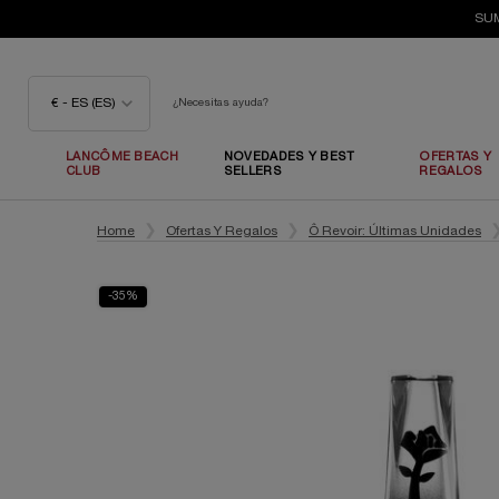
SUM
€ - ES (ES)
¿Necesitas ayuda?
LANCÔME BEACH
NOVEDADES Y BEST
OFERTAS Y
CLUB
SELLERS
REGALOS
Contenido principal
Home
Ofertas Y Regalos
Ô Revoir: Últimas Unidades
-35%