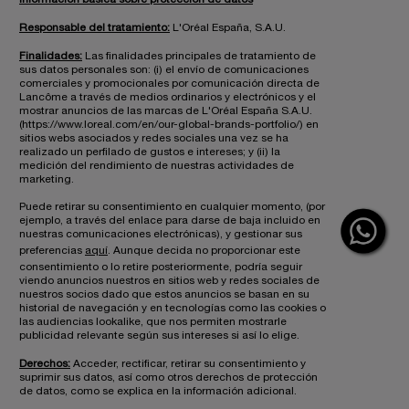
Responsable del tratamiento:
L'Oréal España, S.A.U.
Finalidades:
Las finalidades principales de tratamiento de
sus datos personales son: (i) el envío de comunicaciones
comerciales y promocionales por comunicación directa de
Lancôme a través de medios ordinarios y electrónicos y el
mostrar anuncios de las marcas de L'Oréal España S.A.U.
(https://www.loreal.com/en/our-global-brands-portfolio/) en
sitios webs asociados y redes sociales una vez se ha
realizado un perfilado de gustos e intereses; y (ii) la
medición del rendimiento de nuestras actividades de
marketing.
Puede retirar su consentimiento en cualquier momento, (por
ejemplo, a través del enlace para darse de baja incluido en
nuestras comunicaciones electrónicas), y gestionar sus
preferencias
aquí
. Aunque decida no proporcionar este
consentimiento o lo retire posteriormente, podría seguir
viendo anuncios nuestros en sitios web y redes sociales de
nuestros socios dado que estos anuncios se basan en su
historial de navegación y en tecnologías como las cookies o
las audiencias lookalike, que nos permiten mostrarle
publicidad relevante según sus intereses si así lo elige.
Derechos:
Acceder, rectificar, retirar su consentimiento y
suprimir sus datos, así como otros derechos de protección
de datos, como se explica en la información adicional.