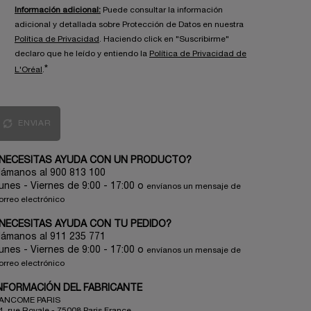
Información adicional:
Puede consultar la información
adicional y detallada sobre Protección de Datos en nuestra
Política de Privacidad
. Haciendo click en "Suscribirme"
declaro que he leído y entiendo la
Política de Privacidad de
*
L'Oréal
.
ENVIAR
NECESITAS AYUDA CON UN PRODUCTO?
lámanos al 900 813 100
unes - Viernes de 9:00 - 17:00
o
envíanos un mensaje de
orreo electrónico
NECESITAS AYUDA CON TU PEDIDO?
lámanos al 911 235 771
unes - Viernes de 9:00 - 17:00 o
envíanos un mensaje de
orreo electrónico
NFORMACIÓN DEL FABRICANTE
ANCOME PARIS
4, rue Royale - 75008 Paris France