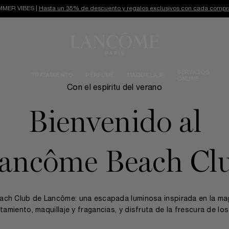
MER VIBES |
Hasta un 35% de descuento y regalos exclusivos con cada compr
SERVICIOS
TRATAMIENTO
PERFUME
MAQUILLAJE
ONLINE
Con el espíritu del verano
Bienvenido al
ancôme
Beach Cl
each Club de Lancôme: una escapada luminosa inspirada en la mag
miento, maquillaje y fragancias, y disfruta de la frescura de lo