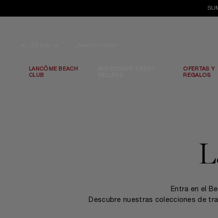
SUM
Contenido principal
€ - ES (ES)
¿Necesitas ayuda?
LANCÔME BEACH
NOVEDADES Y BEST
OFERTAS Y
CLUB
SELLERS
REGALOS
L
Entra en el B
Descubre nuestras colecciones de trata