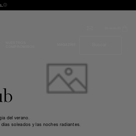
a.
ⓘ
Mi cesta
0
0 producto
NUESTROS
Buscar
MAGAZINE
COMPROMISOS
ub
ia del verano.
s días soleados y las noches radiantes.