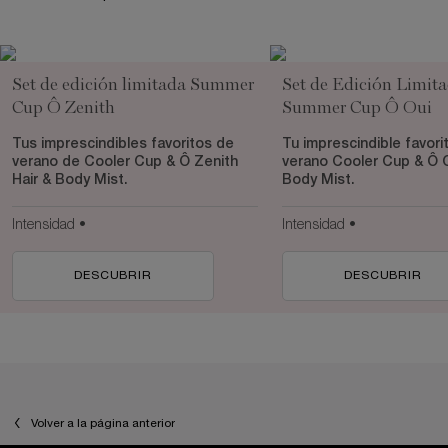
Set de edición limitada Summer
Set de Edición Limit
Cup Ô Zenith
Summer Cup Ô Oui
Tus imprescindibles favoritos de
Tu imprescindible favori
verano de Cooler Cup & Ô Zenith
verano Cooler Cup & Ô O
Hair & Body Mist.
Body Mist.
Intensidad •
Intensidad •
DESCUBRIR
DESCUBRIR
PDP You may also like
PDP Reviews
Volver a la página anterior