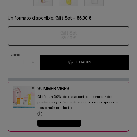
Un formato disponible:
Gift Set
-
65,00 €
Gift Set
Selecionado
Esta variante del producto está a
, 1 of 1
65,00 €
Cantidad
−
+
LOADING ...
SUMMER VIBES​
Obtén un 30% de descuento al comprar dos
productos y 35% de descuento en compras de
dos o más productos.​
ⓘ
COMPRAR AHORA