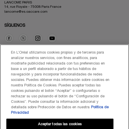
LANCOME PARIS
14, rue Royale - 75008 Paris France
lancome@es.oaccare.com
SÍGUENOS
Opción de compra
En L’Oréal utilizamos cookies propias y de terceros para
analizar nuestros servicios, con fines analíticos, para
mostrarte publicidad relacionada con tus preferencias en
€ - ES (ES)
base a un perfil elaborado a partir de tus hábitos de
navegación y para incorporar funcionalidades de redes
sociales. Puedes obtener más información sobre cookies en
nuestra Política de Cookies. Puedes aceptar todas las
cookies pulsando el botón “Aceptar” o configurarlas o
© Lancôme 2026
rechazar su uso pulsando el botón de “Configuración de
Cookies”. Puede consultar la información adicional y
detallada sobre Protección de Datos en nuestra
Política de
Privacidad
Aceptar todas las cookies
Mapa del Sitio
Black Friday
Términos de Uso