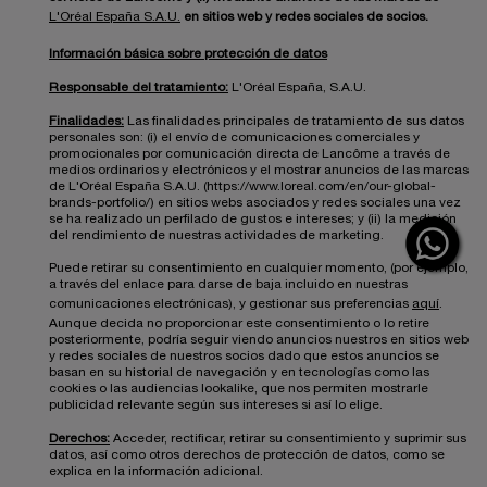
L'Oréal España S.A.U.
en sitios web y redes sociales de socios.
Información básica sobre protección de datos
Responsable del tratamiento:
L'Oréal España, S.A.U.
Finalidades:
Las finalidades principales de tratamiento de sus datos
personales son: (i) el envío de comunicaciones comerciales y
promocionales por comunicación directa de Lancôme a través de
medios ordinarios y electrónicos y el mostrar anuncios de las marcas
de L'Oréal España S.A.U. (https://www.loreal.com/en/our-global-
brands-portfolio/) en sitios webs asociados y redes sociales una vez
se ha realizado un perfilado de gustos e intereses; y (ii) la medición
del rendimiento de nuestras actividades de marketing.
Puede retirar su consentimiento en cualquier momento, (por ejemplo,
a través del enlace para darse de baja incluido en nuestras
comunicaciones electrónicas), y gestionar sus preferencias
aquí
.
Aunque decida no proporcionar este consentimiento o lo retire
posteriormente, podría seguir viendo anuncios nuestros en sitios web
y redes sociales de nuestros socios dado que estos anuncios se
basan en su historial de navegación y en tecnologías como las
cookies o las audiencias lookalike, que nos permiten mostrarle
publicidad relevante según sus intereses si así lo elige.
Derechos:
Acceder, rectificar, retirar su consentimiento y suprimir sus
datos, así como otros derechos de protección de datos, como se
explica en la información adicional.