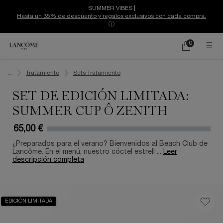
SUMMER VIBES |
Hasta un 35% de descuento y regalos exclusivos con cada compra.
ⓘ
0
Mi
0 producto
cesta
Contenido principal
...
Tratamiento
Sets Tratamiento
SET DE EDICIÓN LIMITADA:
SUMMER CUP Ô ZENITH
65,00 €
¿Preparados para el verano? Bienvenidos al Beach Club de
Lancôme. En el menú, nuestro cóctel estrell ...
Leer
descripción completa
EDICIÓN LIMITADA