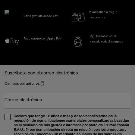
3 muestras a elegir
Envío gratuito desde 45€
por compra
My Rewards: -20%
Pago seguro con Apple Pay
y regalo cada 2 compras
Navegación a pie de página
Suscríbete con el correo electrónico
(*)
Campos obligatorios
Correo electrónico
Declaro que tengo 16 años o más y deseo beneficiarme de la
recepción de comunicaciones comerciales personalizadas basadas
en el perfilado de mis gustos e intereses por parte de L'Oréal España
S.A.U.: (i) por comunicación directa en relación con los productos y
servicios de Lancôme y (ii) mediante anuncios de las marcas de