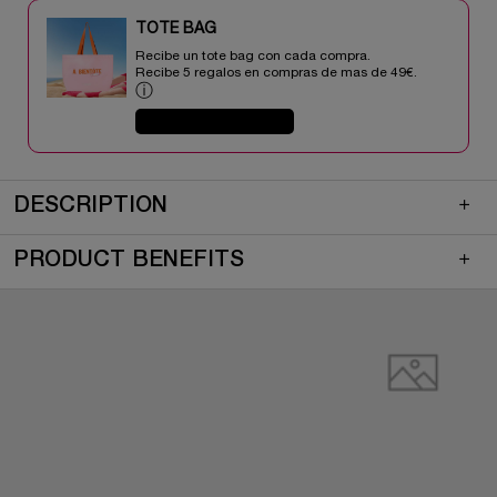
TOTE BAG​​
Recibe un tote bag con cada compra.
Recibe 5 regalos en compras de mas de 49€.​
ⓘ
COMPRAR AHORA
pdp-section-quicklinks
PDP Description Section Accordion on Mobile
DESCRIPTION
PRODUCT BENEFITS
pdp-section-full-two-columns-image_layout